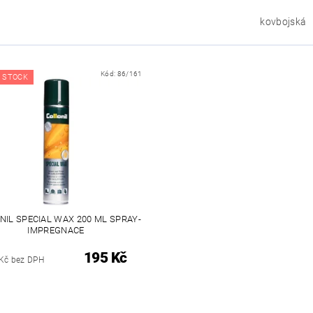
kovbojská
Kód:
86/161
 STOCK
NIL SPECIAL WAX 200 ML SPRAY-
IMPREGNACE
195 Kč
Kč bez DPH