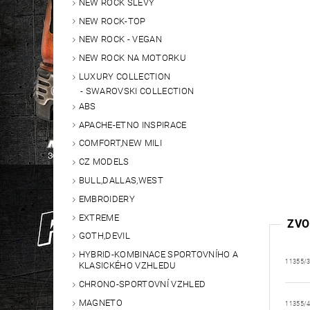
NEW ROCK SLEVY
NEW ROCK-TOP
NEW ROCK - VEGAN
NEW ROCK NA MOTORKU
LUXURY COLLECTION
SWAROVSKI COLLECTION
ABS
APACHE-ETNO INSPIRACE
COMFORT,NEW MILI
CZ MODELS
BULL,DALLAS,WEST
EMBROIDERY
EXTREME
ZVO
GOTH,DEVIL
HYBRID-KOMBINACE SPORTOVNÍHO A
11355/
KLASICKÉHO VZHLEDU
CHRONO-SPORTOVNÍ VZHLED
MAGNETO
11355/