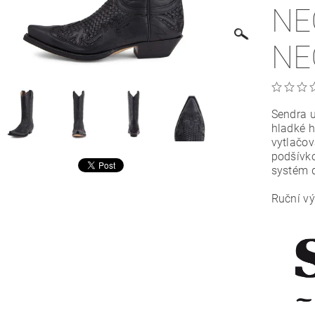
NE
NE
Sendra u
hladké h
vytlačo
podšívko
systém d
Ruční vý