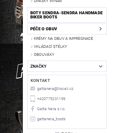
OPASKY WINAR
BOTY SENDRA-SENDRA HANDMADE
BIKER BOOTS
PÉČE O OBUV
KRÉMY NA OBUV A IMPREGNACE
VKLÁDACÍ STÉLKY
OBOUVÁKY
ZNAČKY
KONTAKT
gattanera
@
tiscali.cz
+420775231199
Gatta Nera s.r.o.
gattanera_boots