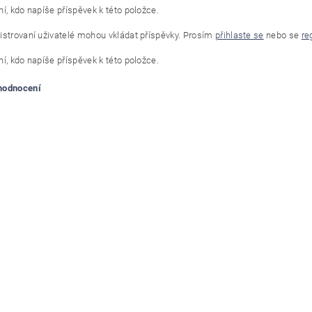
í, kdo napíše příspěvek k této položce.
istrovaní uživatelé mohou vkládat příspěvky. Prosím
přihlaste se
nebo se
re
í, kdo napíše příspěvek k této položce.
 hodnocení