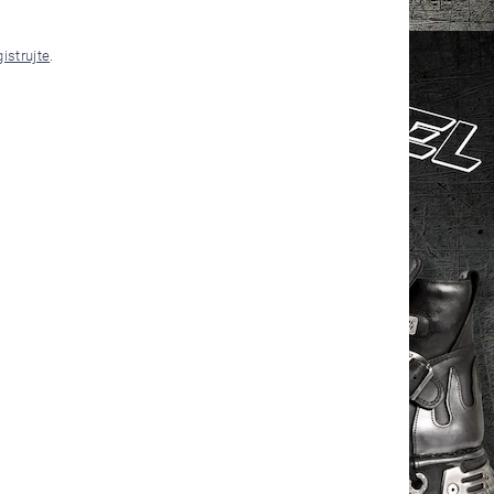
gistrujte
.