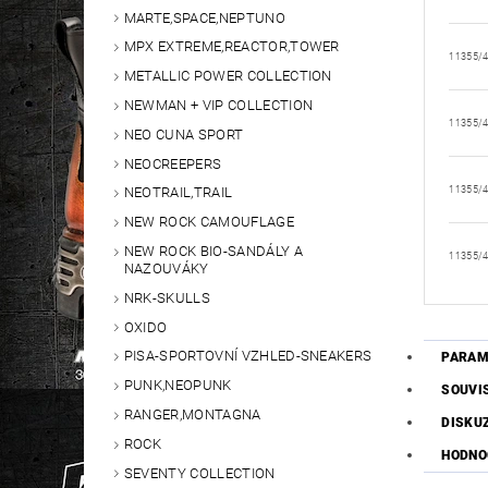
MARTE,SPACE,NEPTUNO
MPX EXTREME,REACTOR,TOWER
11355/
METALLIC POWER COLLECTION
NEWMAN + VIP COLLECTION
11355/
NEO CUNA SPORT
NEOCREEPERS
11355/
NEOTRAIL,TRAIL
NEW ROCK CAMOUFLAGE
NEW ROCK BIO-SANDÁLY A
11355/
NAZOUVÁKY
NRK-SKULLS
OXIDO
PISA-SPORTOVNÍ VZHLED-SNEAKERS
PARAM
PUNK,NEOPUNK
SOUVI
RANGER,MONTAGNA
DISKU
ROCK
HODNO
SEVENTY COLLECTION