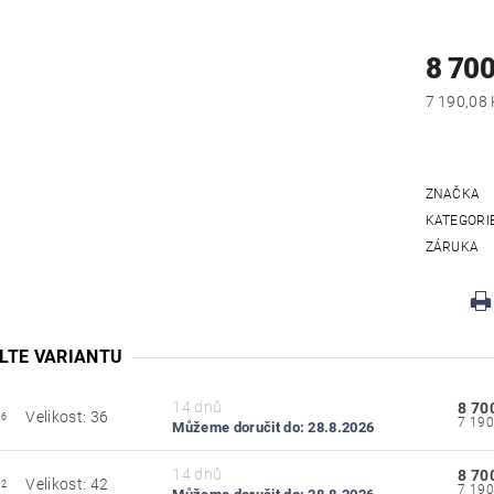
8 700
ZNAČKA
KATEGORI
ZÁRUKA
LTE VARIANTU
14 dnů
8 70
Velikost: 36
36
Můžeme doručit do:
28.8.2026
14 dnů
8 70
Velikost: 42
42