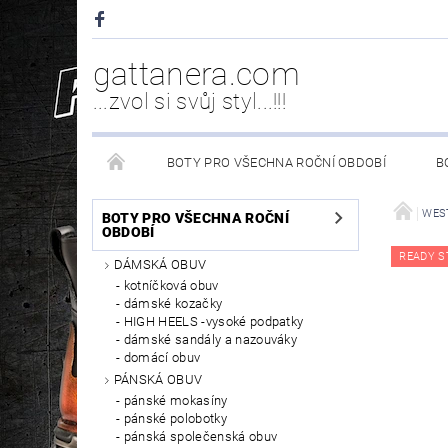
gattanera.com
...zvol si svůj styl...!!!
BOTY PRO VŠECHNA ROČNÍ OBDOBÍ
B
NEW ROCK DOPLŇKY/NÁHRADNÍ DÍLY
WESTER
WES
BOTY PRO VŠECHNA ROČNÍ
OBDOBÍ
READY S
DÁMSKÁ OBUV
PÉČE O OBUV
kotníčková obuv
dámské kozačky
HIGH HEELS -vysoké podpatky
dámské sandály a nazouváky
domácí obuv
PÁNSKÁ OBUV
pánské mokasíny
pánské polobotky
pánská společenská obuv