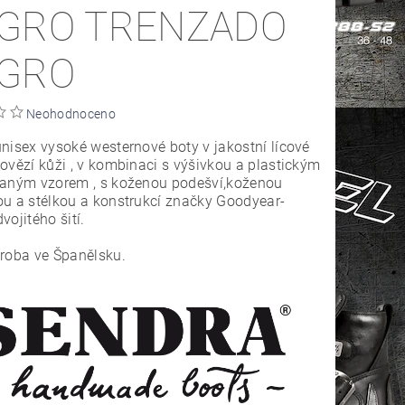
GRO TRENZADO
GRO
Neohodnoceno
nisex vysoké westernové boty v jakostní lícové
ovězí kůži , v kombinaci s výšivkou a plastickým
vaným vzorem , s koženou podešví,koženou
u a stélkou a konstrukcí značky Goodyear-
vojitého šití.
roba ve Španělsku.