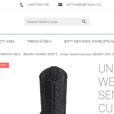
+420775231199
GATTANERA@TISCALI.CZ
OTY KMM
TREKOVÁ OBUV
BOTY NEW ROCK KOMPLETNÍ N
NOVÁ OBUV
TERNOVÁ OBUV
SENDRA COWBOY BOOTS
WESTERN BELTS /WESTERNOVÉ OPASKY/
Unisex westernová obuv SENDRA 3241
BO
UN
TOCK
WE
SE
CU