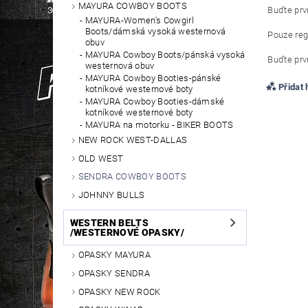
MAYURA COWBOY BOOTS
Buďte prvn
MAYURA-Women's Cowgirl
Boots/dámská vysoká westernová
Pouze reg
obuv
MAYURA Cowboy Boots/pánská vysoká
Buďte prvn
westernová obuv
MAYURA Cowboy Booties-pánské
Přidat
kotníkové westernové boty
MAYURA Cowboy Booties-dámské
kotníkové westernové boty
MAYURA na motorku - BIKER BOOTS
NEW ROCK WEST-DALLAS
OLD WEST
SENDRA COWBOY BOOTS
JOHNNY BULLS
WESTERN BELTS
/WESTERNOVÉ OPASKY/
OPASKY MAYURA
OPASKY SENDRA
OPASKY NEW ROCK