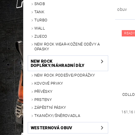
SNOB
obuv
TANK
TURBO
WALL
READY
ZUECO
NEW ROCK WEAR-KOŽENÉ ODĚVY A
OPASKY
NEW ROCK
DOPLŇKY/NÁHRADNÍ DÍLY
NEW ROCK PODEŠVE/PODRÁŽKY
KOVOVÉ PRVKY
PŘÍVĚSKY
COLLO
PRSTENY
ZÁPĚSTNÍ PÁSKY
161,16 
TKANIČKY/ŠNĚROVADLA
WESTERNOVÁ OBUV