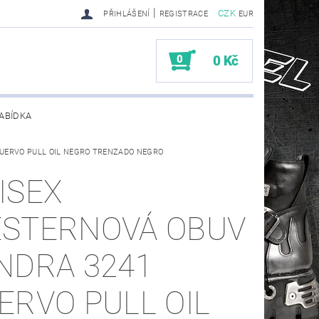
|
CZK
PŘIHLÁŠENÍ
REGISTRACE
EUR
0
0 Kč
ABÍDKA
 CUERVO PULL OIL NEGRO TRENZADO NEGRO
TY SENDRA-SENDRA HANDMADE BIKER BOOTS
ISEX
STERNOVÁ OBUV
NDRA 3241
ERVO PULL OIL