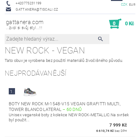
+420775231199
CZK
EUR
GATTANERA@TISCALI.CZ
gattanera.com
0
0 Kč
...zvol si svůj styl...!!!
NEW ROCK - VEGAN
Tato obuv je vyrobena bez použití materiálů živočišného původu.
NEJPRODÁVANĚJŠÍ
1.
BOTY NEW ROCK M-1548-V15 VEGAN GRAFITTI MULTI,
TOWER BLANCO LATERAL
–
60 DNŮ
Unisex veganské boty z kolekce NEW ROCK-METALLIC.Na svršek
byl použit...
7 999 Kč
6 610,74 Kč
bez DPH