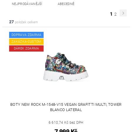
NEJPRODÁVANĚJŠÍ
ABECEDNĚ
1
2
27
položek celkem
DOPRAVA ZDARMA
ZAKÁZKA-CUSTOM
DÁREK ZDARMA
BOTY NEW ROCK M-1548-V15 VEGAN GRAFITTI MULTI, TOWER
BLANCO LATERAL
6 610,74 Kč bez DPH
7 999 Kč