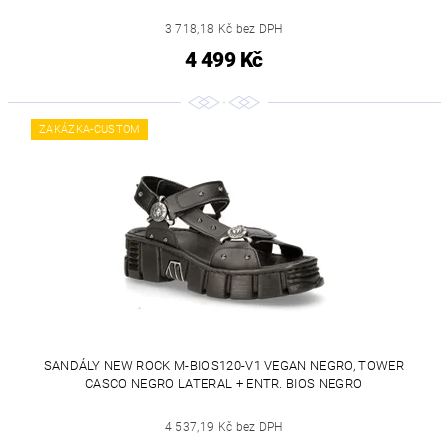
3 718,18 Kč bez DPH
4 499 Kč
ZAKÁZKA-CUSTOM
SANDÁLY NEW ROCK M-BIOS120-V1 VEGAN NEGRO, TOWER
CASCO NEGRO LATERAL + ENTR. BIOS NEGRO
4 537,19 Kč bez DPH