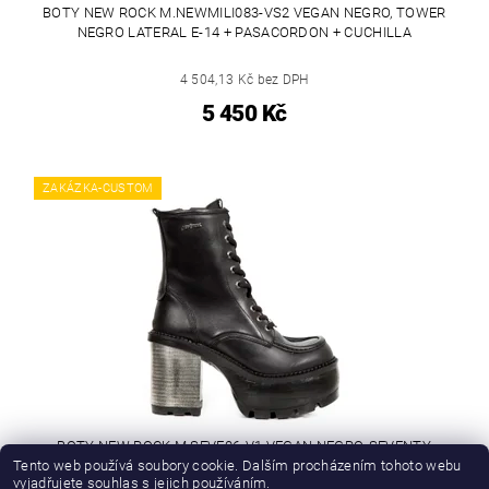
BOTY NEW ROCK M.NEWMILI083-VS2 VEGAN NEGRO, TOWER
NEGRO LATERAL E-14 + PASACORDON + CUCHILLA
4 504,13 Kč bez DPH
5 450 Kč
ZAKÁZKA-CUSTOM
BOTY NEW ROCK M.SEVE06-V1 VEGAN NEGRO, SEVENTY
NEGRO TACON ACERO
Tento web používá soubory cookie. Dalším procházením tohoto webu
vyjadřujete souhlas s jejich používáním.