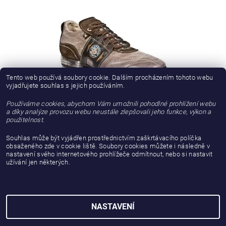
Tento web používá soubory cookie. Dalším procházením tohoto webu
vyjadřujete souhlas s jejich používáním.
Používáme cookies, abychom Vám umožnili pohodlné prohlížení webu
BOTY NEW ROCK M.8403-C20 NATURE TIERRA, VELOUR
a díky analýze provozu webu neustále zlepšovali jeho funkce, výkon a
MARRON, CHEYENNE MORO,TPU
použitelnost.
Souhlas může být vyjádřen prostřednictvím zaškrtávacího políčka
5 198,35 Kč bez DPH
obsaženého zde v cookie liště. Soubory cookies můžete i následně v
nastavení svého internetového prohlížeče odmítnout, nebo si nastavit
6 290 Kč
užívání jen některých.
NASTAVENÍ
2026 © gattanera.com, všechna práva vyhrazena