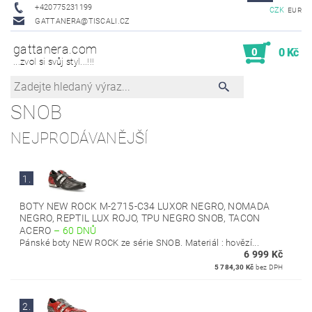
+420775231199
CZK
EUR
GATTANERA@TISCALI.CZ
gattanera.com
0
0 Kč
...zvol si svůj styl...!!!
SNOB
NEJPRODÁVANĚJŠÍ
1.
BOTY NEW ROCK M-2715-C34 LUXOR NEGRO, NOMADA
NEGRO, REPTIL LUX ROJO, TPU NEGRO SNOB, TACON
ACERO
–
60 DNŮ
Pánské boty NEW ROCK ze série SNOB. Materiál : hovězí...
6 999 Kč
5 784,30 Kč
bez DPH
2.