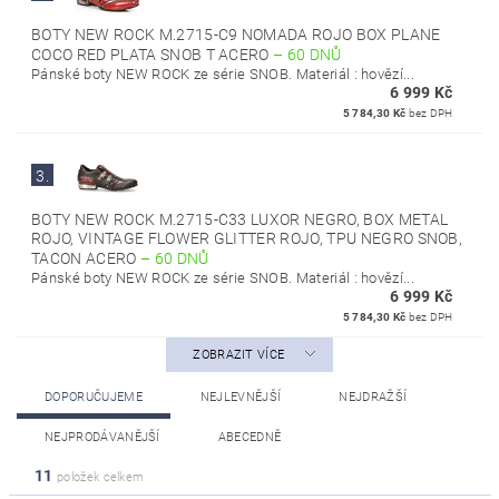
BOTY NEW ROCK M.2715-C9 NOMADA ROJO BOX PLANE
COCO RED PLATA SNOB T ACERO
–
60 DNŮ
Pánské boty NEW ROCK ze série SNOB. Materiál : hovězí...
6 999 Kč
5 784,30 Kč
bez DPH
3.
BOTY NEW ROCK M.2715-C33 LUXOR NEGRO, BOX METAL
ROJO, VINTAGE FLOWER GLITTER ROJO, TPU NEGRO SNOB,
TACON ACERO
–
60 DNŮ
Pánské boty NEW ROCK ze série SNOB. Materiál : hovězí...
6 999 Kč
5 784,30 Kč
bez DPH
ZOBRAZIT VÍCE
DOPORUČUJEME
NEJLEVNĚJŠÍ
NEJDRAŽŠÍ
NEJPRODÁVANĚJŠÍ
ABECEDNĚ
11
položek celkem