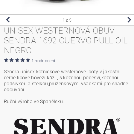
1
z 5
UNISEX WESTERNOVÁ OBUV
SENDRA 1692 CUERVO PULL OIL
NEGRO
1 hodnocení
Sendra unisex kotníčkové westernové boty v jakostní
černé lícové hovězí kůži , s koženou podešví,koženou
podšívkou a stélkou,pruženkovými vsadkami pro snadné
obouvání.
Ruční výroba ve Španělsku.