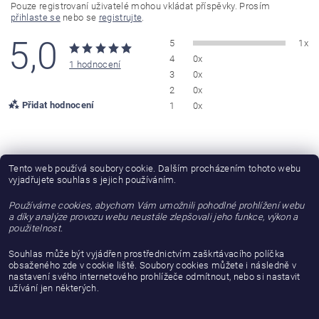
Pouze registrovaní uživatelé mohou vkládat příspěvky. Prosím
přihlaste se
nebo se
registrujte
.
5,0
5
1x
4
0x
1 hodnocení
3
0x
2
0x
Přidat hodnocení
1
0x
Jiri Šlegr
Tento web používá soubory cookie. Dalším procházením tohoto webu
JŠ
vyjadřujete souhlas s jejich používáním.
|
19.1.2019
Používáme cookies, abychom Vám umožnili pohodlné prohlížení webu
Maximalne, nadherne zpracovani, jsem spokojen
a díky analýze provozu webu neustále zlepšovali jeho funkce, výkon a
použitelnost.
Souhlas může být vyjádřen prostřednictvím zaškrtávacího políčka
obsaženého zde v cookie liště. Soubory cookies můžete i následně v
nastavení svého internetového prohlížeče odmítnout, nebo si nastavit
užívání jen některých.