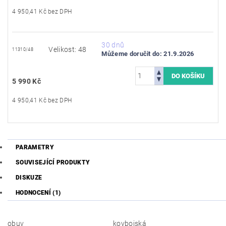
4 950,41 Kč bez DPH
30 dnů
Velikost: 48
11310/48
Můžeme doručit do:
21.9.2026
5 990 Kč
4 950,41 Kč bez DPH
PARAMETRY
SOUVISEJÍCÍ PRODUKTY
DISKUZE
HODNOCENÍ (1)
obuv
kovbojská