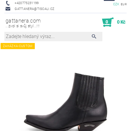
+420775231199
CZK
EUR
GATTANERA@TISCALI.CZ
gattanera.com
0
0 Kč
...zvol si svůj styl...!!!
ZAKÁZKA-CUSTOM