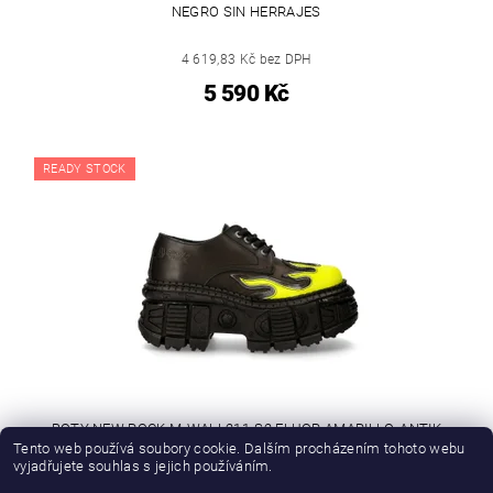
NEGRO SIN HERRAJES
4 619,83 Kč bez DPH
5 590 Kč
READY STOCK
BOTY NEW ROCK M-WALL211-S2 FLUOR AMARILLO, ANTIK
ACERO, CRUST NEGRO, TANK CASCO NEGRO
Tento web používá soubory cookie. Dalším procházením tohoto webu
vyjadřujete souhlas s jejich používáním.