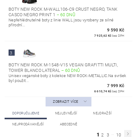
BOTY NEW ROCK M-WALL106-C9 CRUST NEGRO, TANK
CASCO NEGRO PRINT 1
–
60 DNŮ
Nepřehlédnutelné boty z linie WALL jsou vyrobeny ze silné
přírodní...
9 590 Kč
7 925,62 Kč
bez DPH
3.
BOTY NEW ROCK M-1548-V15 VEGAN GRAFITTI MULTI,
TOWER BLANCO LATERAL
–
60 DNŮ
Unisex veganské boty z kolekce NEW ROCK-METALLIC.Na svršek
byl použit...
7 999 Kč
6 610,74 Kč
bez DPH
ZOBRAZIT VÍCE
DOPORUČUJEME
NEJLEVNĚJŠÍ
NEJDRAŽŠÍ
NEJPRODÁVANĚJŠÍ
ABECEDNĚ
...
1
2
3
10