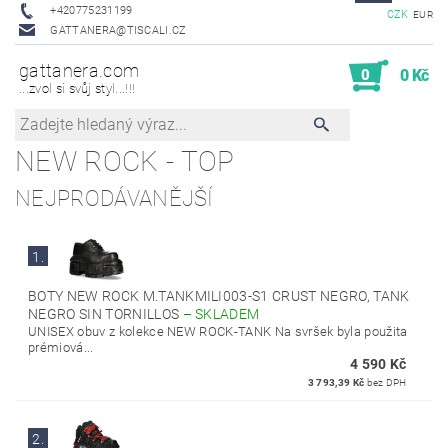
+420775231199
CZK
EUR
GATTANERA@TISCALI.CZ
gattanera.com
0
0 Kč
...zvol si svůj styl...!!!
NEW ROCK - TOP
NEJPRODÁVANĚJŠÍ
1.
BOTY NEW ROCK M.TANKMILI003-S1 CRUST NEGRO, TANK
NEGRO SIN TORNILLOS
–
SKLADEM
UNISEX obuv z kolekce NEW ROCK-TANK Na svršek byla použita
prémiová...
4 590 Kč
3 793,39 Kč
bez DPH
2.