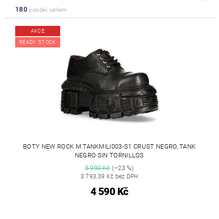
180
položek celkem
AKCE
READY STOCK
BOTY NEW ROCK M.TANKMILI003-S1 CRUST NEGRO, TANK
NEGRO SIN TORNILLOS
5 990 Kč
(–23 %)
3 793,39 Kč bez DPH
4 590 Kč