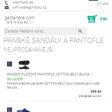
+420775231199
CZK
EUR
GATTANERA@TISCALI.CZ
gattanera.com
0
0 Kč
...zvol si svůj styl...!!!
PÁNSKÉ SANDÁLY A PANTOFLE
NEJPRODÁVANĚJŠÍ
1.
PÁNSKÉ PLÁŽOVÉ PANTOFLE COTTON BELT BLACK
–
SKLADEM
Pánské plážové pantofle COTTON BELT jsou vhodné jak k vodě,
tak pro...
499 Kč
412,40 Kč
bez DPH
2.