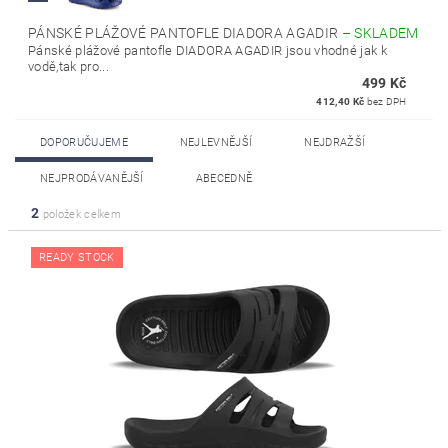
PÁNSKÉ PLÁŽOVÉ PANTOFLE DIADORA AGADIR
–
SKLADEM
Pánské plážové pantofle DIADORA AGADIR jsou vhodné jak k
vodě,tak pro...
499 Kč
412,40 Kč
bez DPH
DOPORUČUJEME
NEJLEVNĚJŠÍ
NEJDRAŽŠÍ
NEJPRODÁVANĚJŠÍ
ABECEDNĚ
2
položek celkem
READY STOCK