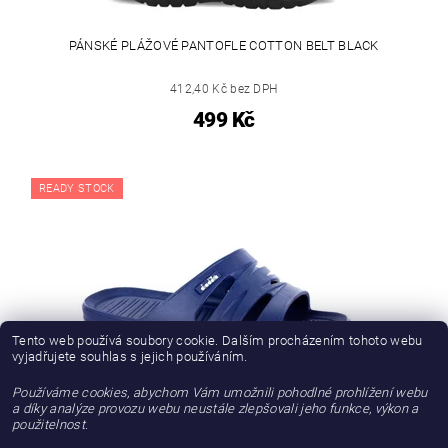
PÁNSKÉ PLÁŽOVÉ PANTOFLE COTTON BELT BLACK
412,40 Kč bez DPH
499 Kč
READY STOCK
Tento web používá soubory cookie. Dalším procházením tohoto webu
vyjadřujete souhlas s jejich používáním.
Používáme cookies, abychom Vám umožnili pohodlné prohlížení webu
a díky analýze provozu webu neustále zlepšovali jeho funkce, výkon a
PÁNSKÉ PLÁŽOVÉ PANTOFLE DIADORA AGADIR
použitelnost.