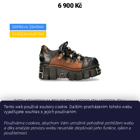
6 900 Kč
DOPRAVA ZDARMA
ZAKÁZKA-CUSTOM
BOTY NEWROCK M-593-C2 ITALI NEGRO, ITALI NEGRO, ITALI
NEGRO, VENTURE AVIADOR, TOWER NEGRO ACERO
Tento web používá soubory cookie. Dalším procházením tohoto webu
vyjadřujete souhlas s jejich používáním.
6 610,74 Kč bez DPH
Používáme cookies, abychom Vám umožnili pohodlné prohlížení webu
a díky analýze provozu webu neustále zlepšovali jeho funkce, výkon a
7 999 Kč
použitelnost.