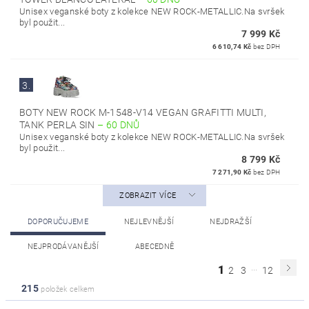
Unisex veganské boty z kolekce NEW ROCK-METALLIC.Na svršek
byl použit...
7 999 Kč
6 610,74 Kč
bez DPH
3.
BOTY NEW ROCK M-1548-V14 VEGAN GRAFITTI MULTI,
TANK PERLA SIN
–
60 DNŮ
Unisex veganské boty z kolekce NEW ROCK-METALLIC.Na svršek
byl použit...
8 799 Kč
7 271,90 Kč
bez DPH
ZOBRAZIT VÍCE
DOPORUČUJEME
NEJLEVNĚJŠÍ
NEJDRAŽŠÍ
NEJPRODÁVANĚJŠÍ
ABECEDNĚ
...
1
2
3
12
215
položek celkem