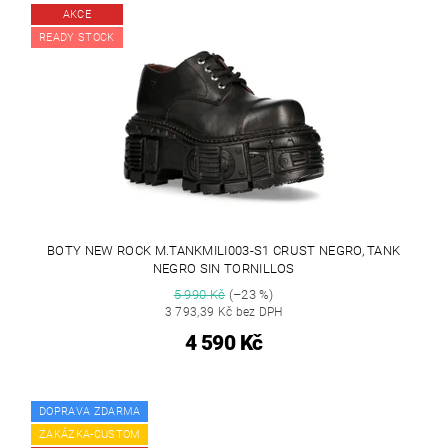
AKCE
READY STOCK
BOTY NEW ROCK M.TANKMILI003-S1 CRUST NEGRO, TANK
NEGRO SIN TORNILLOS
5 990 Kč
(–23 %)
3 793,39 Kč bez DPH
4 590 Kč
DOPRAVA ZDARMA
ZAKÁZKA-CUSTOM