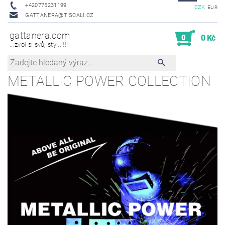
+420775231199
CZK
EUR
GATTANERA@TISCALI.CZ
gattanera.com
0
0 Kč
...zvol si svůj styl...!!!
METALLIC POWER COLLECTION