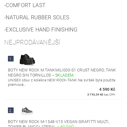
-COMFORT LAST
-NATURAL RUBBER SOLES
-EXCLUSIVE HAND FINISHING
NEJPRODÁVANĚJŠÍ
1.
BOTY NEW ROCK M.TANKMILI003-S1 CRUST NEGRO, TANK
NEGRO SIN TORNILLOS
–
SKLADEM
UNISEX obuv z kolekce NEW ROCK-TANK Na svršek byla použita
prémiová...
4 590 Kč
3 793,39 Kč
bez DPH
2.
BOTY NEW ROCK M-1548-V15 VEGAN GRAFITTI MULTI,
TOWER BLANCO LATERAL
–
60 DNŮ