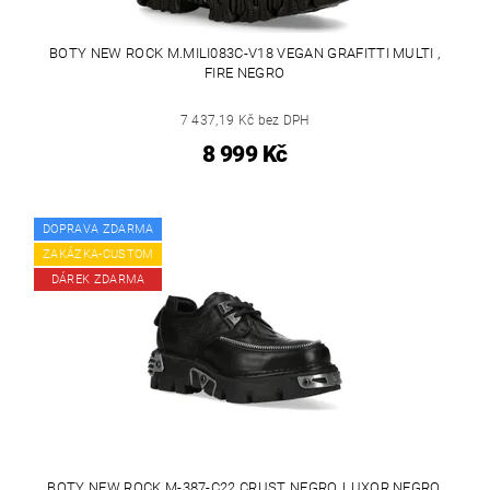
BOTY NEW ROCK M.MILI083C-V18 VEGAN GRAFITTI MULTI ,
FIRE NEGRO
7 437,19 Kč bez DPH
8 999 Kč
DOPRAVA ZDARMA
ZAKÁZKA-CUSTOM
DÁREK ZDARMA
BOTY NEW ROCK M-387-C22 CRUST NEGRO, LUXOR NEGRO,