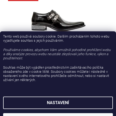
Tento web používá soubory cookie. Dalším procházením tohoto webu
vyjadřujete souhlas s jejich používáním.
Používáme cookies, abychom Vám umožnili pohodlné prohlížení webu
BOTY NEW ROCK M.2246-SW20 ANTIK NEGRO, CUEROLITE T.
a díky analýze provozu webu neustále zlepšovali jeho funkce, výkon a
M2 NEGRO SWAROVSKI B/N
použitelnost.
Souhlas může být vyjádřen prostřednictvím zaškrtávacího políčka
10 413,22 Kč bez DPH
obsaženého zde v cookie liště. Soubory cookies můžete i následně v
nastavení svého internetového prohlížeče odmítnout, nebo si nastavit
12 600 Kč
užívání jen některých.
NASTAVENÍ
2026 © gattanera.com, všechna práva vyhrazena