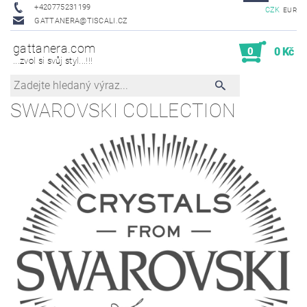
+420775231199
CZK
EUR
GATTANERA@TISCALI.CZ
gattanera.com
0
0 Kč
...zvol si svůj styl...!!!
SWAROVSKI COLLECTION