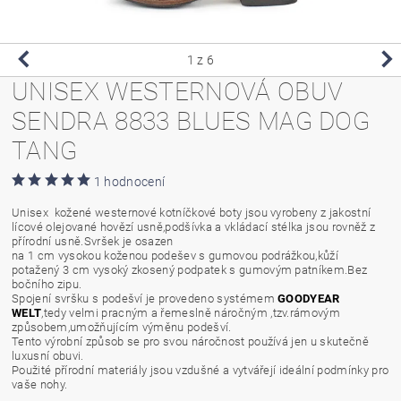
1
z 6
UNISEX WESTERNOVÁ OBUV
SENDRA 8833 BLUES MAG DOG
TANG
1 hodnocení
Unisex kožené westernové kotníčkové boty jsou vyrobeny z jakostní
lícové olejované hovězí usně,podšívka a vkládací stélka jsou rovněž z
přírodní usně.Svršek je osazen
na 1 cm vysokou koženou podešev s gumovou podrážkou,kůží
potažený 3 cm vysoký zkosený podpatek s gumovým patníkem.Bez
bočního zipu.
Spojení svršku s podešví je provedeno systémem
GOODYEAR
WELT
,tedy velmi pracným a řemeslně náročným ,tzv.rámovým
způsobem,umožňujícím výměnu podešví.
Tento výrobní způsob se pro svou náročnost používá jen u skutečně
luxusní obuvi.
Použité přírodní materiály jsou vzdušné a vytvářejí ideální podmínky pro
vaše nohy.