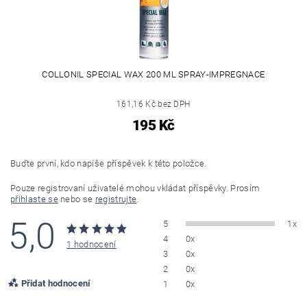
COLLONIL SPECIAL WAX 200 ML SPRAY-IMPREGNACE
161,16 Kč bez DPH
195 Kč
Buďte první, kdo napíše příspěvek k této položce.
Pouze registrovaní uživatelé mohou vkládat příspěvky. Prosím
přihlaste se
nebo se
registrujte
.
5,0
5
1x
4
0x
1 hodnocení
3
0x
2
0x
Přidat hodnocení
1
0x