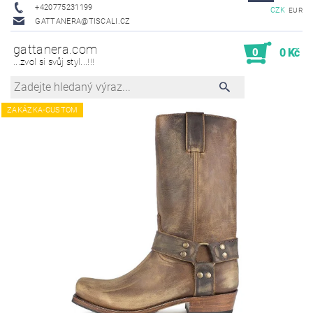
+420775231199
CZK
EUR
GATTANERA@TISCALI.CZ
gattanera.com
0
0 Kč
...zvol si svůj styl...!!!
ZAKÁZKA-CUSTOM