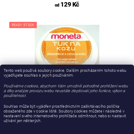
129 Kč
od
READY STOCK
Tento web používá soubory cookie. Dalším procházením tohoto webu
vyjadřujete souhlas s jejich používáním.
Používáme cookies, abychom Vám umožnili pohodlné prohlížení webu
a díky analýze provozu webu neustále zlepšovali jeho funkce, výkon a
použitelnost.
TUK NA KŮŽI MONETA 50 ML
Souhlas může být vyjádřen prostřednictvím zaškrtávacího políčka
61,98 Kč bez DPH
obsaženého zde v cookie liště. Soubory cookies můžete i následně v
nastavení svého internetového prohlížeče odmítnout, nebo si nastavit
75 Kč
užívání jen některých.