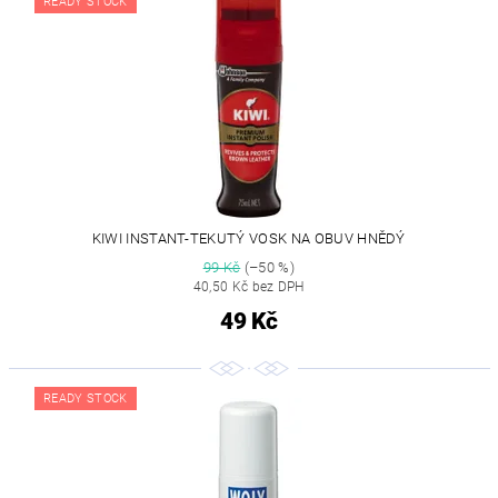
READY STOCK
KIWI INSTANT-TEKUTÝ VOSK NA OBUV HNĚDÝ
99 Kč
(–50 %)
40,50 Kč bez DPH
49 Kč
READY STOCK