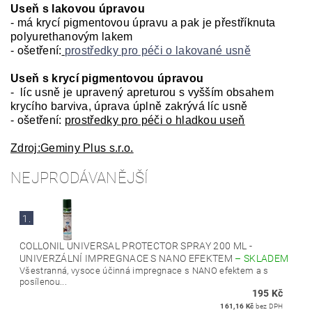
Useň s lakovou úpravou
- má krycí pigmentovou úpravu a pak je přestříknuta
polyurethanovým lakem
- ošetření:
prostředky pro péči o lakované usně
Useň s krycí pigmentovou úpravou
- líc usně je upravený apreturou s vyšším obsahem
krycího barviva, úprava úplně zakrývá líc usně
- ošetření:
prostředky pro péči o hladkou useň
Zdroj:Geminy Plus s.r.o.
NEJPRODÁVANĚJŠÍ
1.
COLLONIL UNIVERSAL PROTECTOR SPRAY 200 ML -
UNIVERZÁLNÍ IMPREGNACE S NANO EFEKTEM
–
SKLADEM
Všestranná, vysoce účinná impregnace s NANO efektem a s
posílenou...
195 Kč
161,16 Kč
bez DPH