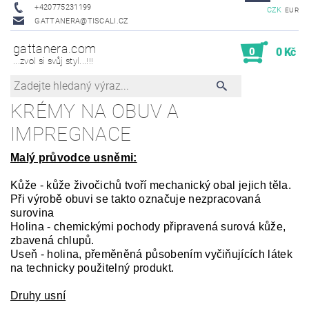
+420775231199
CZK
EUR
GATTANERA@TISCALI.CZ
gattanera.com
0
0 Kč
...zvol si svůj styl...!!!
KRÉMY NA OBUV A
IMPREGNACE
Malý průvodce usněmi:
Kůže - kůže živočichů tvoří mechanický obal jejich těla.
Při výrobě obuvi se takto označuje nezpracovaná
surovina
Holina - chemickými pochody připravená surová kůže,
zbavená chlupů.
Useň - holina, přeměněná působením vyčiňujících látek
na technicky použitelný produkt.
Druhy usní