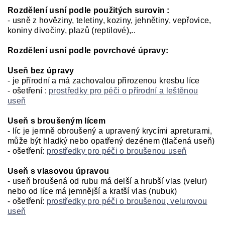
Rozdělení usní podle použitých surovin :
- usně z hověziny, teletiny, koziny, jehnětiny, vepřovice,
koniny divočiny, plazů (reptilové),..
Rozdělení usní podle povrchové úpravy:
Useň bez úpravy
- je přírodní a má zachovalou přirozenou kresbu líce
- ošetření :
prostředky pro péči o přírodní a leštěnou
useň
Useň s broušeným lícem
- líc je jemně obroušený a upravený krycími apreturami,
může být hladký nebo opatřený dezénem (tlačená useň)
- ošetření:
prostředky pro péči o broušenou useň
Useň s vlasovou úpravou
- useň broušená od rubu má delší a hrubší vlas (velur)
nebo od líce má jemnější a kratší vlas (nubuk)
- ošetření:
prostředky pro péči o broušenou, velurovou
useň