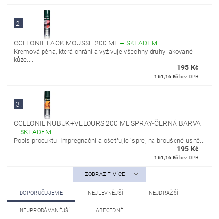
2.
COLLONIL LACK MOUSSE 200 ML
–
SKLADEM
Krémová pěna, která chrání a vyživuje všechny druhy lakované
kůže....
195 Kč
161,16 Kč
bez DPH
3.
COLLONIL NUBUK+VELOURS 200 ML SPRAY-ČERNÁ BARVA
–
SKLADEM
Popis produktu Impregnační a ošetřující sprej na broušené usně...
195 Kč
161,16 Kč
bez DPH
ZOBRAZIT VÍCE
DOPORUČUJEME
NEJLEVNĚJŠÍ
NEJDRAŽŠÍ
NEJPRODÁVANĚJŠÍ
ABECEDNĚ