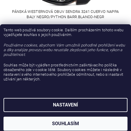
PÁNSKÁ WESTERNOVÁ OBUV SENDRA 3241 CUERVO NAPPA
BALY NEGRO/PYTHON BARR.BLANCO-NEGR
9 008,26 Kč bez DPH
Tento web používá soubory cookie. Dalším procházením tohoto webu
vyjadřujete souhlas s jejich používáním.
10 900 Kč
Používáme cookies, abychom Vám umožnili pohodlné prohlížení webu
a díky analýze provozu webu neustále zlepšovali jeho funkce, výkon a
DALŠÍ PRODUKTY
použitelnost.
Souhlas může být vyjádřen prostřednictvím zaškrtávacího políčka
...
1
2
3
6
obsaženého zde v cookie liště. Soubory cookies můžete i následně v
nastavení svého internetového prohlížeče odmítnout, nebo si nastavit
107
položek celkem
užívání jen některých.
NASTAVENÍ
2026 © gattanera.com, všechna práva vyhrazena
Vytvořil Shoptet
SOUHLASÍM