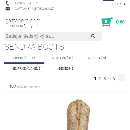
+420775231199
CZK
EUR
GATTANERA@TISCALI.CZ
gattanera.com
0
0 Kč
...zvol si svůj styl...!!!
SENDRA BOOTS
DOPORUČUJEME
NEJLEVNĚJŠÍ
NEJDRAŽŠÍ
NEJPRODÁVANĚJŠÍ
ABECEDNĚ
...
1
2
3
6
107
položek celkem