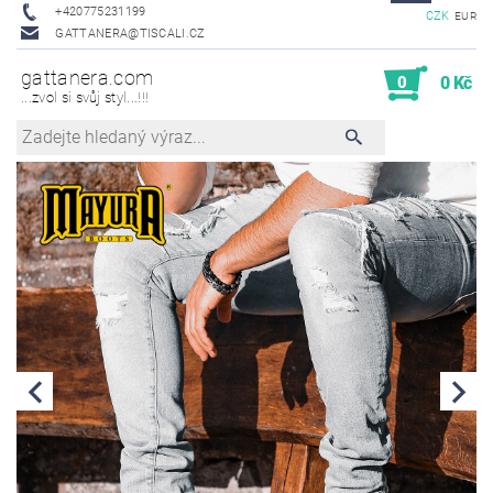
+420775231199
CZK
EUR
GATTANERA@TISCALI.CZ
gattanera.com
0
0 Kč
...zvol si svůj styl...!!!