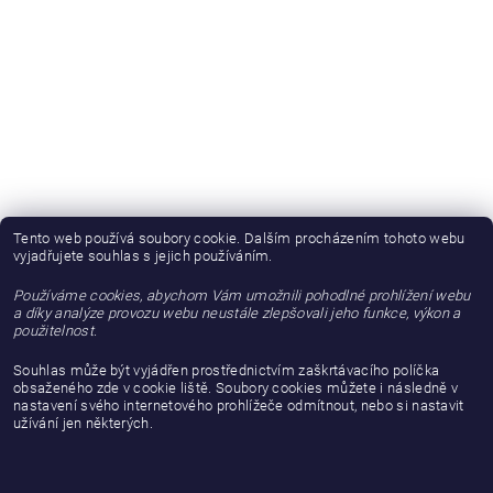
Tento web používá soubory cookie. Dalším procházením tohoto webu
vyjadřujete souhlas s jejich používáním.
Používáme cookies, abychom Vám umožnili pohodlné prohlížení webu
a díky analýze provozu webu neustále zlepšovali jeho funkce, výkon a
použitelnost.
Souhlas může být vyjádřen prostřednictvím zaškrtávacího políčka
obsaženého zde v cookie liště. Soubory cookies můžete i následně v
nastavení svého internetového prohlížeče odmítnout, nebo si nastavit
užívání jen některých.