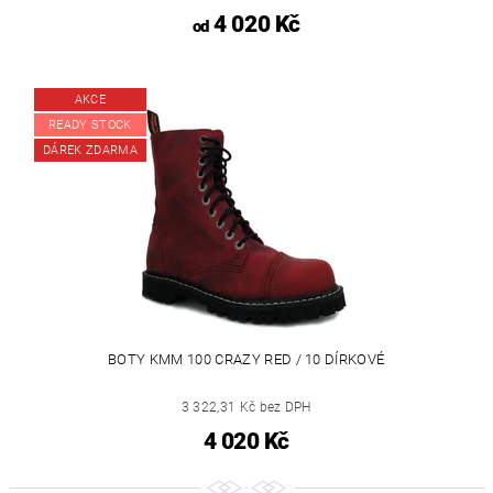
4 020 Kč
od
AKCE
READY STOCK
DÁREK ZDARMA
BOTY KMM 100 CRAZY RED / 10 DÍRKOVÉ
3 322,31 Kč bez DPH
4 020 Kč