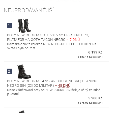
NEJPRODÁVANĚJŠÍ
1.
BOTY NEW ROCK M.GOTH5815-S2 CRUST NEGRO,
PLATAFORMA GOTH TACON NEGRO
–
7 DNŮ
Dámská obuv z kolekce NEW ROCK-GOTH COLLECTION .Na
svršek byla použita...
6 199 Kč
5 123,14 Kč
bez DPH
2.
BOTY NEW ROCK M.1473-S49 CRUST NEGRO, PLANING
NEGRO SIN (OXIDO MILITAR)
–
45 DNŮ
Unisex šněrovací boty od NEW ROCKu . Svršek je ušitý ze silné
jakostní...
5 900 Kč
4 876,03 Kč
bez DPH