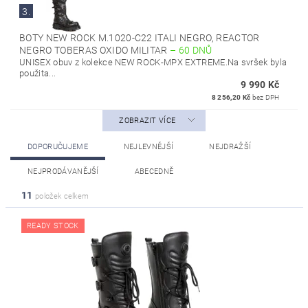
3.
BOTY NEW ROCK M.1020-C22 ITALI NEGRO, REACTOR
NEGRO TOBERAS OXIDO MILITAR
–
60 DNŮ
UNISEX obuv z kolekce NEW ROCK-MPX EXTREME.Na svršek byla
použita...
9 990 Kč
8 256,20 Kč
bez DPH
ZOBRAZIT VÍCE
DOPORUČUJEME
NEJLEVNĚJŠÍ
NEJDRAŽŠÍ
NEJPRODÁVANĚJŠÍ
ABECEDNĚ
11
položek celkem
READY STOCK