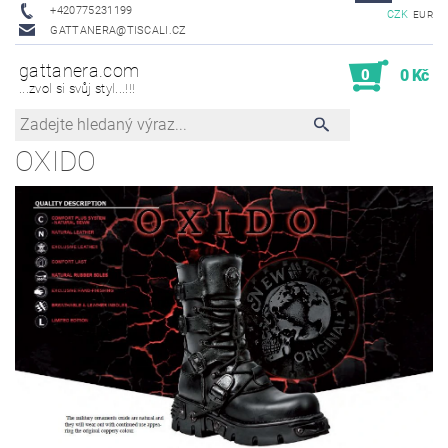
+420775231199
CZK
EUR
GATTANERA@TISCALI.CZ
gattanera.com
0
0 Kč
...zvol si svůj styl...!!!
OXIDO