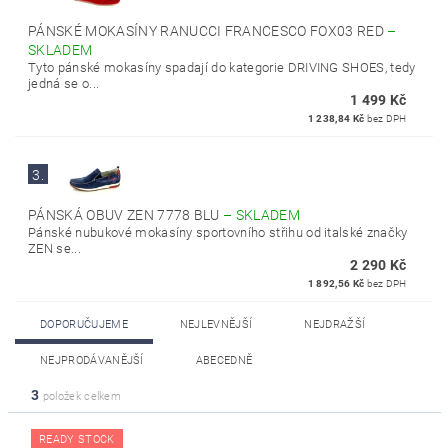
PÁNSKÉ MOKASÍNY RANUCCI FRANCESCO FOX03 RED
–
SKLADEM
Tyto pánské mokasíny spadají do kategorie DRIVING SHOES, tedy
jedná se o...
1 499 Kč
1 238,84 Kč
bez DPH
3.
PÁNSKÁ OBUV ZEN 7778 BLU
–
SKLADEM
Pánské nubukové mokasíny sportovního střihu od italské značky
ZEN se...
2 290 Kč
1 892,56 Kč
bez DPH
DOPORUČUJEME
NEJLEVNĚJŠÍ
NEJDRAŽŠÍ
NEJPRODÁVANĚJŠÍ
ABECEDNĚ
3
položek celkem
READY STOCK