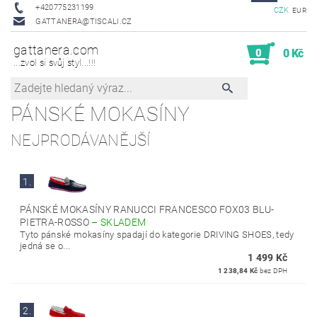
+420775231199
CZK
EUR
GATTANERA@TISCALI.CZ
gattanera.com
0
0 Kč
...zvol si svůj styl...!!!
PÁNSKÉ MOKASÍNY
NEJPRODÁVANĚJŠÍ
1.
PÁNSKÉ MOKASÍNY RANUCCI FRANCESCO FOX03 BLU-
PIETRA-ROSSO
–
SKLADEM
Tyto pánské mokasíny spadají do kategorie DRIVING SHOES, tedy
jedná se o...
1 499 Kč
1 238,84 Kč
bez DPH
2.