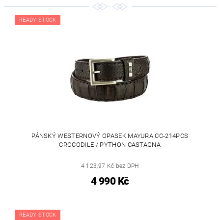
READY STOCK
PÁNSKÝ WESTERNOVÝ OPASEK MAYURA CC-214PCS
CROCODILE / PYTHON CASTAGNA
4 123,97 Kč bez DPH
4 990 Kč
READY STOCK