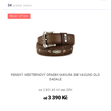
34
položek celkem
READY STOCK
PÁNSKÝ WESTERNOVÝ OPASEK MAYURA 338 VACUNO OLD
SADALE
od 2 801,65 Kč bez DPH
3 390 Kč
od