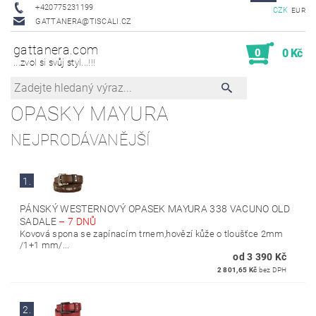
+420775231199
CZK
EUR
GATTANERA@TISCALI.CZ
gattanera.com
0
0 Kč
...zvol si svůj styl...!!!
OPASKY MAYURA
NEJPRODÁVANĚJŠÍ
1.
PÁNSKÝ WESTERNOVÝ OPASEK MAYURA 338 VACUNO OLD
SADALE
–
7 DNŮ
Kovová spona se zapínacím trnem,hovězí kůže o tloušťce 2mm
/1+1 mm/...
od 3 390 Kč
2 801,65 Kč
bez DPH
2.