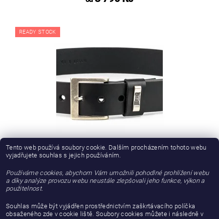
READY STOCK
PÁNSKÝ OPASEK MAYURA 1539 BN BOX NEGRO
Tento web používá soubory cookie. Dalším procházením tohoto webu
vyjadřujete souhlas s jejich používáním.
od 2 057,85 Kč bez DPH
Používáme cookies, abychom Vám umožnili pohodlné prohlížení webu
a díky analýze provozu webu neustále zlepšovali jeho funkce, výkon a
2 490 Kč
od
použitelnost.
Souhlas může být vyjádřen prostřednictvím zaškrtávacího políčka
DALŠÍ PRODUKTY
obsaženého zde v cookie liště. Soubory cookies můžete i následně v