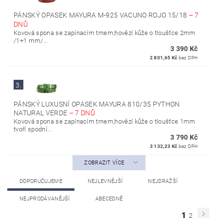
PÁNSKÝ OPASEK MAYURA M-925 VACUNO ROJO 15/18
–
7
DNŮ
Kovová spona se zapínacím trnem,hovězí kůže o tloušťce 2mm
/1+1 mm/...
3 390 Kč
2 801,65 Kč
bez DPH
3.
PÁNSKÝ LUXUSNÍ OPASEK MAYURA 810/35 PYTHON
NATURAL VERDE
–
7 DNŮ
Kovová spona se zapínacím trnem,hovězí kůže o tloušťce 1mm
tvoří spodní...
3 790 Kč
3 132,23 Kč
bez DPH
ZOBRAZIT VÍCE
DOPORUČUJEME
NEJLEVNĚJŠÍ
NEJDRAŽŠÍ
NEJPRODÁVANĚJŠÍ
ABECEDNĚ
1
2