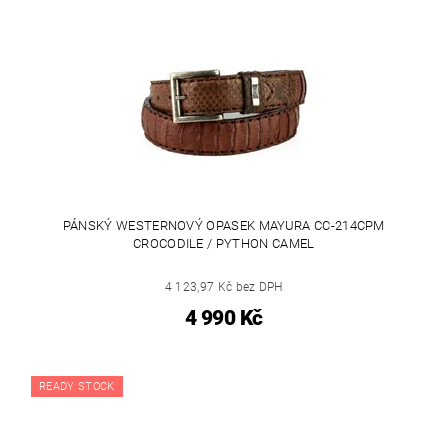
PÁNSKÝ WESTERNOVÝ OPASEK MAYURA CC-214CPM
CROCODILE / PYTHON CAMEL
4 123,97 Kč bez DPH
4 990 Kč
READY STOCK