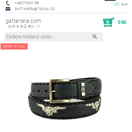
+420775231199
CZK
EUR
GATTANERA@TISCALI.CZ
gattanera.com
0
0 Kč
...zvol si svůj styl...!!!
READY STOCK