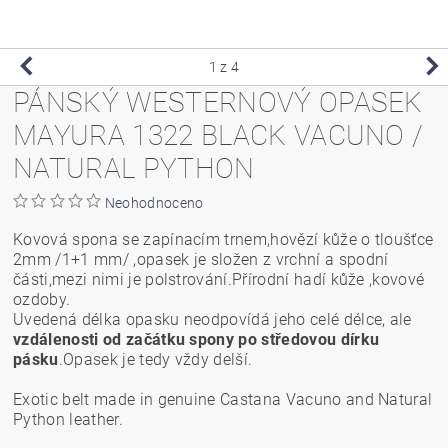
1
z 4
PÁNSKÝ WESTERNOVÝ OPASEK
MAYURA 1322 BLACK VACUNO /
NATURAL PYTHON
Neohodnoceno
Kovová spona se zapínacím trnem,hovězí kůže o tloušťce
2mm /1+1 mm/ ,opasek je složen z vrchní a spodní
části,mezi nimi je polstrování.Přírodní hadí kůže ,kovové
ozdoby.
Uvedená délka opasku neodpovídá jeho celé délce, ale
vzdálenosti od začátku spony po středovou dírku
pásku
.Opasek je tedy vždy delší.
Exotic belt made in genuine Castana Vacuno and Natural
Python leather.