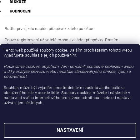
DISKUZE
HODNOCENÍ
Buďte první, kdo napíše příspěvek k této položce.
Pouze registrovaní uživatelé mohou vkládat příspěvky. Prosím
přihlaste se
nebo se
registrujte
.
Tento web používá soubory cookie. Dalším procházením tohoto webu
vyjadřujete souhlas s jejich používáním.
Buďte první, kdo napíše příspěvek k této položce.
Používáme cookies, abychom Vám umožnili pohodlné prohlížení webu
Přidat hodnocení
a díky analýze provozu webu neustále zlepšovali jeho funkce, výkon a
použitelnost.
Souhlas může být vyjádřen prostřednictvím zaškrtávacího políčka
obsaženého zde v cookie liště. Soubory cookies můžete i následně v
nastavení svého internetového prohlížeče odmítnout, nebo si nastavit
užívání jen některých.
NASTAVENÍ
2026 © gattanera.com, všechna práva vyhrazena