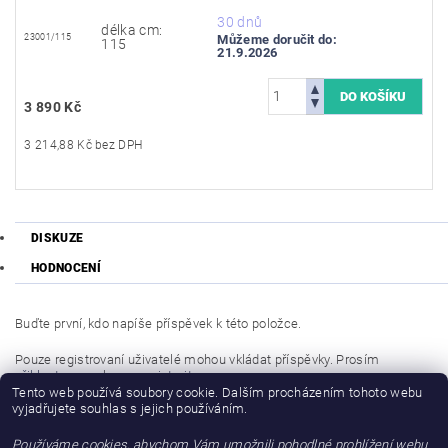
30 dnů
délka cm:
23001/115
Můžeme doručit do:
115
21.9.2026
3 890 Kč
3 214,88 Kč bez DPH
DISKUZE
HODNOCENÍ
Buďte první, kdo napíše příspěvek k této položce.
Pouze registrovaní uživatelé mohou vkládat příspěvky. Prosím
přihlaste se
nebo se
registrujte
.
Tento web používá soubory cookie. Dalším procházením tohoto webu
vyjadřujete souhlas s jejich používáním.
Buďte první, kdo napíše příspěvek k této položce.
Používáme cookies, abychom Vám umožnili pohodlné prohlížení webu