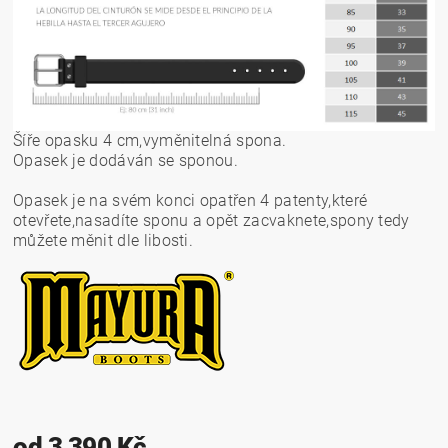
Šíře opasku 4 cm,vyměnitelná spona.
Opasek je dodáván se sponou.
Opasek je na svém konci opatřen 4 patenty,které
otevřete,nasadíte sponu a opět zacvaknete,spony tedy
můžete měnit dle libosti.
od 3 390 Kč