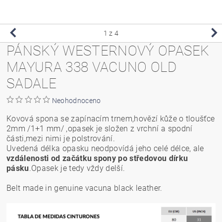
1
z 4
PÁNSKÝ WESTERNOVÝ OPASEK
MAYURA 338 VACUNO OLD
SADALE
Neohodnoceno
Kovová spona se zapínacím trnem,hovězí kůže o tloušťce
2mm /1+1 mm/ ,opasek je složen z vrchní a spodní
části,mezi nimi je polstrování.
Uvedená délka opasku neodpovídá jeho celé délce, ale
vzdálenosti od začátku spony po středovou dírku
pásku
.Opasek je tedy vždy delší.
Belt made in genuine vacuna black leather.