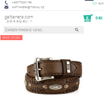
+420775231199
CZK
EUR
GATTANERA@TISCALI.CZ
gattanera.com
0
0 Kč
...zvol si svůj styl...!!!
READY STOCK