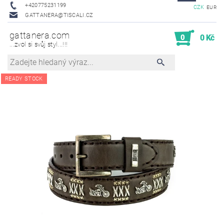
+420775231199
CZK
EUR
GATTANERA@TISCALI.CZ
gattanera.com
0
0 Kč
...zvol si svůj styl...!!!
READY STOCK