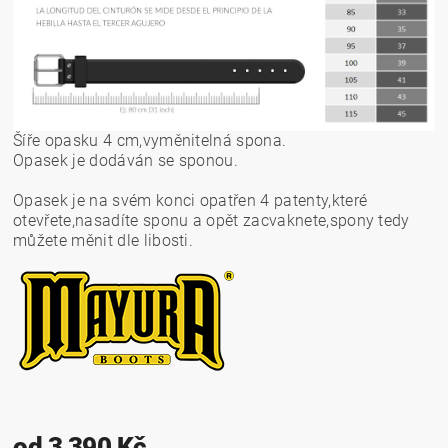
Šíře opasku 4 cm,vyměnitelná spona.
Opasek je dodáván se sponou.
Opasek je na svém konci opatřen 4 patenty,které
otevřete,nasadíte sponu a opět zacvaknete,spony tedy
můžete měnit dle libosti.
od 3 390 Kč