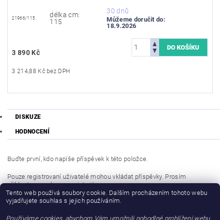
30 dnů
délka cm:
21966/115
Můžeme doručit do:
115
18.9.2026
3 890 Kč
3 214,88 Kč bez DPH
DISKUZE
HODNOCENÍ
Buďte první, kdo napíše příspěvek k této položce.
Pouze registrovaní uživatelé mohou vkládat příspěvky. Prosím
přihlaste se
nebo se
registrujte
.
Tento web používá soubory cookie. Dalším procházením tohoto webu
vyjadřujete souhlas s jejich používáním.
Buďte první, kdo napíše příspěvek k této položce.
Používáme cookies, abychom Vám umožnili pohodlné prohlížení webu