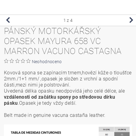
1
z 4
PÁNSKÝ MOTORKÁŘSKÝ
OPASEK MAYURA 658 VC
MARRON VACUNO CASTAGNA
Neohodnoceno
Kovová spona se zapínacím trnem,hovězí kůže o tloušťce
2mm /1+1 mm/ ,opasek je složen z vrchní a spodní
části,mezi nimi je polstrování.
Uvedená délka opasku neodpovídá jeho celé délce, ale
vzdálenosti od začátku spony po středovou dírku
pásku
.Opasek je tedy vždy delší.
Belt made in genuine vacuna castaña leather.