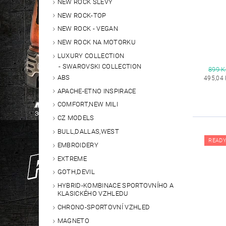
NEW ROCK SLEVY
NEW ROCK-TOP
NEW ROCK - VEGAN
NEW ROCK NA MOTORKU
LUXURY COLLECTION
SWAROVSKI COLLECTION
899 K
ABS
495,04
APACHE-ETNO INSPIRACE
COMFORT,NEW MILI
CZ MODELS
BULL,DALLAS,WEST
READY
EMBROIDERY
EXTREME
GOTH,DEVIL
HYBRID-KOMBINACE SPORTOVNÍHO A
KLASICKÉHO VZHLEDU
CHRONO-SPORTOVNÍ VZHLED
MAGNETO