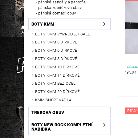
pánské sandály a pantofle
pánská kotníčková obuv
pánská domácí obuv
BOTY KMM
BOTY KMM VÝPRODEJ/ SALE
BOTY KMM 3 DÍRKOVÉ
BOTY KMM 6 DÍRKOVÉ
BOTY KMM 8 DÍRKOVÉ
BOTY KMM 10 DÍRKOVÉ
899 K
495,04
BOTY KMM 14 DÍRKOVÉ
BOTY KMM BEZ OCELI
BOTY KMM 20 DÍRKOVÉ
KMM ŠNĚROVADLA
READY
TREKOVÁ OBUV
BOTY NEW ROCK KOMPLETNÍ
NABÍDKA