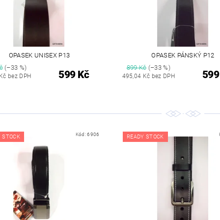
OPASEK UNISEX P13
OPASEK PÁNSKÝ P12
č
(–33 %)
899 Kč
(–33 %)
599 Kč
599
 Kč bez DPH
495,04 Kč bez DPH
Kód:
6906
 STOCK
READY STOCK