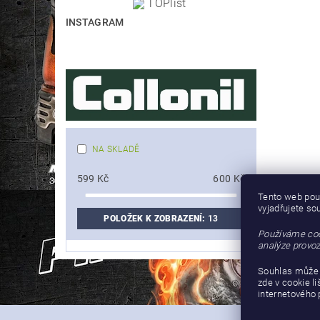
INSTAGRAM
NA SKLADĚ
599
Kč
600
Kč
Tento web pou
vyjadřujete so
POLOŽEK K ZOBRAZENÍ:
13
Používáme coo
analýze provoz
Souhlas může 
zde v cookie l
internetového 