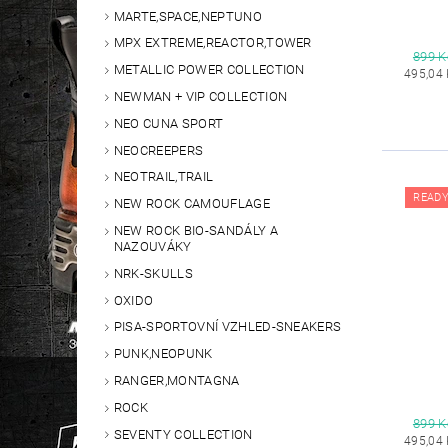
MARTE,SPACE,NEPTUNO
MPX EXTREME,REACTOR,TOWER
899 K
METALLIC POWER COLLECTION
495,04
NEWMAN + VIP COLLECTION
NEO CUNA SPORT
NEOCREEPERS
NEOTRAIL,TRAIL
READY
NEW ROCK CAMOUFLAGE
NEW ROCK BIO-SANDÁLY A
NAZOUVÁKY
NRK-SKULLS
OXIDO
PISA-SPORTOVNÍ VZHLED-SNEAKERS
PUNK,NEOPUNK
RANGER,MONTAGNA
ROCK
899 K
SEVENTY COLLECTION
495,04