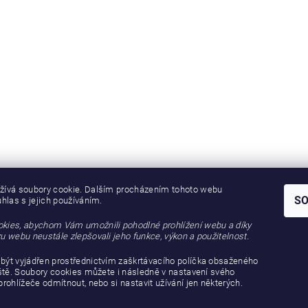
žívá soubory cookie. Dalším procházením tohoto webu
S
uhlas s jejich používáním.
kies, abychom Vám umožnili pohodlné prohlížení webu a díky
u webu neustále zlepšovali jeho funkce, výkon a použitelnost.
být vyjádřen prostřednictvím zaškrtávacího políčka obsaženého
iště. Soubory cookies můžete i následně v nastavení svého
prohlížeče odmítnout, nebo si nastavit užívání jen některých.