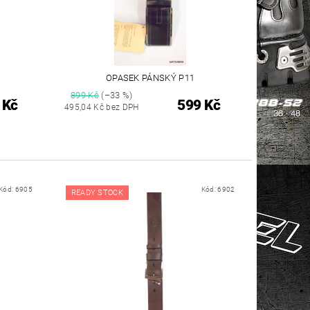
OPASEK PÁNSKÝ P11
899 Kč
(–33 %)
 Kč
599 Kč
495,04 Kč bez DPH
Kód:
6905
Kód:
6902
READY STOCK