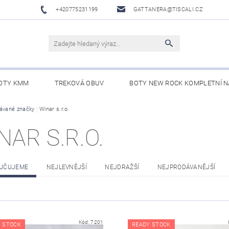
+420775231199
GATTANERA@TISCALI.CZ
OTY KMM
TREKOVÁ OBUV
BOTY NEW ROCK KOMPLETNÍ N
NOVÁ OBUV
ávané značky
Winar s.r.o.
WESTERN BELTS /WESTERNOVÉ OPASKY/
BO
NAR S.R.O.
UČUJEME
NEJLEVNĚJŠÍ
NEJDRAŽŠÍ
NEJPRODÁVANĚJŠÍ
Kód:
7201
 STOCK
READY STOCK