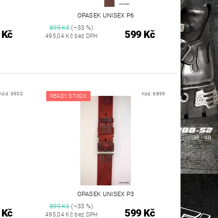
OPASEK UNISEX P6
899 Kč
(–33 %)
 Kč
599 Kč
495,04 Kč bez DPH
Kód:
6900
Kód:
6899
READY STOCK
OPASEK UNISEX P3
899 Kč
(–33 %)
 Kč
599 Kč
495,04 Kč bez DPH