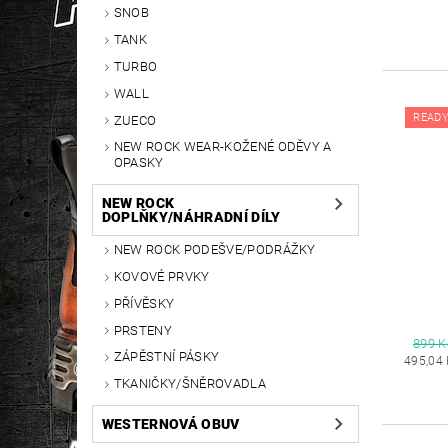
SNOB
TANK
TURBO
WALL
READY
ZUECO
NEW ROCK WEAR-KOŽENÉ ODĚVY A
OPASKY
NEW ROCK
DOPLŇKY/NÁHRADNÍ DÍLY
NEW ROCK PODEŠVE/PODRÁŽKY
KOVOVÉ PRVKY
PŘÍVĚSKY
PRSTENY
899 K
ZÁPĚSTNÍ PÁSKY
495,04
TKANIČKY/ŠNĚROVADLA
WESTERNOVÁ OBUV