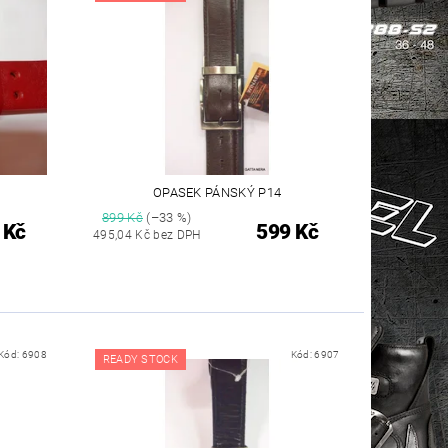
OPASEK PÁNSKÝ P14
899 Kč
(–33 %)
 Kč
599 Kč
495,04 Kč bez DPH
Kód:
6908
Kód:
6907
READY STOCK