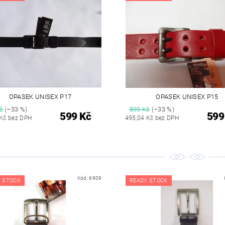
OPASEK UNISEX P17
OPASEK UNISEX P15
č
(–33 %)
899 Kč
(–33 %)
599 Kč
599
 Kč bez DPH
495,04 Kč bez DPH
Kód:
6909
 STOCK
READY STOCK