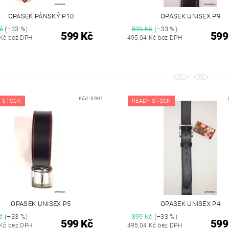
OPASEK PÁNSKÝ P10
OPASEK UNISEX P9
č
(–33 %)
899 Kč
(–33 %)
599 Kč
599
 Kč bez DPH
495,04 Kč bez DPH
Kód:
6901
 STOCK
READY STOCK
OPASEK UNISEX P5
OPASEK UNISEX P4
č
(–33 %)
899 Kč
(–33 %)
599 Kč
599
 Kč bez DPH
495,04 Kč bez DPH