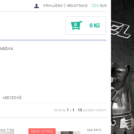
|
CZK
PŘIHLÁŠENÍ
REGISTRACE
EUR
0
0 Kč
ABÍDKA
TY SENDRA-SENDRA HANDMADE BIKER BOOTS
ABECEDNĚ
1
1
13
Stránka
z
-
položek celkem
Kód:
7199
Kód:
6910
READY STOCK