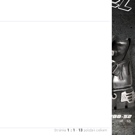
1
1
13
Stránka
z
-
položek celkem