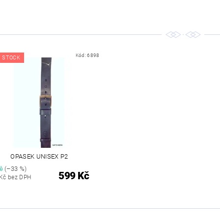
Kód:
6898
 STOCK
OPASEK UNISEX P2
č
(–33 %)
599 Kč
 Kč bez DPH