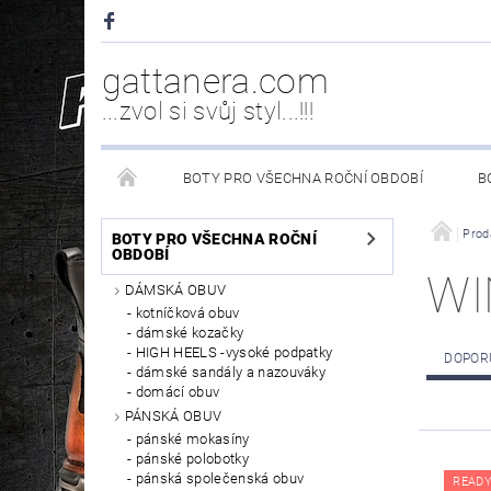
gattanera.com
...zvol si svůj styl...!!!
BOTY PRO VŠECHNA ROČNÍ OBDOBÍ
B
NEW ROCK DOPLŇKY/NÁHRADNÍ DÍLY
WESTER
Prod
BOTY PRO VŠECHNA ROČNÍ
OBDOBÍ
WI
DÁMSKÁ OBUV
PÉČE O OBUV
kotníčková obuv
dámské kozačky
HIGH HEELS -vysoké podpatky
DOPOR
dámské sandály a nazouváky
domácí obuv
PÁNSKÁ OBUV
pánské mokasíny
pánské polobotky
pánská společenská obuv
READY