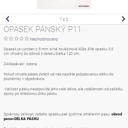
1
z 2
OPASEK PÁNSKÝ P11
Neohodnoceno
Opasek je vyroben z 5 mm silné hovězinové kůže ,šíře opasku 3,5
cm.Vhodný do džínsů k obleku.Délka 120 cm.
ZAklapávací spona.
Pokud chcete pásek zkrátit od nás,napište požadovanou délku do
poznámky v objednávce.
Velikost pásku neodpovídá jeho celé délce, ale vzdálenosti od začátku
spony po středovou dírku pásku.
Správnou velikost Vašeho opasku pak zjistíme změřením pasu:
obvod
pasu=DÉLKA PÁSKU
.