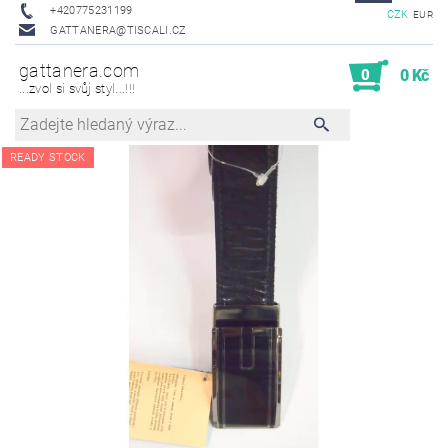
+420775231199
CZK
EUR
GATTANERA@TISCALI.CZ
gattanera.com
0
0 Kč
...zvol si svůj styl...!!!
READY STOCK