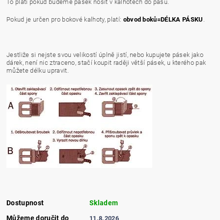
To platí pokud budeme pásek nosit v kalhotech do pasu.
Pokud je určen pro bokové kalhoty, platí:
obvod boků=DÉLKA PÁSKU
.
Jestliže si nejste svou velikostí úplně jistí, nebo kupujete pásek jako
dárek, není nic ztraceno, stačí koupit raději větší pásek, u kterého pak
můžete délku upravit.
Dostupnost
Skladem
Můžeme doručit do
11.8.2026