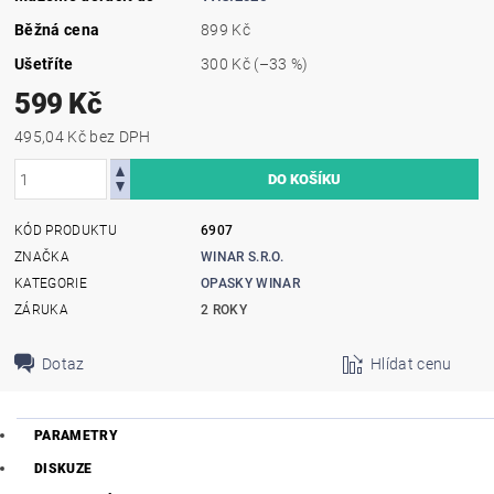
Běžná cena
899 Kč
Ušetříte
300 Kč
(–33 %)
599 Kč
495,04 Kč bez DPH
KÓD PRODUKTU
6907
ZNAČKA
WINAR S.R.O.
KATEGORIE
OPASKY WINAR
ZÁRUKA
2 ROKY
Dotaz
Hlídat cenu
PARAMETRY
DISKUZE