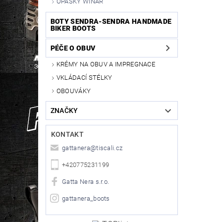
OPASKY WINAR
BOTY SENDRA-SENDRA HANDMADE
BIKER BOOTS
PÉČE O OBUV
KRÉMY NA OBUV A IMPREGNACE
VKLÁDACÍ STÉLKY
OBOUVÁKY
ZNAČKY
KONTAKT
gattanera
@
tiscali.cz
+420775231199
Gatta Nera s.r.o.
gattanera_boots