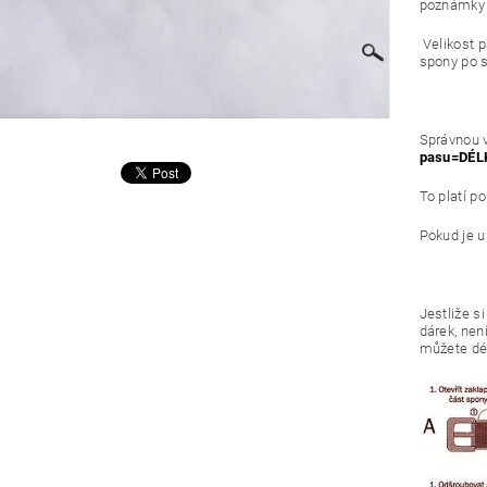
poznámky 
Velikost p
spony po s
Správnou 
pasu=DÉL
To platí p
Pokud je u
Jestliže si
dárek, není
můžete dél