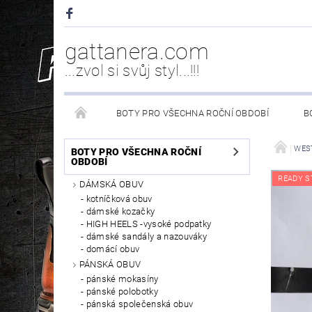
gattanera.com
...zvol si svůj styl...!!!
BOTY PRO VŠECHNA ROČNÍ OBDOBÍ
B
NEW ROCK DOPLŇKY/NÁHRADNÍ DÍLY
WESTER
WEST
BOTY PRO VŠECHNA ROČNÍ
OBDOBÍ
READY S
DÁMSKÁ OBUV
PÉČE O OBUV
kotníčková obuv
dámské kozačky
HIGH HEELS -vysoké podpatky
dámské sandály a nazouváky
domácí obuv
PÁNSKÁ OBUV
pánské mokasíny
pánské polobotky
pánská společenská obuv