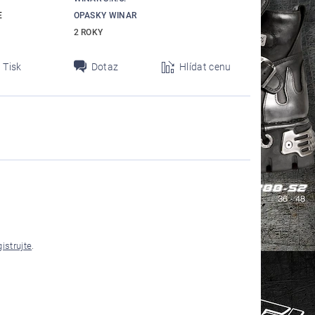
E
OPASKY WINAR
2 ROKY
Tisk
Dotaz
Hlídat cenu
gistrujte
.