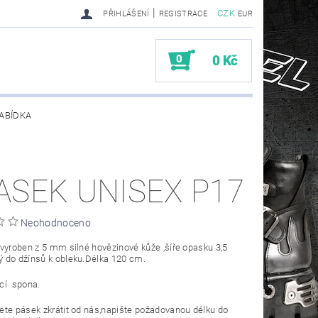
|
CZK
PŘIHLÁŠENÍ
REGISTRACE
EUR
0
0 Kč
ABÍDKA
TY SENDRA-SENDRA HANDMADE BIKER BOOTS
ASEK UNISEX P17
Neohodnoceno
vyroben z 5 mm silné hovězinové kůže ,šíře opasku 3,5
 do džínsů k obleku.Délka 120 cm.
cí spona.
te pásek zkrátit od nás,napište požadovanou délku do