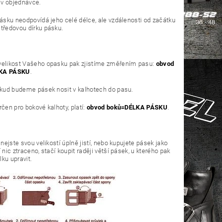
v objednávce.
ásku neodpovídá jeho celé délce, ale vzdálenosti od začátku
tředovou dírku pásku.
velikost Vašeho opasku pak zjistíme změřením pasu:
obvod
KA PÁSKU
.
okud budeme pásek nosit v kalhotech do pasu.
rčen pro bokové kalhoty, platí:
obvod boků=DÉLKA PÁSKU
.
 nejste svou velikostí úplně jistí, nebo kupujete pásek jako
 nic ztraceno, stačí koupit raději větší pásek, u kterého pak
ku upravit.