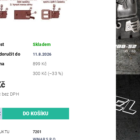
st
Skladem
oručit do
11.8.2026
na
899 Kč
300 Kč
(–33 %)
Kč
495,04 Kč bez DPH
UKTU
7201
WINAR S.R.O.