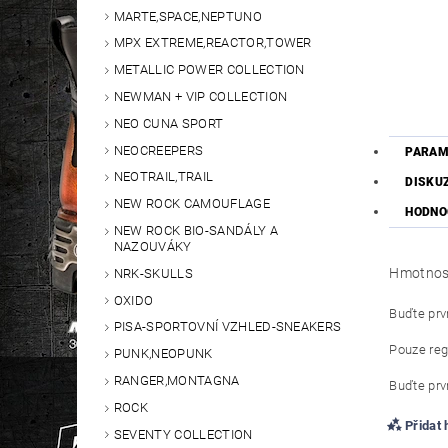
MARTE,SPACE,NEPTUNO
MPX EXTREME,REACTOR,TOWER
METALLIC POWER COLLECTION
NEWMAN + VIP COLLECTION
NEO CUNA SPORT
NEOCREEPERS
PARAM
NEOTRAIL,TRAIL
DISKU
NEW ROCK CAMOUFLAGE
HODNO
NEW ROCK BIO-SANDÁLY A
NAZOUVÁKY
Hmotnos
NRK-SKULLS
OXIDO
Buďte prvn
PISA-SPORTOVNÍ VZHLED-SNEAKERS
Pouze reg
PUNK,NEOPUNK
RANGER,MONTAGNA
Buďte prvn
ROCK
Přidat
SEVENTY COLLECTION