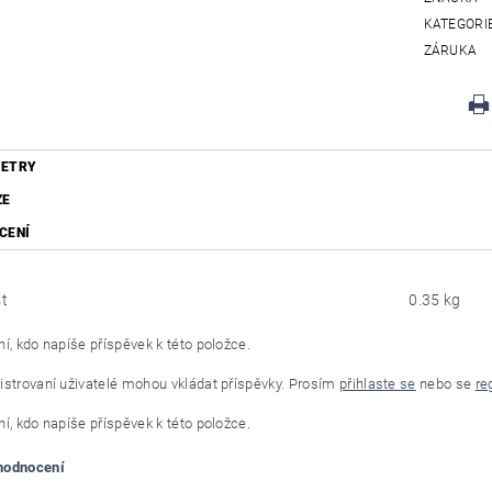
KATEGORI
ZÁRUKA
ETRY
ZE
CENÍ
t
0.35 kg
í, kdo napíše příspěvek k této položce.
istrovaní uživatelé mohou vkládat příspěvky. Prosím
přihlaste se
nebo se
re
í, kdo napíše příspěvek k této položce.
 hodnocení