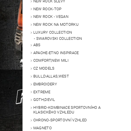
NEW ROCK SLEVY
NEW ROCK-TOP
NEW ROCK - VEGAN
NEW ROCK NA MOTORKU
LUXURY COLLECTION
SWAROVSKI COLLECTION
ABS
APACHE-ETNO INSPIRACE
COMFORT,NEW MILI
CZ MODELS
BULL,DALLAS,WEST
EMBROIDERY
EXTREME
GOTH,DEVIL
HYBRID-KOMBINACE SPORTOVNÍHO A
KLASICKÉHO VZHLEDU
CHRONO-SPORTOVNÍ VZHLED
MAGNETO