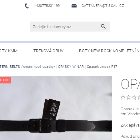
+420775231199
GATTANERA@TISCALI.CZ
OTY KMM
TREKOVÁ OBUV
BOTY NEW ROCK KOMPLETNÍ N
NOVÁ OBUV
ERN BELTS /westernové opasky/
WESTERN BELTS /WESTERNOVÉ OPASKY/
OPASKY WINAR
Opasek unisex P17
BO
OP
TOCK
Opasek je 
cm.Vhodný
ZAklapáva
Pokud chce