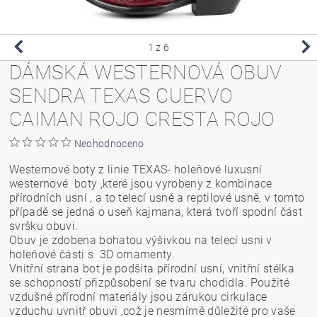
1
z 6
DÁMSKÁ WESTERNOVÁ OBUV
SENDRA TEXAS CUERVO
CAIMAN ROJO CRESTA ROJO
Neohodnoceno
Westernové boty z linie TEXAS- holeňové luxusní
westernové boty ,které jsou vyrobeny z kombinace
přírodních usní , a to telecí usně a reptilové usně, v tomto
případě se jedná o useň kajmana, která tvoří spodní část
svršku obuvi.
Obuv je zdobena bohatou výšivkou na telecí usni v
holeňové části s 3D ornamenty.
Vnitřní strana bot je podšita přírodní usní, vnitřní stélka
se schopností přizpůsobení se tvaru chodidla. Použité
vzdušné přírodní materiály jsou zárukou cirkulace
vzduchu uvnitř obuvi ,což je nesmírně důležité pro vaše