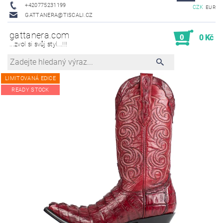
+420775231199
CZK
EUR
GATTANERA@TISCALI.CZ
gattanera.com
0
0 Kč
...zvol si svůj styl...!!!
LIMITOVANÁ EDICE
READY STOCK