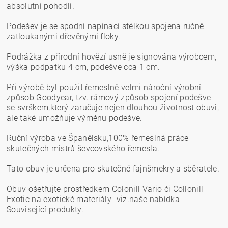
absolutní pohodlí.
Podešev je se spodní napínací stélkou spojena ručně
zatloukanými dřevěnými floky.
Podrážka z přírodní hovězí usně je signována výrobcem,
výška podpatku 4 cm, podešve cca 1 cm.
Při výrobě byl použit řemeslně velmi nároční výrobní
způsob Goodyear, tzv. rámový způsob spojení podešve
se svrškem,který zaručuje nejen dlouhou životnost obuvi,
ale také umožňuje výměnu podešve.
Ruční výroba ve Španělsku,100% řemeslná práce
skutečných mistrů ševcovského řemesla.
Tato obuv je určena pro skutečné fajnšmekry a sběratele.
Obuv ošetřujte prostředkem Colonill Vario či Collonill
Exotic na exotické materiály- viz.naše nabídka
Související produkty.