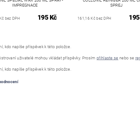
NIL SPECIAL WAX 200 ML SPRAY-
COLLONIL REINIGER 200 ML ČI
IMPREGNACE
SPREJ
195 Kč
195
Kč bez DPH
161,16 Kč bez DPH
í, kdo napíše příspěvek k této položce.
istrovaní uživatelé mohou vkládat příspěvky. Prosím
přihlaste se
nebo se
re
í, kdo napíše příspěvek k této položce.
 hodnocení