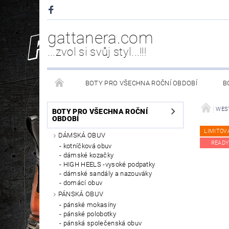
gattanera.com
...zvol si svůj styl...!!!
BOTY PRO VŠECHNA ROČNÍ OBDOBÍ
B
NEW ROCK DOPLŇKY/NÁHRADNÍ DÍLY
WESTER
WES
BOTY PRO VŠECHNA ROČNÍ
OBDOBÍ
LIMITOV
DÁMSKÁ OBUV
PÉČE O OBUV
READY
kotníčková obuv
dámské kozačky
HIGH HEELS -vysoké podpatky
dámské sandály a nazouváky
domácí obuv
PÁNSKÁ OBUV
pánské mokasíny
pánské polobotky
pánská společenská obuv