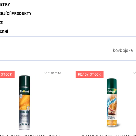
ETRY
SEJÍCÍ PRODUKTY
ZE
CENÍ
kovbojská
Kód:
86/161
K
 STOCK
READY STOCK