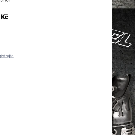
STÍCÍ
 Kč
gistrujte
.