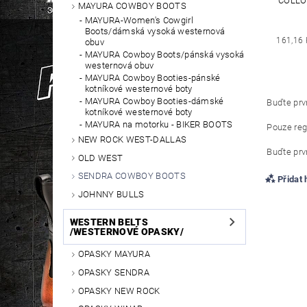
COLLO
MAYURA COWBOY BOOTS
MAYURA-Women's Cowgirl
Boots/dámská vysoká westernová
161,16 
obuv
MAYURA Cowboy Boots/pánská vysoká
westernová obuv
MAYURA Cowboy Booties-pánské
kotníkové westernové boty
MAYURA Cowboy Booties-dámské
Buďte prvn
kotníkové westernové boty
MAYURA na motorku - BIKER BOOTS
Pouze reg
NEW ROCK WEST-DALLAS
Buďte prvn
OLD WEST
SENDRA COWBOY BOOTS
Přidat
JOHNNY BULLS
WESTERN BELTS
/WESTERNOVÉ OPASKY/
OPASKY MAYURA
OPASKY SENDRA
OPASKY NEW ROCK