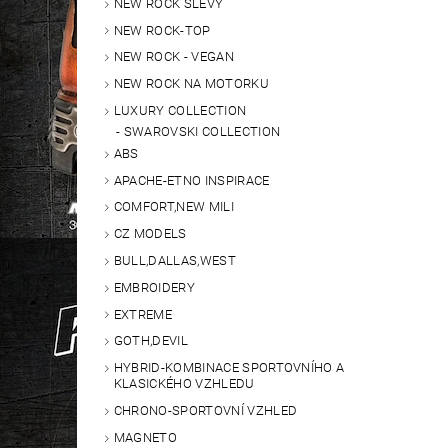
NEW ROCK SLEVY
NEW ROCK-TOP
NEW ROCK - VEGAN
NEW ROCK NA MOTORKU
LUXURY COLLECTION
SWAROVSKI COLLECTION
ABS
APACHE-ETNO INSPIRACE
COMFORT,NEW MILI
CZ MODELS
BULL,DALLAS,WEST
EMBROIDERY
EXTREME
GOTH,DEVIL
HYBRID-KOMBINACE SPORTOVNÍHO A
KLASICKÉHO VZHLEDU
CHRONO-SPORTOVNÍ VZHLED
MAGNETO