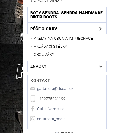
OPASKY WINAR
BOTY SENDRA-SENDRA HANDMADE
BIKER BOOTS
PÉČE O OBUV
KRÉMY NA OBUV A IMPREGNACE
VKLÁDACÍ STÉLKY
OBOUVÁKY
ZNAČKY
KONTAKT
gattanera
@
tiscali.cz
+420775231199
Gatta Nera s.r.o.
gattanera_boots