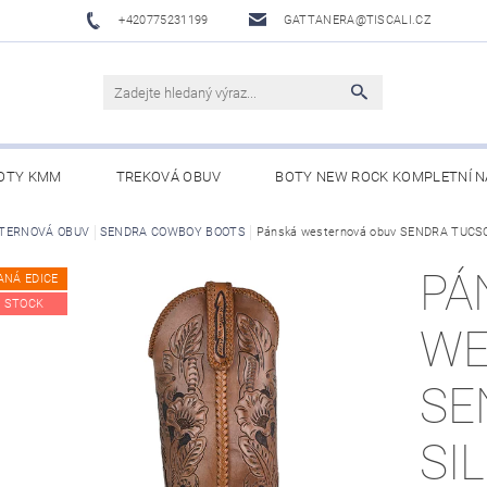
+420775231199
GATTANERA@TISCALI.CZ
OTY KMM
TREKOVÁ OBUV
BOTY NEW ROCK KOMPLETNÍ N
NOVÁ OBUV
TERNOVÁ OBUV
SENDRA COWBOY BOOTS
WESTERN BELTS /WESTERNOVÉ OPASKY/
Pánská westernová obuv SENDRA TUCS
BO
PÁ
ANÁ EDICE
 STOCK
WE
SE
SI