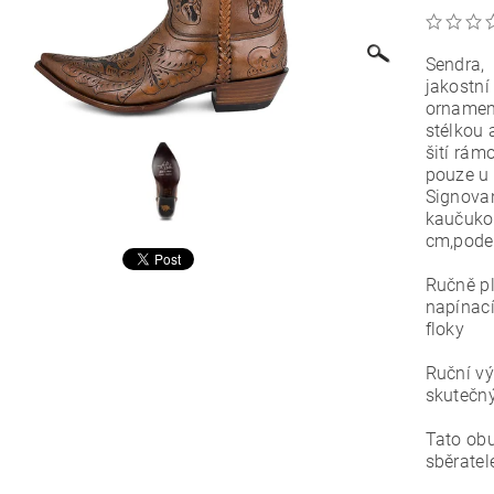
Sendra,
jakostní
ornamen
stélkou 
šití rám
pouze u 
Signova
kaučuko
cm,pode
Ručně pl
napínací
floky
Ruční v
skutečn
Tato obu
sběratel