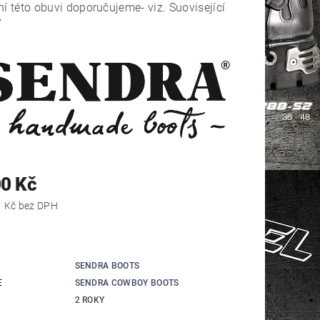
ní této obuvi doporučujeme- viz. Suovisející
y
00 Kč
20 578,51 Kč bez DPH
SENDRA BOOTS
E
SENDRA COWBOY BOOTS
2 ROKY