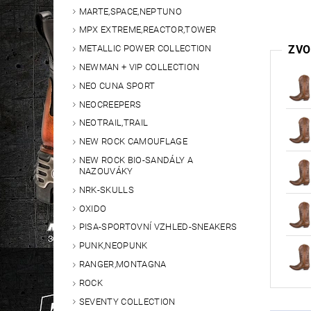
MARTE,SPACE,NEPTUNO
MPX EXTREME,REACTOR,TOWER
ZVO
METALLIC POWER COLLECTION
NEWMAN + VIP COLLECTION
NEO CUNA SPORT
NEOCREEPERS
NEOTRAIL,TRAIL
NEW ROCK CAMOUFLAGE
NEW ROCK BIO-SANDÁLY A
NAZOUVÁKY
NRK-SKULLS
OXIDO
PISA-SPORTOVNÍ VZHLED-SNEAKERS
PUNK,NEOPUNK
RANGER,MONTAGNA
ROCK
SEVENTY COLLECTION