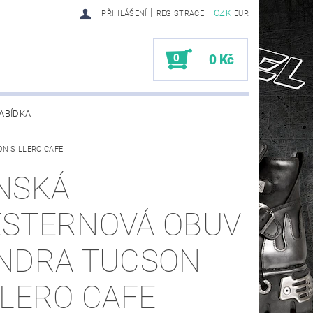
|
CZK
PŘIHLÁŠENÍ
REGISTRACE
EUR
0
0 Kč
ABÍDKA
ON SILLERO CAFE
TY SENDRA-SENDRA HANDMADE BIKER BOOTS
NSKÁ
STERNOVÁ OBUV
NDRA TUCSON
LLERO CAFE