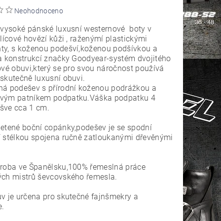
Neohodnoceno
 vysoké pánské luxusní westernové boty v
 lícové hovězí kůži , raženýmí plastickými
ty, s koženou podešví,koženou podšívkou a
a konstrukcí značky Goodyear-systém dvojitého
ové obuvi,který se pro svou náročnost používá
skutečně luxusní obuvi.
ná podešev s přírodní koženou podrážkou a
vým patníkem podpatku.Váška podpatku 4
šve cca 1 cm.
etené boční copánky,podešev je se spodní
 stélkou spojena ručně zatloukanými dřevěnými
ýroba ve Španělsku,100% řemeslná práce
ých mistrů ševcovského řemesla.
v je určena pro skutečné fajnšmekry a
e.