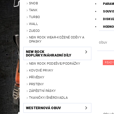
SNOB
PARAM
TANK
SOUVI
TURBO
DISKU
WALL
HODNO
ZUECO
NEW ROCK WEAR-KOŽENÉ ODĚVY A
OPASKY
obuv
NEW ROCK
DOPLŇKY/NÁHRADNÍ DÍLY
READY
NEW ROCK PODEŠVE/PODRÁŽKY
KOVOVÉ PRVKY
PŘÍVĚSKY
PRSTENY
ZÁPĚSTNÍ PÁSKY
TKANIČKY/ŠNĚROVADLA
WESTERNOVÁ OBUV