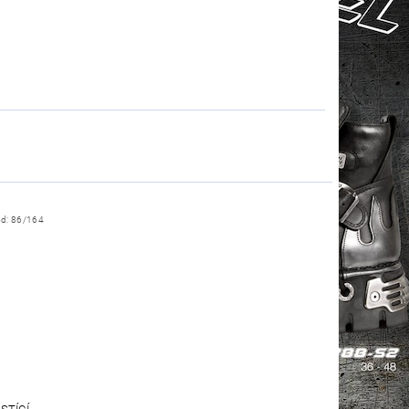
ód:
86/164