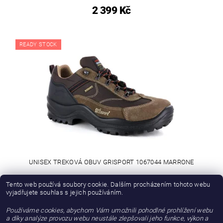
2 399 Kč
READY STOCK
UNISEX TREKOVÁ OBUV GRISPORT 1067044 MARRONE
1 982,64 Kč bez DPH
Tento web používá soubory cookie. Dalším procházením tohoto webu
vyjadřujete souhlas s jejich používáním.
2 399 Kč
Používáme cookies, abychom Vám umožnili pohodlné prohlížení webu
a díky analýze provozu webu neustále zlepšovali jeho funkce, výkon a