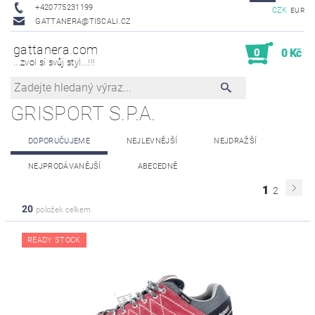
+420775231199
CZK
EUR
GATTANERA@TISCALI.CZ
gattanera.com
0
0 Kč
...zvol si svůj styl...!!!
GRISPORT S.P.A.
DOPORUČUJEME
NEJLEVNĚJŠÍ
NEJDRAŽŠÍ
NEJPRODÁVANĚJŠÍ
ABECEDNĚ
1
2
20
položek celkem
READY STOCK