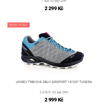
1 900 Kč bez DPH
2 299 Kč
READY STOCK
UNISEX TREKOVÁ OBUV GRISPORT 131337 TUNDRA
2 478,51 Kč bez DPH
2 999 Kč