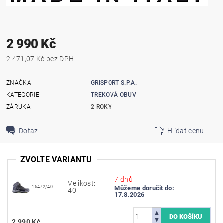
2 990 Kč
2 471,07 Kč bez DPH
ZNAČKA
GRISPORT S.P.A.
KATEGORIE
TREKOVÁ OBUV
ZÁRUKA
2 ROKY
Dotaz
Hlídat cenu
ZVOLTE VARIANTU
7 dnů
Velikost:
16472/40
Můžeme doručit do:
40
17.8.2026
2 990 Kč