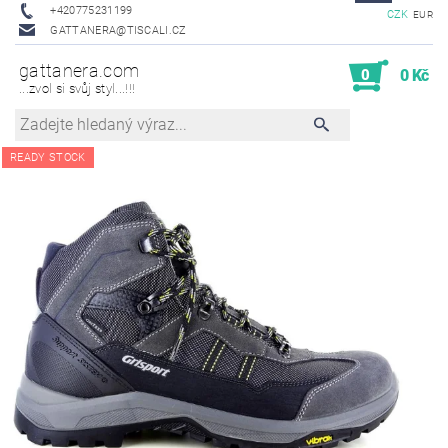
+420775231199
CZK
EUR
GATTANERA@TISCALI.CZ
gattanera.com
0
0 Kč
...zvol si svůj styl...!!!
READY STOCK