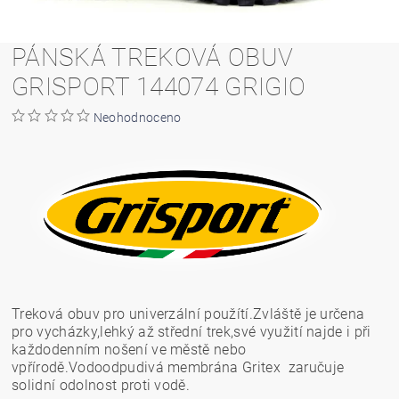
PÁNSKÁ TREKOVÁ OBUV
GRISPORT 144074 GRIGIO
Neohodnoceno
Treková obuv pro univerzální použítí.Zvláště je určena
pro vycházky,lehký až střední trek,své využití najde i při
každodenním nošení ve městě nebo
vpřírodě.Vodoodpudivá membrána Gritex zaručuje
solidní
odolnost proti vodě.