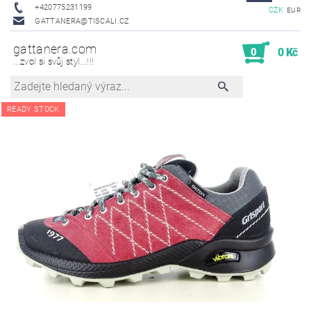
+420775231199
CZK
EUR
GATTANERA@TISCALI.CZ
gattanera.com
0
0 Kč
...zvol si svůj styl...!!!
READY STOCK