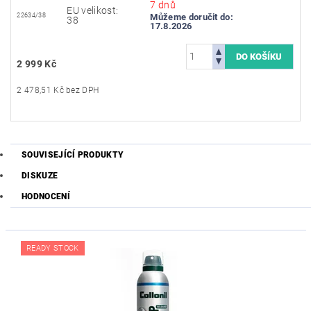
7 dnů
EU velikost:
22634/38
Můžeme doručit do:
38
17.8.2026
2 999 Kč
2 478,51 Kč bez DPH
SOUVISEJÍCÍ PRODUKTY
DISKUZE
HODNOCENÍ
READY STOCK