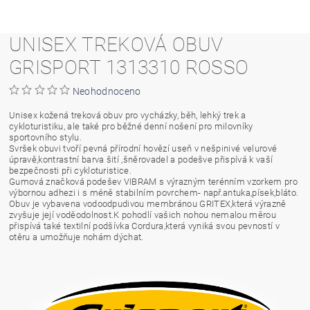
UNISEX TREKOVÁ OBUV
GRISPORT 1313310 ROSSO
Neohodnoceno
Unisex kožená treková obuv pro vycházky, běh, lehký trek a
cykloturistiku, ale také pro běžné denní nošení pro milovníky
sportovního stylu.
Svršek obuvi tvoří pevná přírodní hovězí useň v nešpinivé velurové
úpravě,kontrastní barva šití ,šněrovadel a podešve přispívá k vaší
bezpečnosti při cykloturistice.
Gumová značková podešev VIBRAM s výrazným terénním vzorkem pro
výbornou adhezi i s méně stabilním povrchem- např.antuka,písek,bláto.
Obuv je vybavena vodoodpudivou membránou GRITEX,která výrazně
zvyšuje její voděodolnost.K pohodlí vašich nohou nemalou měrou
přispívá také textilní podšívka Cordura,která vyniká svou pevností v
otěru a umožňuje nohám dýchat.