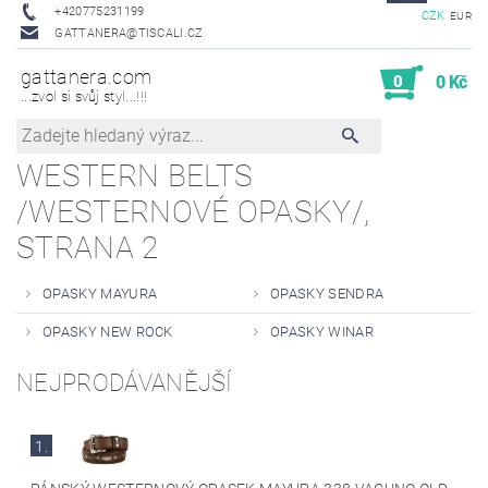
+420775231199
CZK
EUR
GATTANERA@TISCALI.CZ
gattanera.com
0
0 Kč
...zvol si svůj styl...!!!
WESTERN BELTS
/WESTERNOVÉ OPASKY/
,
STRANA 2
OPASKY MAYURA
OPASKY SENDRA
OPASKY NEW ROCK
OPASKY WINAR
NEJPRODÁVANĚJŠÍ
1.