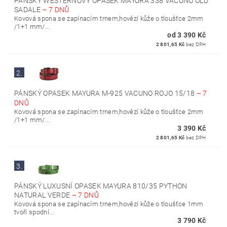
PÁNSKÝ WESTERNOVÝ OPASEK MAYURA 338 VACUNO OLD
SADALE
–
7 DNŮ
Kovová spona se zapínacím trnem,hovězí kůže o tloušťce 2mm
/1+1 mm/...
od 3 390 Kč
2 801,65 Kč
bez DPH
2.
PÁNSKÝ OPASEK MAYURA M-925 VACUNO ROJO 15/18
–
7
DNŮ
Kovová spona se zapínacím trnem,hovězí kůže o tloušťce 2mm
/1+1 mm/...
3 390 Kč
2 801,65 Kč
bez DPH
3.
PÁNSKÝ LUXUSNÍ OPASEK MAYURA 810/35 PYTHON
NATURAL VERDE
–
7 DNŮ
Kovová spona se zapínacím trnem,hovězí kůže o tloušťce 1mm
tvoří spodní...
3 790 Kč