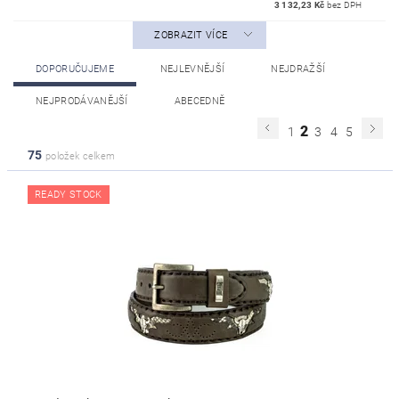
3 132,23 Kč
bez DPH
ZOBRAZIT VÍCE
DOPORUČUJEME
NEJLEVNĚJŠÍ
NEJDRAŽŠÍ
NEJPRODÁVANĚJŠÍ
ABECEDNĚ
2
1
3
4
5
75
položek celkem
READY STOCK