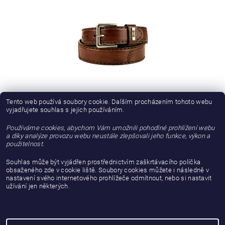
PÁNSKÝ OPASEK MAYURA M-925 COGNAC
Tento web používá soubory cookie. Dalším procházením tohoto webu
vyjadřujete souhlas s jejich používáním.
2 801,65 Kč bez DPH
Používáme cookies, abychom Vám umožnili pohodlné prohlížení webu
a díky analýze provozu webu neustále zlepšovali jeho funkce, výkon a
3 390 Kč
použitelnost.
Souhlas může být vyjádřen prostřednictvím zaškrtávacího políčka
DALŠÍ PRODUKTY
obsaženého zde v cookie liště. Soubory cookies můžete i následně v
nastavení svého internetového prohlížeče odmítnout, nebo si nastavit
2
užívání jen některých.
1
3
4
5