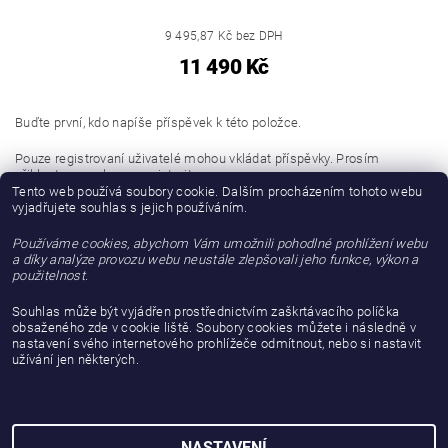
9 495,87 Kč bez DPH
11 490 Kč
Buďte první, kdo napíše příspěvek k této položce.
Pouze registrovaní uživatelé mohou vkládat příspěvky. Prosím
přihlaste se
nebo se
registrujte
.
Tento web používá soubory cookie. Dalším procházením tohoto webu
vyjadřujete souhlas s jejich používáním.
Buďte první, kdo napíše příspěvek k této položce.
Používáme cookies, abychom Vám umožnili pohodlné prohlížení webu
Přidat hodnocení
a díky analýze provozu webu neustále zlepšovali jeho funkce, výkon a
použitelnost.
Souhlas může být vyjádřen prostřednictvím zaškrtávacího políčka
obsaženého zde v cookie liště. Soubory cookies můžete i následně v
nastavení svého internetového prohlížeče odmítnout, nebo si nastavit
užívání jen některých.
NASTAVENÍ