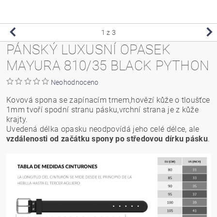
1
z 3
PÁNSKÝ LUXUSNÍ OPASEK
MAYURA 810/35 BLACK PYTHON
Neohodnoceno
Kovová spona se zapínacím trnem,hovězí kůže o tloušťce
1mm tvoří spodní stranu pásku,vrchní strana je z kůže
krajty.
Uvedená délka opasku neodpovídá jeho celé délce, ale
vzdálenosti od začátku spony po středovou dírku pásku
.