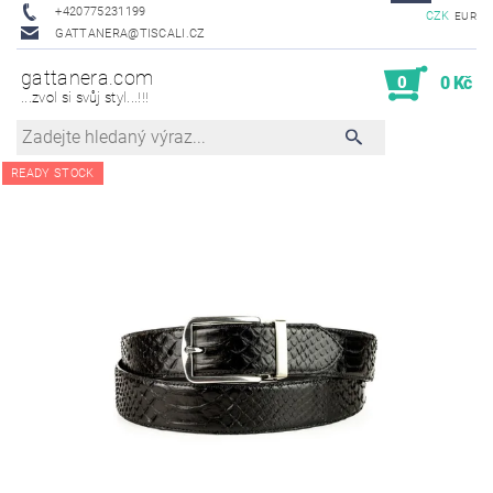
+420775231199
CZK
EUR
GATTANERA@TISCALI.CZ
gattanera.com
0
0 Kč
...zvol si svůj styl...!!!
READY STOCK