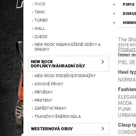
SNOB
POPIS
TANK
DISKU
TURBO
HODNO
WALL
ZUECO
The Sho
style a
NEW ROCK WEAR-KOŽENÉ ODĚVY A
Product
OPASKY
Inner m
NEW ROCK
PIEL D
DOPLŇKY/NÁHRADNÍ DÍLY
Heel ty
NEW ROCK PODEŠVE/PODRÁŽKY
NORMA
KOVOVÉ PRVKY
Fashion
PŘÍVĚSKY
ELEGA
PRSTENY
MODA
ZÁPĚSTNÍ PÁSKY
PUNK
URBAN
TKANIČKY/ŠNĚROVADLA
Clasp t
WESTERNOVÁ OBUV
CORDO