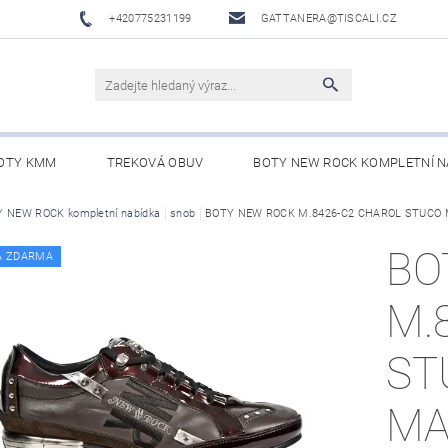
+420775231199
GATTANERA@TISCALI.CZ
OTY KMM
TREKOVÁ OBUV
BOTY NEW ROCK KOMPLETNÍ N
NOVÁ OBUV
 NEW ROCK kompletní nabídka
WESTERN BELTS /WESTERNOVÉ OPASKY/
snob
BOTY NEW ROCK M.8426-C2 CHAROL STUCO 
BO
BO
A ZDARMA
M.
ST
MA