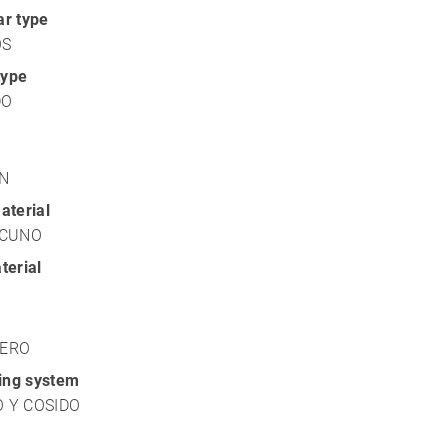
r type
OS
type
DO
N
aterial
ACUNO
terial
LERO
xing system
 Y COSIDO