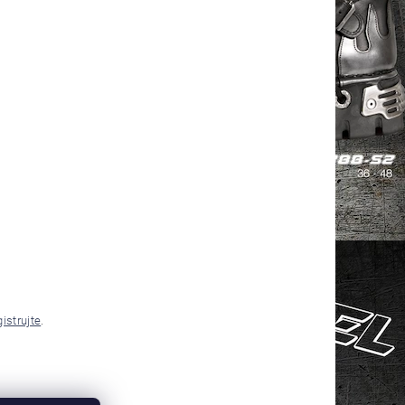
gistrujte
.