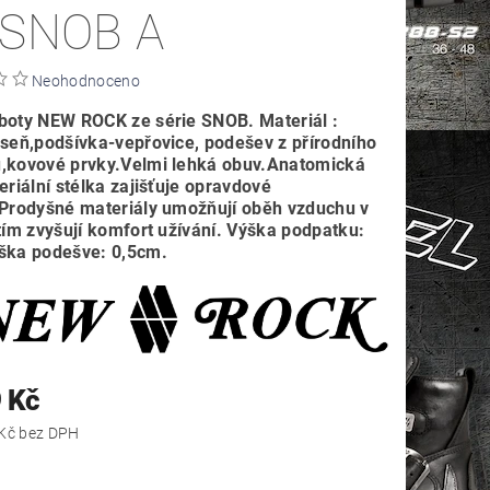
 SNOB A
Neohodnoceno
boty NEW ROCK ze série SNOB. Materiál :
useň,podšívka-vepřovice, podešev z přírodního
,kovové prvky.Velmi lehká obuv.Anatomická
eriální stélka zajišťuje opravdové
.Prodyšné materiály umožňují oběh vzduchu v
tím zvyšují komfort užívání. Výška podpatku:
ška podešve: 0,5cm.
 Kč
5 784,30 Kč bez DPH