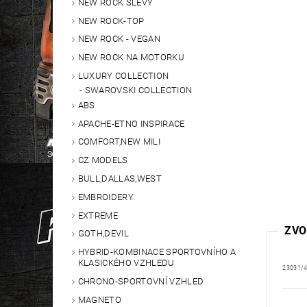
NEW ROCK SLEVY
NEW ROCK-TOP
NEW ROCK - VEGAN
NEW ROCK NA MOTORKU
LUXURY COLLECTION
SWAROVSKI COLLECTION
ABS
APACHE-ETNO INSPIRACE
COMFORT,NEW MILI
CZ MODELS
BULL,DALLAS,WEST
EMBROIDERY
EXTREME
ZVO
GOTH,DEVIL
HYBRID-KOMBINACE SPORTOVNÍHO A
KLASICKÉHO VZHLEDU
23031/
CHRONO-SPORTOVNÍ VZHLED
MAGNETO