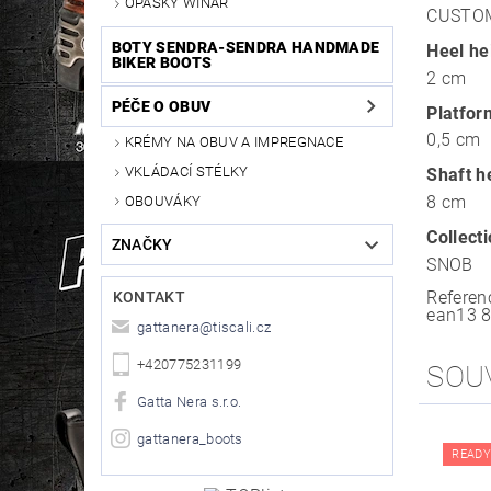
OPASKY WINAR
CUSTO
BOTY SENDRA-SENDRA HANDMADE
Heel he
BIKER BOOTS
2 cm
PÉČE O OBUV
Platfor
0,5 cm
KRÉMY NA OBUV A IMPREGNACE
VKLÁDACÍ STÉLKY
Shaft h
8 cm
OBOUVÁKY
Collect
ZNAČKY
SNOB
Referen
KONTAKT
ean13
gattanera
@
tiscali.cz
+420775231199
SOU
Gatta Nera s.r.o.
gattanera_boots
READY