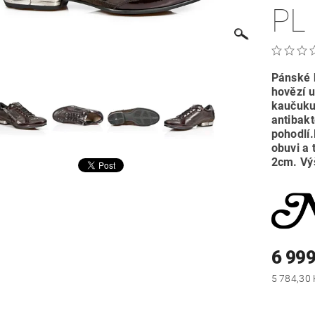
PL
Pánské 
hovězí 
kaučuku
antibakt
pohodlí
obuvi a 
2cm. Vý
6 999