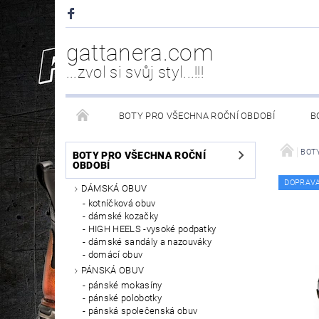
gattanera.com
...zvol si svůj styl...!!!
BOTY PRO VŠECHNA ROČNÍ OBDOBÍ
B
NEW ROCK DOPLŇKY/NÁHRADNÍ DÍLY
WESTER
BOTY
BOTY PRO VŠECHNA ROČNÍ
OBDOBÍ
DOPRAV
DÁMSKÁ OBUV
PÉČE O OBUV
kotníčková obuv
dámské kozačky
HIGH HEELS -vysoké podpatky
dámské sandály a nazouváky
domácí obuv
PÁNSKÁ OBUV
pánské mokasíny
pánské polobotky
pánská společenská obuv