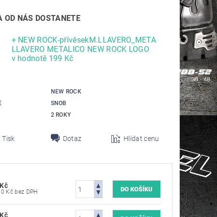
 OD NÁS DOSTANETE
+ NEW ROCK-přívěsekM.LLAVERO_META
LLAVERO METALICO NEW ROCK LOGO
v hodnotě 199 Kč
NEW ROCK
E
SNOB
2 ROKY
Tisk
Dotaz
Hlídat cenu
 Kč
5 784,30 Kč bez DPH
 Kč