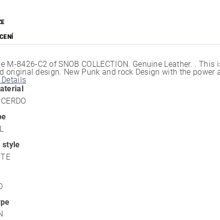
ZE
CENÍ
e M-8426-C2 of SNOB COLLECTION. Genuine Leather. . This is 
nd original design. New Punk and rock Design with the power a
 Details
aterial
E CERDO
pe
L
 style
NTE
O
ype
N