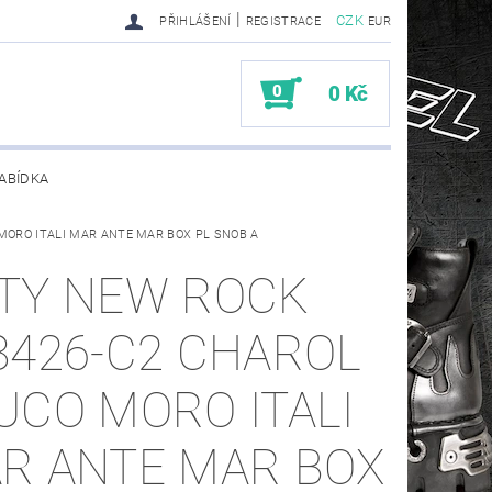
|
CZK
PŘIHLÁŠENÍ
REGISTRACE
EUR
0
0 Kč
ABÍDKA
MORO ITALI MAR ANTE MAR BOX PL SNOB A
TY SENDRA-SENDRA HANDMADE BIKER BOOTS
TY NEW ROCK
8426-C2 CHAROL
UCO MORO ITALI
R ANTE MAR BOX