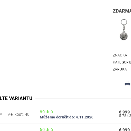
ZDARMA
ZNAČKA
KATEGORI
ZÁRUKA
LTE VARIANTU
60 dnů
6 999
Velikost: 40
40
Můžeme doručit do:
4.11.2026
60 dnů
6 999