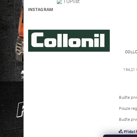
INSTAGRAM
COLLO
194,21 
Buďte prvn
Pouze reg
Buďte prvn
Přidat