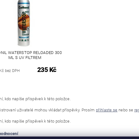
NIL WATERSTOP RELOADED 300
ML S UV FILTREM
235 Kč
Kč bez DPH
í, kdo napíše příspěvek k této položce.
istrovaní uživatelé mohou vkládat příspěvky. Prosím
přihlaste se
nebo se
re
í, kdo napíše příspěvek k této položce.
 hodnocení