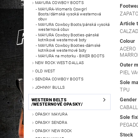
MAYURA COWBOY BOOTS
Footwea
MAYURA-Women's Cowgirl
ZAPAT
Boots/dámská vysoká westernová
obuv
Article 
MAYURA Cowboy Boots/pánská vysoká
westernová obuv
CALZA
MAYURA Cowboy Booties-pánské
kotníkové westernové boty
Colour
MAYURA Cowboy Booties-dámské
ACERO
kotníkové westernové boty
MARRO
MAYURA na motorku - BIKER BOOTS
NEW ROCK WEST-DALLAS
Outer m
OLD WEST
PIEL V
SENDRA COWBOY BOOTS
Sole ma
JOHNNY BULLS
TPU
Gender
WESTERN BELTS
/WESTERNOVÉ OPASKY/
CABAL
OPASKY MAYURA
Sole fi
OPASKY SENDRA
PEGADO
OPASKY NEW ROCK
Stock