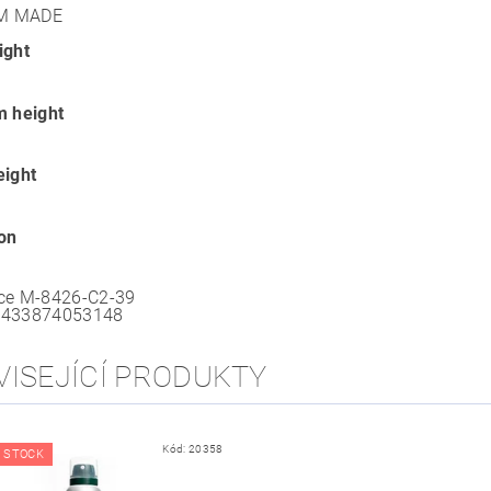
M MADE
ight
m height
eight
ion
ce
M-8426-C2-39
8433874053148
VISEJÍCÍ PRODUKTY
Kód:
20358
 STOCK