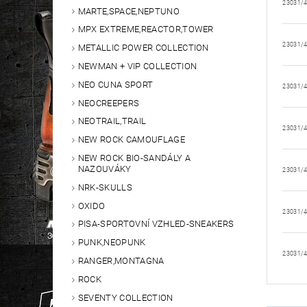
23031/
MARTE,SPACE,NEPTUNO
MPX EXTREME,REACTOR,TOWER
23031/
METALLIC POWER COLLECTION
NEWMAN + VIP COLLECTION
NEO CUNA SPORT
23031/
NEOCREEPERS
NEOTRAIL,TRAIL
23031/
NEW ROCK CAMOUFLAGE
NEW ROCK BIO-SANDÁLY A
NAZOUVÁKY
23031/
NRK-SKULLS
OXIDO
23031/
PISA-SPORTOVNÍ VZHLED-SNEAKERS
PUNK,NEOPUNK
23031/
RANGER,MONTAGNA
ROCK
SEVENTY COLLECTION