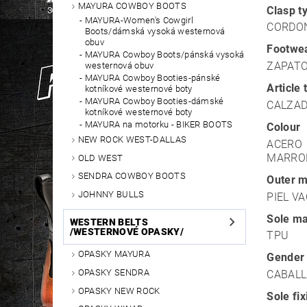
MAYURA COWBOY BOOTS
Clasp t
MAYURA-Women's Cowgirl
CORDO
Boots/dámská vysoká westernová
obuv
Footwea
MAYURA Cowboy Boots/pánská vysoká
ZAPAT
westernová obuv
MAYURA Cowboy Booties-pánské
Article 
kotníkové westernové boty
MAYURA Cowboy Booties-dámské
CALZA
kotníkové westernové boty
MAYURA na motorku - BIKER BOOTS
Colour
NEW ROCK WEST-DALLAS
ACERO
MARRO
OLD WEST
SENDRA COWBOY BOOTS
Outer m
JOHNNY BULLS
PIEL V
Sole ma
WESTERN BELTS
/WESTERNOVÉ OPASKY/
TPU
OPASKY MAYURA
Gender
OPASKY SENDRA
CABAL
OPASKY NEW ROCK
Sole fi