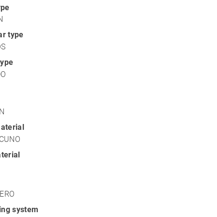
ype
N
r type
OS
type
DO
N
aterial
ACUNO
terial
LERO
xing system