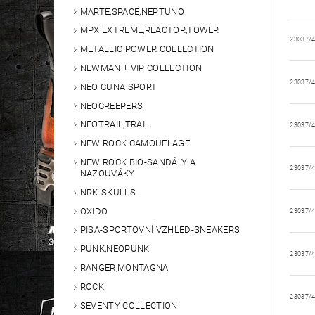
MARTE,SPACE,NEPTUNO
MPX EXTREME,REACTOR,TOWER
23037/
METALLIC POWER COLLECTION
NEWMAN + VIP COLLECTION
23037/
NEO CUNA SPORT
NEOCREEPERS
NEOTRAIL,TRAIL
23037/
NEW ROCK CAMOUFLAGE
NEW ROCK BIO-SANDÁLY A
23037/
NAZOUVÁKY
NRK-SKULLS
OXIDO
23037/
PISA-SPORTOVNÍ VZHLED-SNEAKERS
PUNK,NEOPUNK
23037/
RANGER,MONTAGNA
ROCK
23037/
SEVENTY COLLECTION