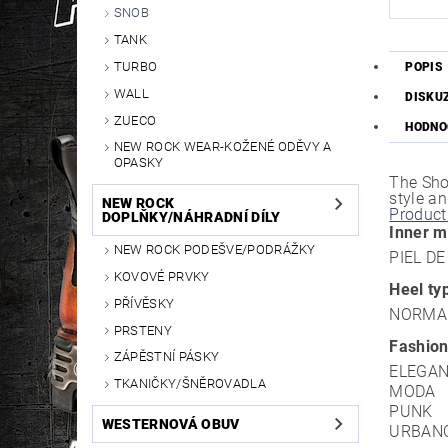
SNOB
TANK
TURBO
POPIS
WALL
DISKU
ZUECO
HODNO
NEW ROCK WEAR-KOŽENÉ ODĚVY A
OPASKY
The Sho
style a
NEW ROCK
Product
DOPLŇKY/NÁHRADNÍ DÍLY
Inner m
NEW ROCK PODEŠVE/PODRÁŽKY
PIEL D
KOVOVÉ PRVKY
Heel ty
PŘÍVĚSKY
NORMA
PRSTENY
Fashion
ZÁPĚSTNÍ PÁSKY
ELEGA
TKANIČKY/ŠNĚROVADLA
MODA
PUNK
WESTERNOVÁ OBUV
URBAN