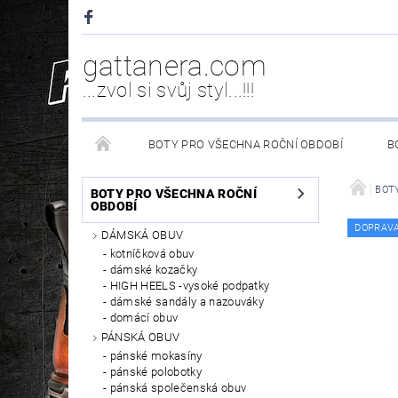
gattanera.com
...zvol si svůj styl...!!!
BOTY PRO VŠECHNA ROČNÍ OBDOBÍ
B
NEW ROCK DOPLŇKY/NÁHRADNÍ DÍLY
WESTER
BOTY
BOTY PRO VŠECHNA ROČNÍ
OBDOBÍ
DOPRAV
DÁMSKÁ OBUV
PÉČE O OBUV
kotníčková obuv
dámské kozačky
HIGH HEELS -vysoké podpatky
dámské sandály a nazouváky
domácí obuv
PÁNSKÁ OBUV
pánské mokasíny
pánské polobotky
pánská společenská obuv