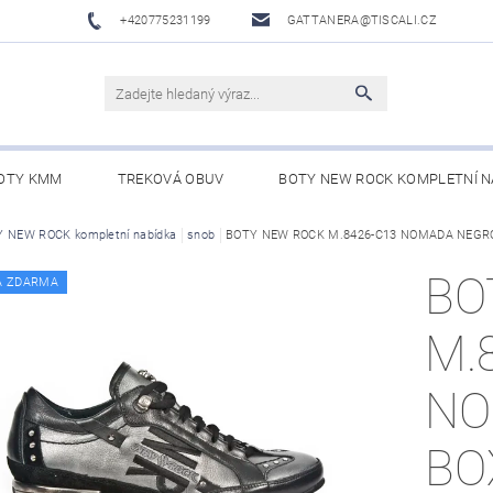
+420775231199
GATTANERA@TISCALI.CZ
OTY KMM
TREKOVÁ OBUV
BOTY NEW ROCK KOMPLETNÍ N
NOVÁ OBUV
 NEW ROCK kompletní nabídka
WESTERN BELTS /WESTERNOVÉ OPASKY/
snob
BOTY NEW ROCK M.8426-C13 NOMADA NEGRO
BO
BO
A ZDARMA
M.
NO
BO