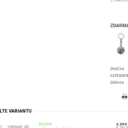
ZDARMA
ZNAČKA
KATEGORI
ZÁRUKA
LTE VARIANTU
60 dnů
6 999
Velikost: 40
40