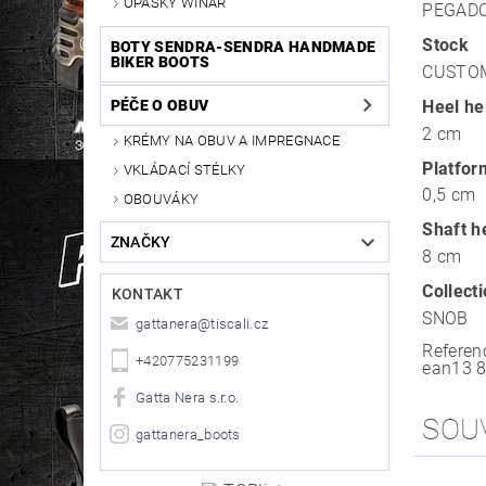
OPASKY WINAR
PEGADO
Stock
BOTY SENDRA-SENDRA HANDMADE
BIKER BOOTS
CUSTO
Heel he
PÉČE O OBUV
2 cm
KRÉMY NA OBUV A IMPREGNACE
Platfor
VKLÁDACÍ STÉLKY
0,5 cm
OBOUVÁKY
Shaft h
ZNAČKY
8 cm
Collect
KONTAKT
SNOB
gattanera
@
tiscali.cz
Referen
+420775231199
ean13
Gatta Nera s.r.o.
SOU
gattanera_boots