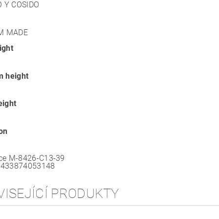
 Y COSIDO
M MADE
ight
m height
eight
ion
ce
M-8426-C13-39
8433874053148
VISEJÍCÍ PRODUKTY