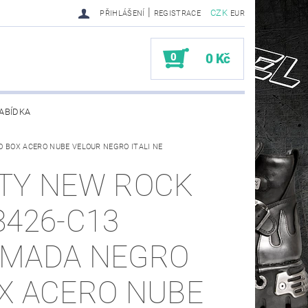
|
CZK
PŘIHLÁŠENÍ
REGISTRACE
EUR
0
0 Kč
ABÍDKA
 BOX ACERO NUBE VELOUR NEGRO ITALI NE
TY SENDRA-SENDRA HANDMADE BIKER BOOTS
TY NEW ROCK
8426-C13
MADA NEGRO
X ACERO NUBE