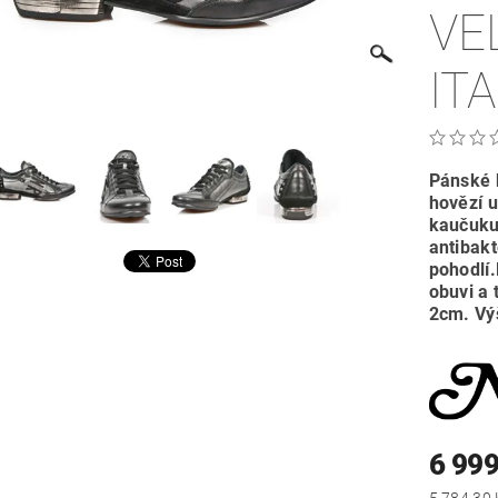
VE
ITA
Pánské 
hovězí 
kaučuku
antibakt
pohodlí
obuvi a 
2cm. Vý
6 999