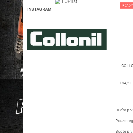
READY
INSTAGRAM
COLLO
194,21 
Buďte prvn
Pouze reg
Buďte prvn