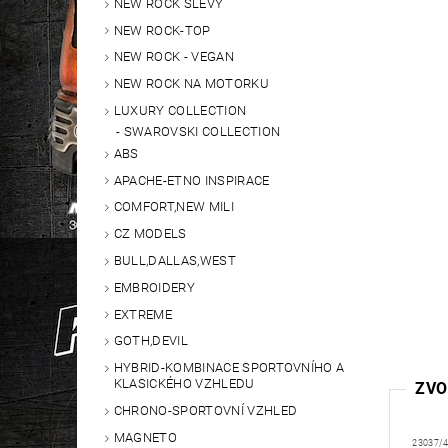
NEW ROCK SLEVY
NEW ROCK-TOP
NEW ROCK - VEGAN
NEW ROCK NA MOTORKU
LUXURY COLLECTION
SWAROVSKI COLLECTION
ABS
APACHE-ETNO INSPIRACE
COMFORT,NEW MILI
CZ MODELS
BULL,DALLAS,WEST
EMBROIDERY
EXTREME
GOTH,DEVIL
HYBRID-KOMBINACE SPORTOVNÍHO A
KLASICKÉHO VZHLEDU
ZVO
CHRONO-SPORTOVNÍ VZHLED
MAGNETO
23037/