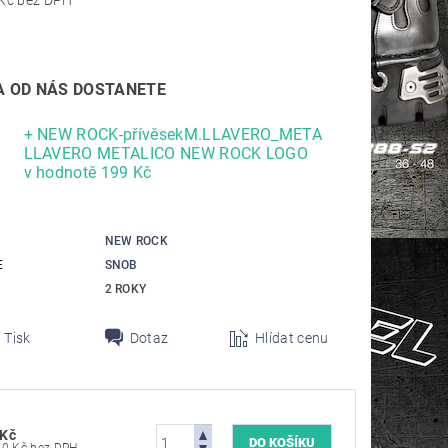
5 784,30 Kč bez DPH
 OD NÁS DOSTANETE
+ NEW ROCK-přívěsekM.LLAVERO_META
LLAVERO METALICO NEW ROCK LOGO
v hodnotě 199 Kč
NEW ROCK
E
SNOB
2 ROKY
Tisk
Dotaz
Hlídat cenu
 Kč