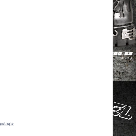
gistrujte
.