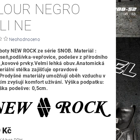
LOUR NEGRO
LI NE
Neohodnoceno
boty NEW ROCK ze série SNOB. Materiál :
useň,podšívka-vepřovice, podešev z přírodního
,kovové prvky.Velmi lehká obuv.Anatomická
eriální stélka zajišťuje opravdové
.Prodyšné materiály umožňují oběh vzduchu v
tím zvyšují komfort užívání. Výška podpatku:
ška podešve: 0,5cm.
 Kč