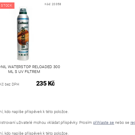
Kód:
20358
 STOCK
NIL WATERSTOP RELOADED 300
ML S UV FILTREM
235 Kč
Kč bez DPH
í, kdo napíše příspěvek k této položce.
istrovaní uživatelé mohou vkládat příspěvky. Prosím
přihlaste se
nebo se
re
í, kdo napíše příspěvek k této položce.