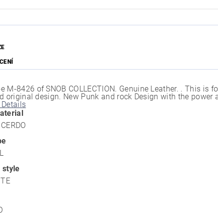
ZE
CENÍ
e M-8426 of SNOB COLLECTION. Genuine Leather. . This is for 
nd original design. New Punk and rock Design with the power a
 Details
aterial
E CERDO
pe
L
 style
NTE
O