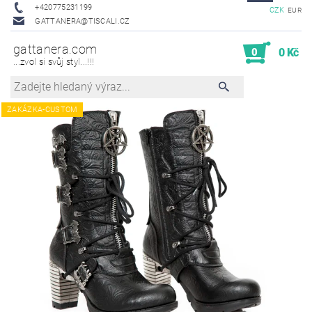
+420775231199
CZK
EUR
GATTANERA@TISCALI.CZ
gattanera.com
0
0 Kč
...zvol si svůj styl...!!!
ZAKÁZKA-CUSTOM