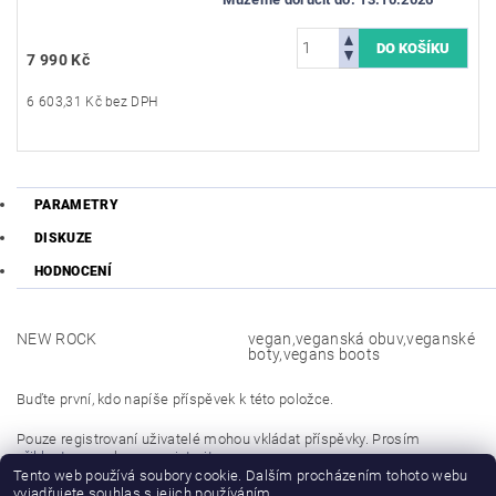
7 990 Kč
6 603,31 Kč bez DPH
PARAMETRY
DISKUZE
HODNOCENÍ
NEW ROCK
vegan,veganská obuv,veganské
boty,vegans boots
Buďte první, kdo napíše příspěvek k této položce.
Pouze registrovaní uživatelé mohou vkládat příspěvky. Prosím
přihlaste se
nebo se
registrujte
.
Tento web používá soubory cookie. Dalším procházením tohoto webu
vyjadřujete souhlas s jejich používáním.