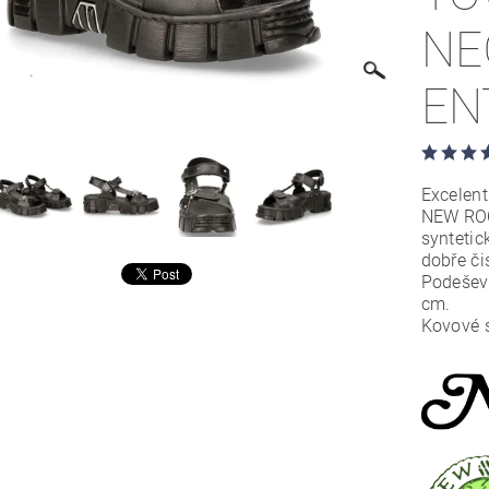
NE
EN
Excelent
NEW ROC
syntetic
dobře či
Podešev
cm.
Kovové 