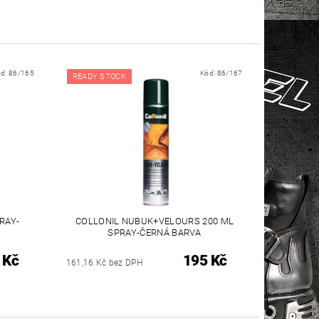
ód:
86/165
Kód:
86/167
READY STOCK
RAY-
COLLONIL NUBUK+VELOURS 200 ML
SPRAY-ČERNÁ BARVA
 Kč
195 Kč
161,16 Kč bez DPH