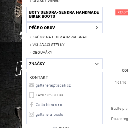
OPASKY WINAR
BOTY SENDRA-SENDRA HANDMADE
READY
BIKER BOOTS
PÉČE O OBUV
KRÉMY NA OBUV A IMPREGNACE
VKLÁDACÍ STÉLKY
OBOUVÁKY
ZNAČKY
CO
KONTAKT
161,16 
gattanera
@
tiscali.cz
+420775231199
Gatta Nera s.r.o.
Buďte prvn
gattanera_boots
Pouze reg