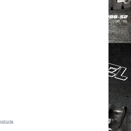
gistrujte
.