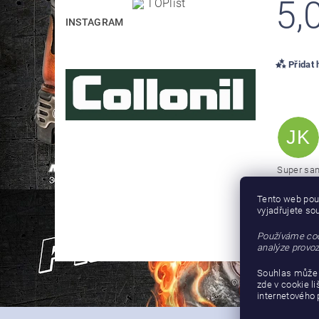
5,
INSTAGRAM
Přidat
JK
Super san
Tento web pou
vyjadřujete so
Používáme coo
analýze provoz
Souhlas může 
zde v cookie l
internetového 