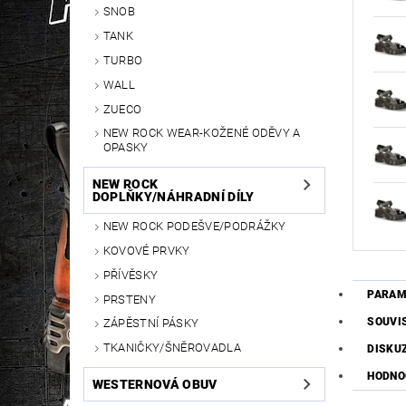
SNOB
TANK
TURBO
WALL
ZUECO
NEW ROCK WEAR-KOŽENÉ ODĚVY A
OPASKY
NEW ROCK
DOPLŇKY/NÁHRADNÍ DÍLY
NEW ROCK PODEŠVE/PODRÁŽKY
KOVOVÉ PRVKY
PŘÍVĚSKY
PARAM
PRSTENY
SOUVI
ZÁPĚSTNÍ PÁSKY
TKANIČKY/ŠNĚROVADLA
DISKU
HODNOC
WESTERNOVÁ OBUV