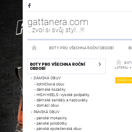
gattanera.com
...zvol si svůj styl...!!!
BOTY PRO VŠECHNA ROČNÍ OBDOBÍ
B
NEW ROCK DOPLŇKY/NÁHRADNÍ DÍLY
WESTER
BOTY
BOTY PRO VŠECHNA ROČNÍ
LATERAL +
OBDOBÍ
DÁMSKÁ OBUV
PÉČE O OBUV
ZAKÁZK
kotníčková obuv
dámské kozačky
HIGH HEELS -vysoké podpatky
dámské sandály a nazouváky
domácí obuv
PÁNSKÁ OBUV
pánské mokasíny
pánské polobotky
pánská společenská obuv