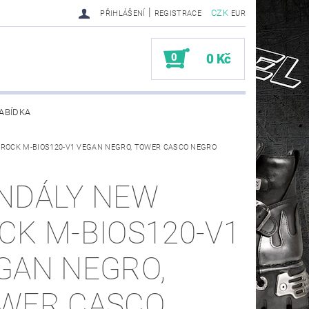
|
CZK
PŘIHLÁŠENÍ
REGISTRACE
EUR
0
0 Kč
ABÍDKA
ROCK M-BIOS120-V1 VEGAN NEGRO, TOWER CASCO NEGRO
TY SENDRA-SENDRA HANDMADE BIKER BOOTS
NDÁLY NEW
CK M-BIOS120-V1
GAN NEGRO,
WER CASCO