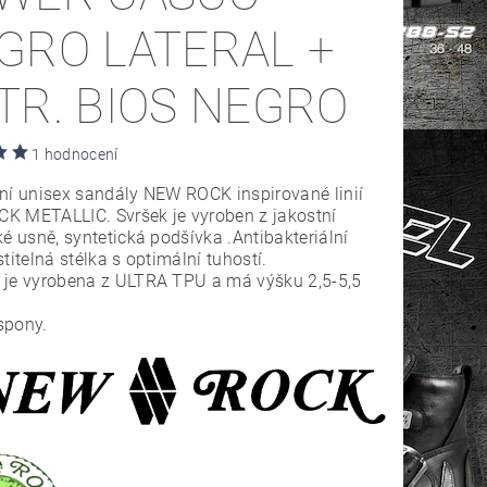
GRO LATERAL +
TR. BIOS NEGRO
1 hodnocení
ní unisex sandály NEW ROCK inspirované linií
K METALLIC. Svršek je vyroben z jakostní
ké usně, syntetická podšívka .Antibakteriální
stitelná stélka s optimální tuhostí.
 je vyrobena z ULTRA TPU a má výšku 2,5-5,5
spony.