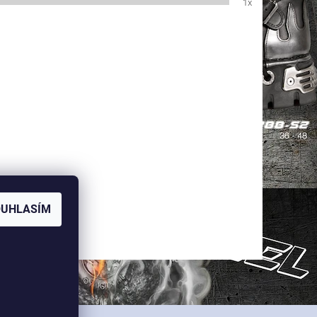
1x
OUHLASÍM