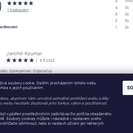
0
5
4
0x
1 hodnocení
3
0x
2
0x
 hodnocení
1
0x
Jaromír Koumar
|
6.5.2022
dály. Spokojenost. Doporučuji.
žívá soubory cookie. Dalším procházením tohoto webu
S
uhlas s jejich používáním.
kies, abychom Vám umožnili pohodlné prohlížení webu a díky
u webu neustále zlepšovali jeho funkce, výkon a použitelnost.
být vyjádřen prostřednictvím zaškrtávacího políčka obsaženého
iště. Soubory cookies můžete i následně v nastavení svého
prohlížeče odmítnout, nebo si nastavit užívání jen některých.