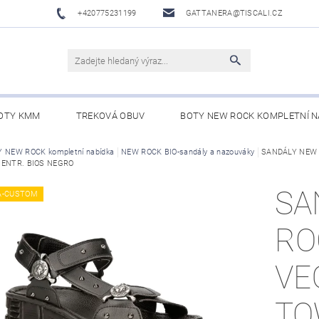
+420775231199
GATTANERA@TISCALI.CZ
OTY KMM
TREKOVÁ OBUV
BOTY NEW ROCK KOMPLETNÍ N
NOVÁ OBUV
 NEW ROCK kompletní nabídka
WESTERN BELTS /WESTERNOVÉ OPASKY/
NEW ROCK BIO-sandály a nazouváky
SANDÁLY NEW 
BO
 ENTR. BIOS NEGRO
SA
A-CUSTOM
RO
VE
TO