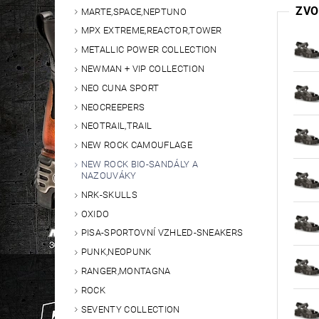
ZVO
MARTE,SPACE,NEPTUNO
MPX EXTREME,REACTOR,TOWER
METALLIC POWER COLLECTION
NEWMAN + VIP COLLECTION
NEO CUNA SPORT
NEOCREEPERS
NEOTRAIL,TRAIL
NEW ROCK CAMOUFLAGE
NEW ROCK BIO-SANDÁLY A
NAZOUVÁKY
NRK-SKULLS
OXIDO
PISA-SPORTOVNÍ VZHLED-SNEAKERS
PUNK,NEOPUNK
RANGER,MONTAGNA
ROCK
SEVENTY COLLECTION