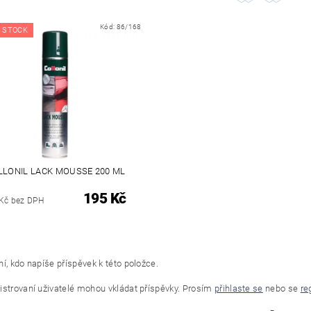
Kód:
86/168
 STOCK
LLONIL LACK MOUSSE 200 ML
195 Kč
Kč bez DPH
í, kdo napíše příspěvek k této položce.
istrovaní uživatelé mohou vkládat příspěvky. Prosím
přihlaste se
nebo se
re