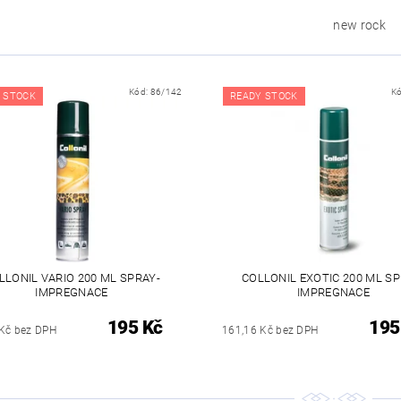
new rock
Kód:
86/142
K
 STOCK
READY STOCK
LLONIL VARIO 200 ML SPRAY-
COLLONIL EXOTIC 200 ML SP
IMPREGNACE
IMPREGNACE
195 Kč
195
Kč bez DPH
161,16 Kč bez DPH