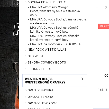
MAYURA COWBOY BOOTS
sandály
MAYURA-Women's Cowgirl
Boots/dámská vysoká westernová
obuv
MAYURA Cowboy Boots/pánská vysoká
westernová obuv
READY
MAYURA Cowboy Booties-pánské
kotníkové westernové boty
MAYURA Cowboy Booties-dámské
kotníkové westernové boty
MAYURA na motorku - BIKER BOOTS
NEW ROCK WEST-DALLAS
OLD WEST
SENDRA COWBOY BOOTS
JOHNNY BULLS
CO
WESTERN BELTS
/WESTERNOVÉ OPASKY/
161,16 
OPASKY MAYURA
OPASKY SENDRA
OPASKY NEW ROCK