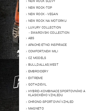
NEW ROCK SLEVY
NEW ROCK-TOP
NEW ROCK - VEGAN
NEW ROCK NA MOTORKU
LUXURY COLLECTION
SWAROVSKI COLLECTION
ABS
APACHE-ETNO INSPIRACE
COMFORT,NEW MILI
CZ MODELS
BULL,DALLAS,WEST
EMBROIDERY
EXTREME
GOTH,DEVIL
HYBRID-KOMBINACE SPORTOVNÍHO A
KLASICKÉHO VZHLEDU
CHRONO-SPORTOVNÍ VZHLED
MAGNETO