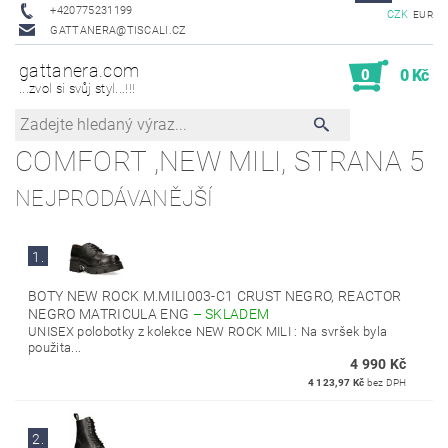
+420775231199
CZK
EUR
GATTANERA@TISCALI.CZ
gattanera.com
0
0 Kč
...zvol si svůj styl...!!!
COMFORT ,NEW MILI
, STRANA 5
NEJPRODÁVANĚJŠÍ
1.
BOTY NEW ROCK M.MILI003-C1 CRUST NEGRO, REACTOR
NEGRO MATRICULA ENG
–
SKLADEM
UNISEX polobotky z kolekce NEW ROCK MILI : Na svršek byla
použita...
4 990 Kč
4 123,97 Kč
bez DPH
2.