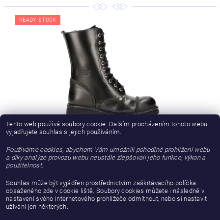
READY STOCK
Tento web používá soubory cookie. Dalším procházením tohoto webu
vyjadřujete souhlas s jejich používáním.
BOTY NEW ROCK M.NEWMILI10-S1 TIMBER NEGRO PLANING
NEGRO SIN
Používáme cookies, abychom Vám umožnili pohodlné prohlížení webu
a díky analýze provozu webu neustále zlepšovali jeho funkce, výkon a
použitelnost.
od 4 289,26 Kč bez DPH
5 190 Kč
od
Souhlas může být vyjádřen prostřednictvím zaškrtávacího políčka
obsaženého zde v cookie liště. Soubory cookies můžete i následně v
nastavení svého internetového prohlížeče odmítnout, nebo si nastavit
...
5
užívání jen některých.
1
3
4