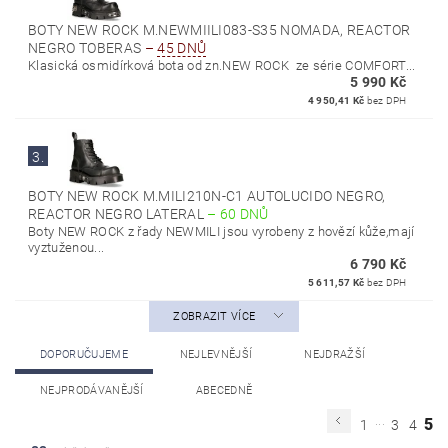
BOTY NEW ROCK M.NEWMIILI083-S35 NOMADA, REACTOR
NEGRO TOBERAS
–
45 DNŮ
Klasická osmidírková bota od zn.NEW ROCK ze série COMFORT...
5 990 Kč
4 950,41 Kč
bez DPH
3.
BOTY NEW ROCK M.MILI210N-C1 AUTOLUCIDO NEGRO,
REACTOR NEGRO LATERAL
–
60 DNŮ
Boty NEW ROCK z řady NEWMILI jsou vyrobeny z hovězí kůže,mají
vyztuženou...
6 790 Kč
5 611,57 Kč
bez DPH
ZOBRAZIT VÍCE
DOPORUČUJEME
NEJLEVNĚJŠÍ
NEJDRAŽŠÍ
NEJPRODÁVANĚJŠÍ
ABECEDNĚ
...
5
1
3
4