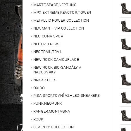
MARTE,SPACE,NEPTUNO
MPX EXTREME,REACTOR,TOWER
METALLIC POWER COLLECTION
NEWMAN + VIP COLLECTION
NEO CUNA SPORT
NEOCREEPERS
NEOTRAIL,TRAIL
NEW ROCK CAMOUFLAGE
NEW ROCK BIO-SANDÁLY A
NAZOUVÁKY
NRK-SKULLS
OXIDO
PISA-SPORTOVNÍ VZHLED-SNEAKERS
PUNK,NEOPUNK
RANGER,MONTAGNA
ROCK
SEVENTY COLLECTION