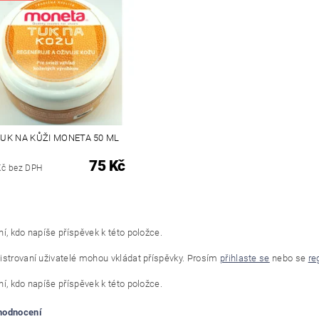
UK NA KŮŽI MONETA 50 ML
75 Kč
Kč bez DPH
í, kdo napíše příspěvek k této položce.
istrovaní uživatelé mohou vkládat příspěvky. Prosím
přihlaste se
nebo se
re
í, kdo napíše příspěvek k této položce.
 hodnocení