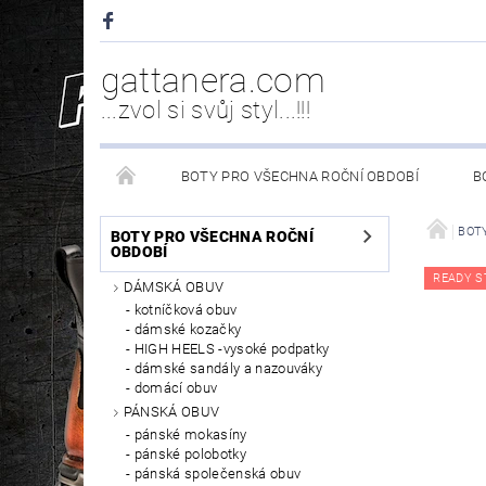
gattanera.com
...zvol si svůj styl...!!!
BOTY PRO VŠECHNA ROČNÍ OBDOBÍ
B
NEW ROCK DOPLŇKY/NÁHRADNÍ DÍLY
WESTER
BOTY
BOTY PRO VŠECHNA ROČNÍ
OBDOBÍ
READY S
DÁMSKÁ OBUV
PÉČE O OBUV
kotníčková obuv
dámské kozačky
HIGH HEELS -vysoké podpatky
dámské sandály a nazouváky
domácí obuv
PÁNSKÁ OBUV
pánské mokasíny
pánské polobotky
pánská společenská obuv