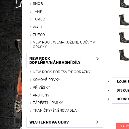
SNOB
TANK
TURBO
WALL
ZUECO
NEW ROCK WEAR-KOŽENÉ ODĚVY A
OPASKY
NEW ROCK
DOPLŇKY/NÁHRADNÍ DÍLY
NEW ROCK PODEŠVE/PODRÁŽKY
KOVOVÉ PRVKY
SOUVI
PŘÍVĚSKY
DISKU
PRSTENY
HODNO
ZÁPĚSTNÍ PÁSKY
TKANIČKY/ŠNĚROVADLA
WESTERNOVÁ OBUV
READY