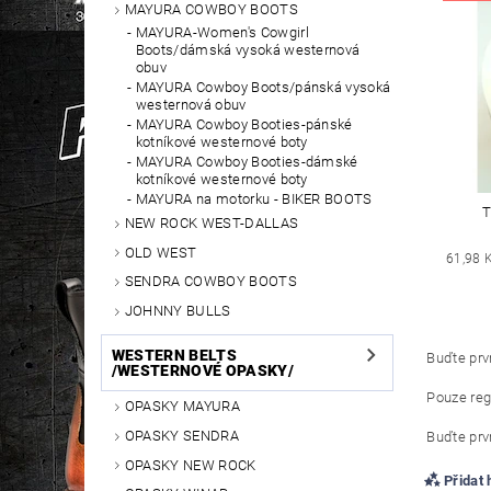
MAYURA COWBOY BOOTS
MAYURA-Women's Cowgirl
Boots/dámská vysoká westernová
obuv
MAYURA Cowboy Boots/pánská vysoká
westernová obuv
MAYURA Cowboy Booties-pánské
kotníkové westernové boty
MAYURA Cowboy Booties-dámské
kotníkové westernové boty
MAYURA na motorku - BIKER BOOTS
T
NEW ROCK WEST-DALLAS
OLD WEST
61,98 
SENDRA COWBOY BOOTS
JOHNNY BULLS
WESTERN BELTS
Buďte prvn
/WESTERNOVÉ OPASKY/
Pouze reg
OPASKY MAYURA
OPASKY SENDRA
Buďte prvn
OPASKY NEW ROCK
Přidat