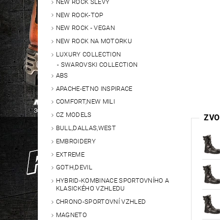
NEW ROCK SLEVY
NEW ROCK-TOP
NEW ROCK - VEGAN
NEW ROCK NA MOTORKU
LUXURY COLLECTION
SWAROVSKI COLLECTION
ABS
APACHE-ETNO INSPIRACE
COMFORT,NEW MILI
CZ MODELS
ZVO
BULL,DALLAS,WEST
EMBROIDERY
EXTREME
GOTH,DEVIL
HYBRID-KOMBINACE SPORTOVNÍHO A
KLASICKÉHO VZHLEDU
CHRONO-SPORTOVNÍ VZHLED
MAGNETO