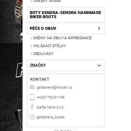
OPASKY WINAR
BOTY SENDRA-SENDRA HANDMADE
BIKER BOOTS
PÉČE O OBUV
KRÉMY NA OBUV A IMPREGNACE
VKLÁDACÍ STÉLKY
OBOUVÁKY
ZNAČKY
KONTAKT
gattanera
@
tiscali.cz
+420775231199
Gatta Nera s.r.o.
gattanera_boots