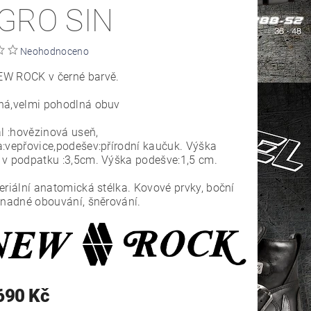
GRO SIN
Neohodnoceno
W ROCK v černé barvě.
ná,velmi pohodlná obuv
ál :hovězinová useň,
:vepřovice,podešev:přírodní kaučuk. Výška
 v podpatku :3,5cm. Výška podešve:1,5 cm.
eriální anatomická stélka. Kovové prvky, boční
snadné obouvání, šněrování.
690 Kč