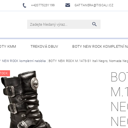
+420775231199
GATTANERA@TISCALI.CZ
OTY KMM
TREKOVÁ OBUV
BOTY NEW ROCK KOMPLETNÍ N
NOVÁ OBUV
 NEW ROCK kompletní nabídka
WESTERN BELTS /WESTERNOVÉ OPASKY/
BOTY NEW ROCK M.1473-S1 Itali Negro, Nomada Negr
BO
BO
TOCK
M.
NE
NE