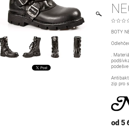
NE
BOTY NE
Odlehče
. Materi
podšívka
podešve
Antibakt
zip pro 
od 5 