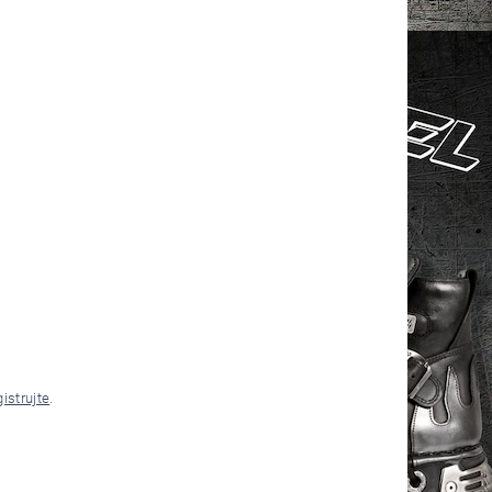
gistrujte
.