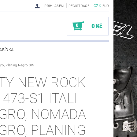
|
CZK
PŘIHLÁŠENÍ
REGISTRACE
EUR
0
0 Kč
ABÍDKA
o, Planing Negro SIN
TY SENDRA-SENDRA HANDMADE BIKER BOOTS
TY NEW ROCK
1473-S1 ITALI
GRO, NOMADA
GRO, PLANING