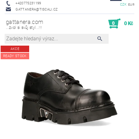
+420775231199
CZK
EUR
GATTANERA@TISCALI.CZ
gattanera.com
0
0 Kč
...zvol si svůj styl...!!!
AKCE
READY STOCK