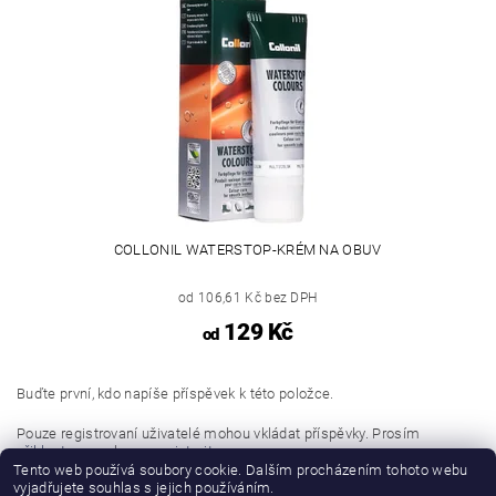
COLLONIL WATERSTOP-KRÉM NA OBUV
od 106,61 Kč bez DPH
129 Kč
od
Buďte první, kdo napíše příspěvek k této položce.
Pouze registrovaní uživatelé mohou vkládat příspěvky. Prosím
přihlaste se
nebo se
registrujte
.
Tento web používá soubory cookie. Dalším procházením tohoto webu
vyjadřujete souhlas s jejich používáním.
Buďte první, kdo napíše příspěvek k této položce.