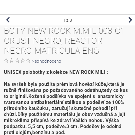
1
z 8
BOTY NEW ROCK M.MILI003-C1
CRUST NEGRO, REACTOR
NEGRO MATRICULA ENG
Neohodnoceno
UNISEX polobotky z kolekce NEW ROCK MILI :
Na svršek byla použita prémiová hovězí kůže,která je
ručně finišována po požadovaného odstínu,tedy co kus
to originál.Kožená podšívka ve spojení s anatomicky
tvarovanou antibakteriální stélkou a podešví ze 100%
přírodního kaučuku , zaručují skutečné pohodlí při
chůzi.Díky použitému materiálu je obuv vzdušná a její
mikroklima přispívá ke zdraví Vašich nohou. Výška
podpatku: 5,5 cm, podešve:3 cm. Podešev je odolná
proti olejům,benzínu a pod.