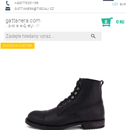
+420775231199
CZK
EUR
GATTANERA@TISCALI.CZ
gattanera.com
0
0 Kč
...zvol si svůj styl...!!!
ZAKÁZKA-CUSTOM