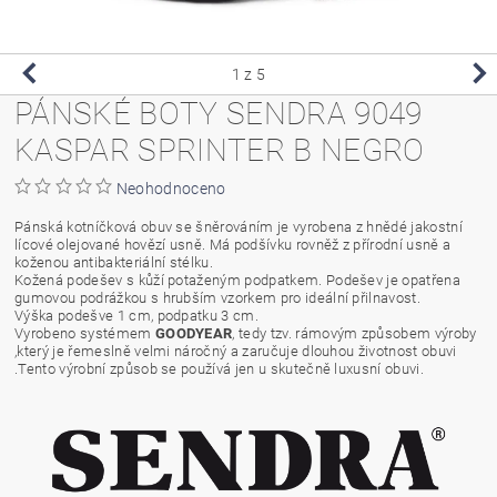
1
z 5
PÁNSKÉ BOTY SENDRA 9049
KASPAR SPRINTER B NEGRO
Neohodnoceno
Pánská kotníčková obuv se šněrováním je vyrobena z hnědé jakostní
lícové olejované hovězí usně. Má podšívku rovněž z přírodní usně a
koženou antibakteriální stélku.
Kožená podešev s kůží potaženým podpatkem. Podešev je opatřena
gumovou podrážkou s hrubším vzorkem pro ideální přilnavost.
Výška podešve 1 cm, podpatku 3 cm.
Vyrobeno systémem
GOODYEAR
, tedy tzv. rámovým způsobem výroby
,který je řemeslně velmi náročný a zaručuje dlouhou životnost obuvi
.Tento výrobní způsob se používá jen u skutečně luxusní obuvi.