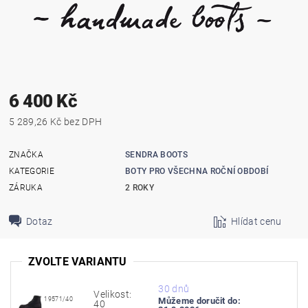
6 400 Kč
5 289,26 Kč bez DPH
ZNAČKA
SENDRA BOOTS
KATEGORIE
BOTY PRO VŠECHNA ROČNÍ OBDOBÍ
ZÁRUKA
2 ROKY
Dotaz
Hlídat cenu
ZVOLTE VARIANTU
30 dnů
Velikost:
19571/40
Můžeme doručit do:
40