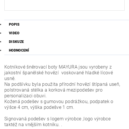
POPIS
VIDEO
DISKUZE
HODNOCENÍ
Kotníkové šněrovací boty MAYURA jsou vyrobeny z
jakostní španělské hovězí voskované hladké lícové
usně.
Na podšívku byla použita přírodní hovězí štípaná useň,
polstrovaná stélka a korková mezipodešev pro
personalizaci obuvi.
Kožená podešev s gumovou podrážkou, podpatek o
výšce 4 cm, výška podešve 1 cm.
Signovaná podešev s logem výrobce ,logo výrobce
taktéž na vnějším kotníku. .