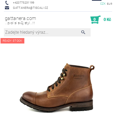
+420775231199
CZK
EUR
GATTANERA@TISCALI.CZ
gattanera.com
0
0 Kč
...zvol si svůj styl...!!!
READY STOCK