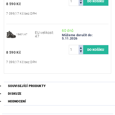
8 590 Kč
7 099,17 Kč bez DPH
60 dnů
EU velikost:
18401/47
Můžeme doručit do:
47
5.11.2026
8 590 Kč
7 099,17 Kč bez DPH
SOUVISEJÍCÍ PRODUKTY
DISKUZE
HODNOCENÍ