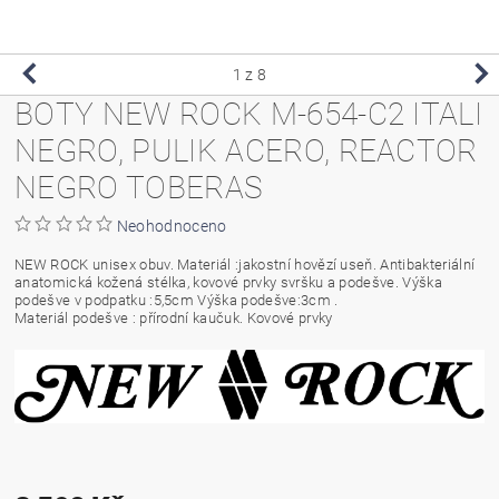
1
z 8
BOTY NEW ROCK M-654-C2 ITALI
NEGRO, PULIK ACERO, REACTOR
NEGRO TOBERAS
Neohodnoceno
NEW ROCK unisex obuv. Materiál :jakostní hovězí useň. Antibakteriální
anatomická kožená stélka, kovové prvky svršku a podešve. Výška
podešve v podpatku :5,5cm Výška podešve:3cm .
Materiál podešve : přírodní kaučuk. Kovové prvky