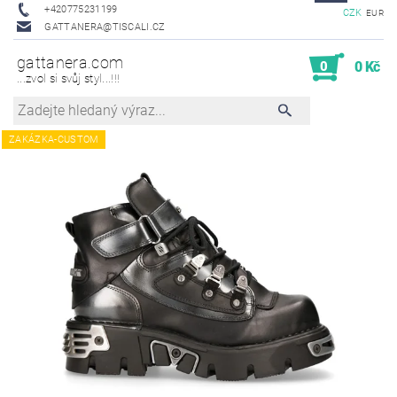
+420775231199
CZK
EUR
GATTANERA@TISCALI.CZ
gattanera.com
0
0 Kč
...zvol si svůj styl...!!!
ZAKÁZKA-CUSTOM