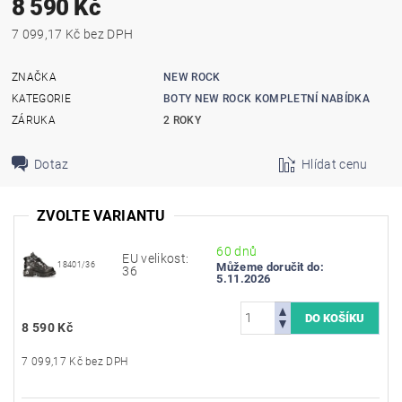
8 590 Kč
7 099,17 Kč bez DPH
ZNAČKA
NEW ROCK
KATEGORIE
BOTY NEW ROCK KOMPLETNÍ NABÍDKA
ZÁRUKA
2 ROKY
Dotaz
Hlídat cenu
ZVOLTE VARIANTU
60 dnů
EU velikost:
18401/36
Můžeme doručit do:
36
5.11.2026
8 590 Kč
7 099,17 Kč bez DPH