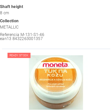
Shaft height
8 cm
Collection
METALLIC
Referencia
M-131-S1-46
ean13
8432263001357
READY STOCK