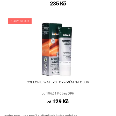
235 Kč
READY STOCK
COLLONIL WATERSTOP-KRÉM NA OBUV
od 106,61 Kč bez DPH
129 Kč
od
Buďte první, kdo napíše příspěvek k této položce.