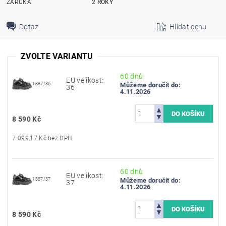
ZÁRUKA
2 ROKY
Dotaz
Hlídat cenu
ZVOLTE VARIANTU
60 dnů
EU velikost:
1887/36
Můžeme doručit do:
36
4.11.2026
8 590 Kč
7 099,17 Kč bez DPH
60 dnů
EU velikost:
1887/37
Můžeme doručit do:
37
4.11.2026
8 590 Kč