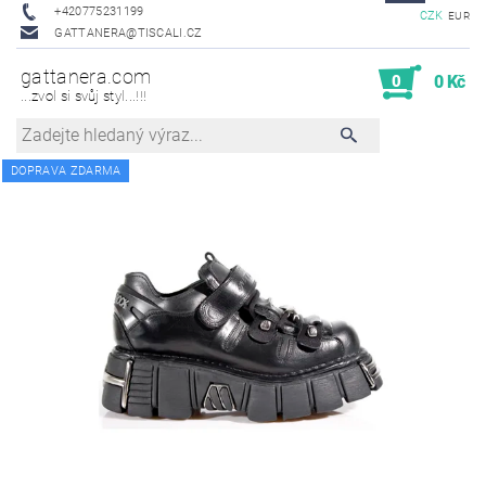
+420775231199
CZK
EUR
GATTANERA@TISCALI.CZ
gattanera.com
0
0 Kč
...zvol si svůj styl...!!!
DOPRAVA ZDARMA