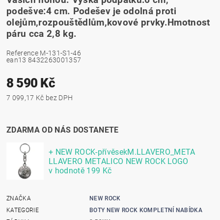
Vašich nohou. Výška podpatku:6 cm,
podešve:4 cm. Podešev je odolná proti
olejům,rozpouštědlům,kovové prvky.Hmotnost
páru cca 2,8 kg.
Reference
M-131-S1-46
ean13
8432263001357
8 590 Kč
7 099,17 Kč bez DPH
ZDARMA OD NÁS DOSTANETE
+ NEW ROCK-přívěsekM.LLAVERO_META
LLAVERO METALICO NEW ROCK LOGO
v hodnotě 199 Kč
ZNAČKA
NEW ROCK
KATEGORIE
BOTY NEW ROCK KOMPLETNÍ NABÍDKA