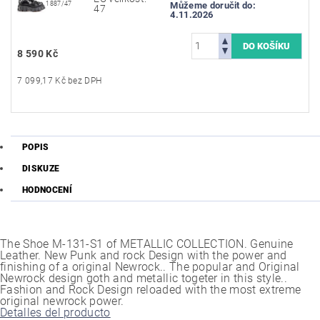
1887/47
Můžeme doručit do:
47
4.11.2026
8 590 Kč
7 099,17 Kč bez DPH
POPIS
DISKUZE
HODNOCENÍ
The Shoe M-131-S1 of METALLIC COLLECTION. Genuine
Leather. New Punk and rock Design with the power and
finishing of a original Newrock.. The popular and Original
Newrock design goth and metallic togeter in this style..
Fashion and Rock Design reloaded with the most extreme
original newrock power.
Detalles del producto