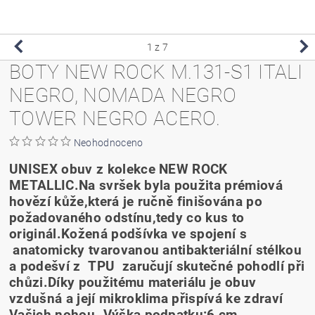
1
z 7
BOTY NEW ROCK M.131-S1 ITALI
NEGRO, NOMADA NEGRO
TOWER NEGRO ACERO.
Neohodnoceno
UNISEX obuv z kolekce NEW ROCK
METALLIC.Na svršek byla použita prémiová
hovězí kůže,která je ručně finišována po
požadovaného odstínu,tedy co kus to
originál.Kožená podšívka ve spojení s
anatomicky tvarovanou antibakteriální stélkou
a podešví z TPU zaručují skutečné pohodlí při
chůzi.Díky použitému materiálu je obuv
vzdušná a její mikroklima přispívá ke zdraví