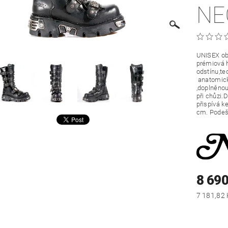
NE
UNISEX ob
prémiová h
odstínu,te
anatomicky
,doplněnou
při chůzi.
přispívá k
cm. Podeše
8 690