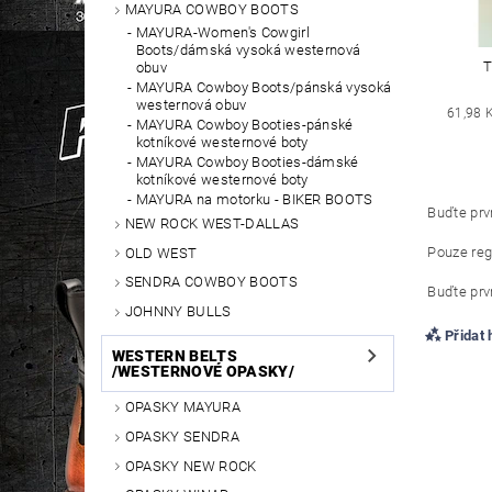
MAYURA COWBOY BOOTS
MAYURA-Women's Cowgirl
Boots/dámská vysoká westernová
T
obuv
MAYURA Cowboy Boots/pánská vysoká
westernová obuv
61,98 
MAYURA Cowboy Booties-pánské
kotníkové westernové boty
MAYURA Cowboy Booties-dámské
kotníkové westernové boty
MAYURA na motorku - BIKER BOOTS
Buďte prvn
NEW ROCK WEST-DALLAS
Pouze reg
OLD WEST
SENDRA COWBOY BOOTS
Buďte prvn
JOHNNY BULLS
Přidat
WESTERN BELTS
/WESTERNOVÉ OPASKY/
OPASKY MAYURA
OPASKY SENDRA
OPASKY NEW ROCK