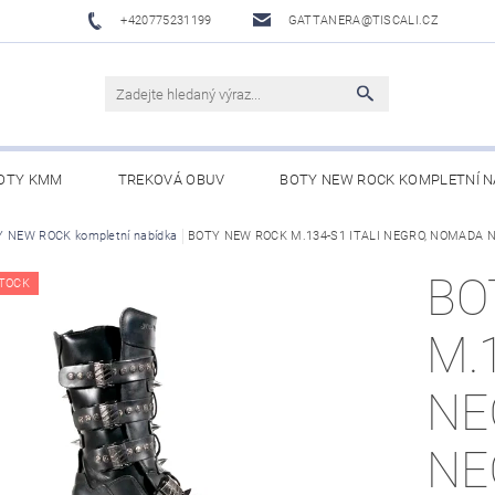
+420775231199
GATTANERA@TISCALI.CZ
OTY KMM
TREKOVÁ OBUV
BOTY NEW ROCK KOMPLETNÍ N
NOVÁ OBUV
 NEW ROCK kompletní nabídka
WESTERN BELTS /WESTERNOVÉ OPASKY/
BOTY NEW ROCK M.134-S1 ITALI NEGRO, NOMADA 
BO
BO
TOCK
M.1
NE
NE