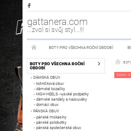
gattanera.com
...zvol si svůj styl...!!!
BOTY PRO VŠECHNA ROČNÍ OBDOBÍ
B
NEW ROCK DOPLŇKY/NÁHRADNÍ DÍLY
WESTER
BOTY
BOTY PRO VŠECHNA ROČNÍ
OBDOBÍ
READY S
DÁMSKÁ OBUV
PÉČE O OBUV
kotníčková obuv
dámské kozačky
HIGH HEELS -vysoké podpatky
dámské sandály a nazouváky
domácí obuv
PÁNSKÁ OBUV
pánské mokasíny
pánské polobotky
pánská společenská obuv