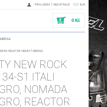
|
CZK
PŘIHLÁŠENÍ
REGISTRACE
EUR
0
0 Kč
ABÍDKA
NEGRO, REACTOR NEGRO TOBERAS
TY SENDRA-SENDRA HANDMADE BIKER BOOTS
TY NEW ROCK
34-S1 ITALI
GRO, NOMADA
GRO, REACTOR