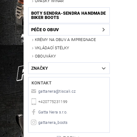
OPASKY WINAR
BOTY SENDRA-SENDRA HANDMADE
BIKER BOOTS
PÉČE O OBUV
KRÉMY NA OBUV A IMPREGNACE
VKLÁDACÍ STÉLKY
OBOUVÁKY
ZNAČKY
KONTAKT
gattanera
@
tiscali.cz
+420775231199
Gatta Nera s.r.o.
gattanera_boots