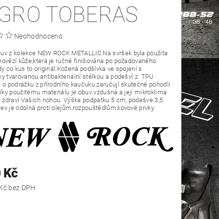
GRO TOBERAS
Neohodnoceno
uv z kolekce NEW ROCK METALLIC.Na svršek byla použita
ovězí kůže,která je ručně finišována po požadovaného
dy co kus to originál.Kožená podšívka ve spojení s
 tvarovanou antibakteriální stélkou a podešví z TPU
 o podrážku z přírodního kaučuku zaručují skutečné pohodlí
Díky použitému materiálu je obuv vzdušná a její mikroklima
e zdraví Vašich nohou. Výška podpatku:5 cm, podešve:3,5
v je odolná proti olejům,rozpouštědlům,kovové prvky.
 Kč
7 181,82 Kč bez DPH