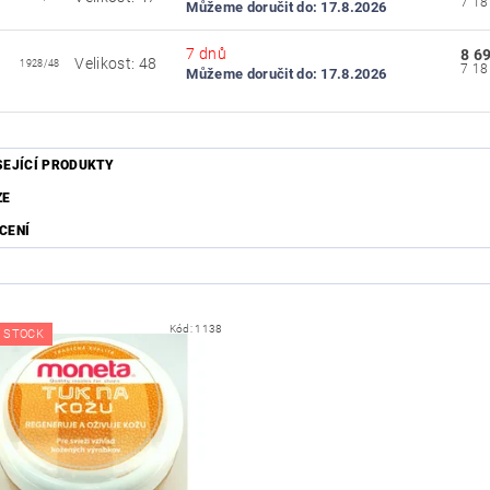
Můžeme doručit do:
17.8.2026
7 dnů
8 6
Velikost: 48
1928/48
Můžeme doručit do:
17.8.2026
SEJÍCÍ PRODUKTY
ZE
CENÍ
Kód:
1138
 STOCK