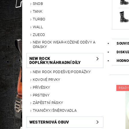
SNOB
TANK
TURBO
WALL
ZUECO
NEW ROCK WEAR-KOŽENÉ ODĚVY A
SOUVI
OPASKY
DISKU
NEW ROCK
HODNO
DOPLŇKY/NÁHRADNÍ DÍLY
NEW ROCK PODEŠVE/PODRÁŽKY
KOVOVÉ PRVKY
PŘÍVĚSKY
READY
PRSTENY
ZÁPĚSTNÍ PÁSKY
TKANIČKY/ŠNĚROVADLA
WESTERNOVÁ OBUV