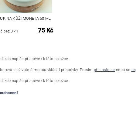
UK NA KŮŽI MONETA 50 ML
75 Kč
Kč bez DPH
í, kdo napíše příspěvek k této položce.
istrovaní uživatelé mohou vkládat příspěvky. Prosím
přihlaste se
nebo se
re
í, kdo napíše příspěvek k této položce.
 hodnocení