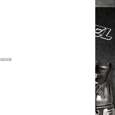
gistrujte
.