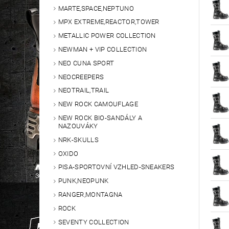
MARTE,SPACE,NEPTUNO
MPX EXTREME,REACTOR,TOWER
METALLIC POWER COLLECTION
NEWMAN + VIP COLLECTION
NEO CUNA SPORT
NEOCREEPERS
NEOTRAIL,TRAIL
NEW ROCK CAMOUFLAGE
NEW ROCK BIO-SANDÁLY A
NAZOUVÁKY
NRK-SKULLS
OXIDO
PISA-SPORTOVNÍ VZHLED-SNEAKERS
PUNK,NEOPUNK
RANGER,MONTAGNA
ROCK
SEVENTY COLLECTION