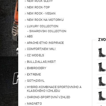
NEW ROCK SLEVY
NEW ROCK-TOP
NEW ROCK - VEGAN
NEW ROCK NA MOTORKU
LUXURY COLLECTION
SWAROVSKI COLLECTION
ABS
ZVO
APACHE-ETNO INSPIRACE
COMFORT,NEW MILI
CZ MODELS
BULL,DALLAS,WEST
EMBROIDERY
EXTREME
GOTH,DEVIL
HYBRID-KOMBINACE SPORTOVNÍHO A
KLASICKÉHO VZHLEDU
CHRONO-SPORTOVNÍ VZHLED
MAGNETO