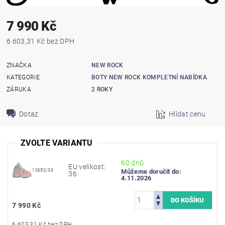
7 990 Kč
6 603,31 Kč bez DPH
ZNAČKA
NEW ROCK
KATEGORIE
BOTY NEW ROCK KOMPLETNÍ NABÍDKA
ZÁRUKA
2 ROKY
Dotaz
Hlídat cenu
ZVOLTE VARIANTU
60 dnů
EU velikost:
10650/36
Můžeme doručit do:
36
4.11.2026
7 990 Kč
6 603,31 Kč bez DPH