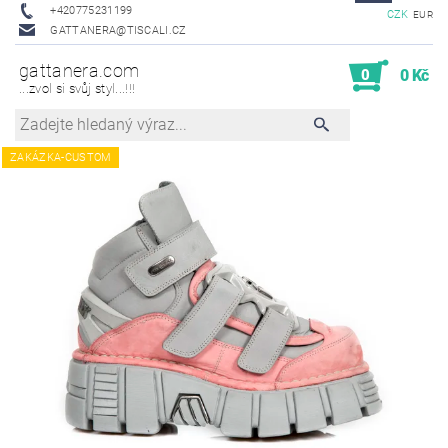
+420775231199
CZK
EUR
GATTANERA@TISCALI.CZ
gattanera.com
0
0 Kč
...zvol si svůj styl...!!!
ZAKÁZKA-CUSTOM