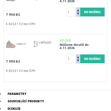
4.11.2026
7 990 Kč
6 603,31 Kč bez DPH
60 dnů
EU velikost:
10650/47
Můžeme doručit do:
47
4.11.2026
7 990 Kč
6 603,31 Kč bez DPH
PARAMETRY
SOUVISEJÍCÍ PRODUKTY
DISKUZE