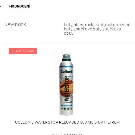
HODNOCENÍ
NEW ROCK
boty,obuv,,rock,punk,moto,kožené
boty,značkové boty,značková
obuv
READY STOCK
COLLONIL WATERSTOP RELOADED 300 ML S UV FILTREM