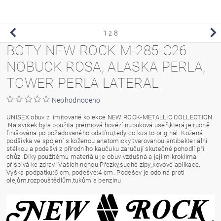
1
z 8
BOTY NEW ROCK M-285-C26
NOBUCK ROSA, ALASKA PERLA,
TOWER PERLA LATERAL
Neohodnoceno
UNISEX obuv z limitované kolekce NEW ROCK-METALLIC COLLECTION
.Na svršek byla použita prémiová hovězí nubuková useň,která je ručně
finišována po požadovaného odstínu,tedy co kus to originál. Kožená
podšívka ve spojení s koženou anatomicky tvarovanou antibakteriální
stélkou a podešví z přírodního kaučuku zaručují skutečné pohodlí při
chůzi.Díky použitému materiálu je obuv vzdušná a její mikroklima
přispívá ke zdraví Vašich nohou.Přezky,suché zipy,,kovové aplikace.
Výška podpatku:6 cm, podešve:4 cm. Podešev je odolná proti
olejům,rozpouštědlům,tukům a benzínu.