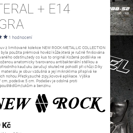
TERAL + E14
GRA
1 hodnocení
uv z limitované kolekce NEW ROCK-METALLIC COLLECTION
 byla použita prémiová hovězí kůže,která je ručně finišována
aného odstínu,tedy co kus to originál.Kožená podšívka ve
koženou anatomicky tvarovanou antibakteriální stélkou a
přírodního kaučuku zaručují skutečné pohodlí při chůzi.Díky
materiálu je obuv vzdušná a její mikroklima přispívá ke
ich nohou.Přezky,suché zipy,,kovové aplikace. Výška
 cm, podešve:5 cm. Podešev je odolná proti
zpouštědlům,tukům a benzínu.
 Kč