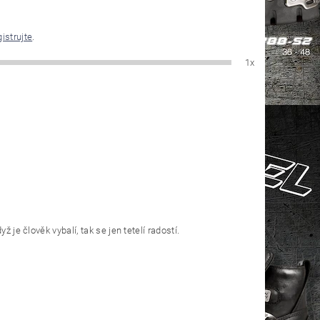
gistrujte
.
1x
 je člověk vybalí, tak se jen tetelí radostí.