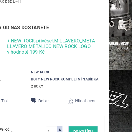
5 536,36 Kč bez DPH
 OD NÁS DOSTANETE
+ NEW ROCK-přívěsekM.LLAVERO_META
LLAVERO METALICO NEW ROCK LOGO
v hodnotě 199 Kč
NEW ROCK
E
BOTY NEW ROCK KOMPLETNÍ NABÍDKA
2 ROKY
Tisk
Dotaz
Hlídat cenu
99 Kč