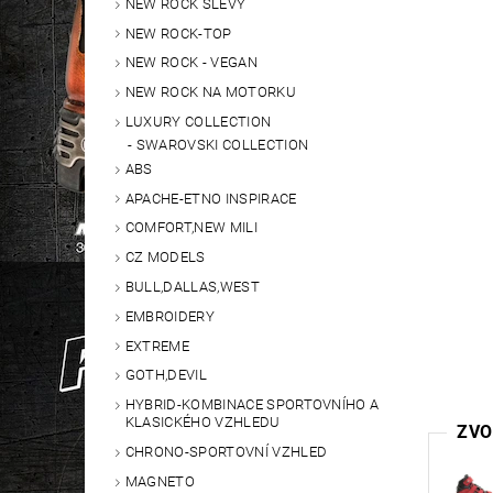
NEW ROCK SLEVY
NEW ROCK-TOP
NEW ROCK - VEGAN
NEW ROCK NA MOTORKU
LUXURY COLLECTION
SWAROVSKI COLLECTION
ABS
APACHE-ETNO INSPIRACE
COMFORT,NEW MILI
CZ MODELS
BULL,DALLAS,WEST
EMBROIDERY
EXTREME
GOTH,DEVIL
HYBRID-KOMBINACE SPORTOVNÍHO A
KLASICKÉHO VZHLEDU
ZVO
CHRONO-SPORTOVNÍ VZHLED
MAGNETO