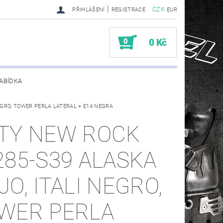
|
CZK
PŘIHLÁŠENÍ
REGISTRACE
EUR
0
0 Kč
ABÍDKA
EGRO, TOWER PERLA LATERAL + E14 NEGRA
TY SENDRA-SENDRA HANDMADE BIKER BOOTS
TY NEW ROCK
285-S39 ALASKA
JO, ITALI NEGRO,
WER PERLA