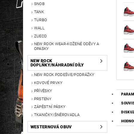
SNOB
TANK
TURBO
WALL
ZUECO
NEW ROCK WEAR-KOŽENÉ ODĚVY A
OPASKY
NEW ROCK
DOPLŇKY/NÁHRADNÍ DÍLY
NEW ROCK PODEŠVE/PODRÁŽKY
KOVOVÉ PRVKY
PŘÍVĚSKY
PARAM
PRSTENY
SOUVI
ZÁPĚSTNÍ PÁSKY
DISKU
TKANIČKY/ŠNĚROVADLA
HODNOC
WESTERNOVÁ OBUV