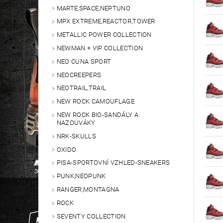
MARTE,SPACE,NEPTUNO
MPX EXTREME,REACTOR,TOWER
METALLIC POWER COLLECTION
NEWMAN + VIP COLLECTION
NEO CUNA SPORT
NEOCREEPERS
NEOTRAIL,TRAIL
NEW ROCK CAMOUFLAGE
NEW ROCK BIO-SANDÁLY A
NAZOUVÁKY
NRK-SKULLS
OXIDO
PISA-SPORTOVNÍ VZHLED-SNEAKERS
PUNK,NEOPUNK
RANGER,MONTAGNA
ROCK
SEVENTY COLLECTION