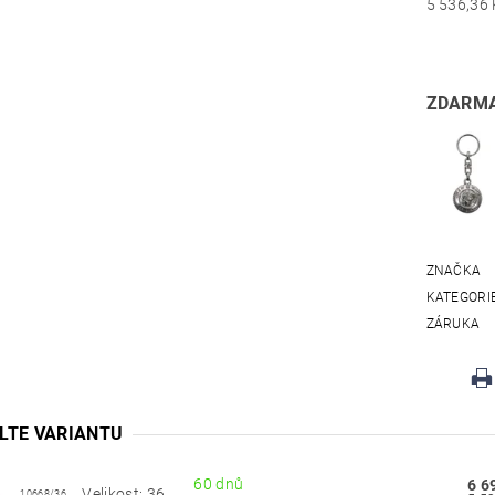
ZDARMA
ZNAČKA
KATEGORI
ZÁRUKA
LTE VARIANTU
60 dnů
6 6
Velikost: 36
10668/36