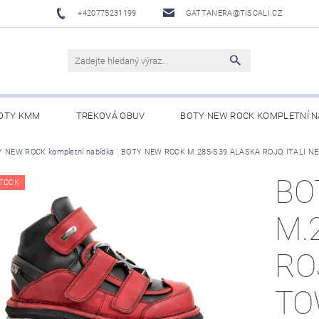
+420775231199
GATTANERA@TISCALI.CZ
OTY KMM
TREKOVÁ OBUV
BOTY NEW ROCK KOMPLETNÍ N
NOVÁ OBUV
 NEW ROCK kompletní nabídka
WESTERN BELTS /WESTERNOVÉ OPASKY/
BOTY NEW ROCK M.285-S39 ALASKA ROJO, ITALI N
BO
BO
TOCK
M.
RO
TO