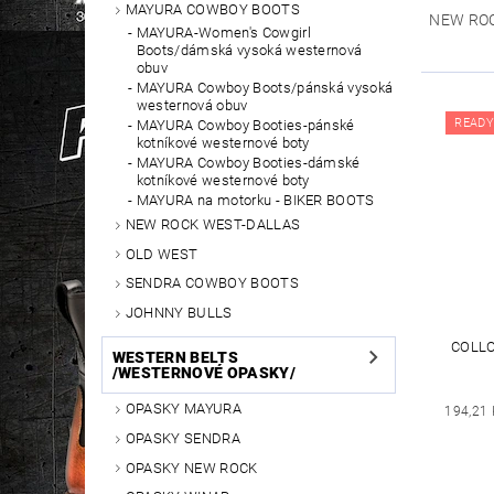
MAYURA COWBOY BOOTS
NEW RO
MAYURA-Women's Cowgirl
Boots/dámská vysoká westernová
obuv
MAYURA Cowboy Boots/pánská vysoká
westernová obuv
READY
MAYURA Cowboy Booties-pánské
kotníkové westernové boty
MAYURA Cowboy Booties-dámské
kotníkové westernové boty
MAYURA na motorku - BIKER BOOTS
NEW ROCK WEST-DALLAS
OLD WEST
SENDRA COWBOY BOOTS
JOHNNY BULLS
COLLO
WESTERN BELTS
/WESTERNOVÉ OPASKY/
OPASKY MAYURA
194,21 
OPASKY SENDRA
OPASKY NEW ROCK