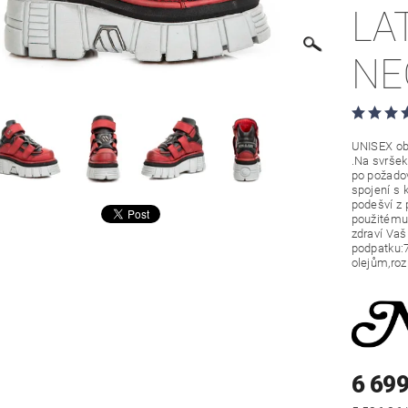
LA
NE
UNISEX ob
.Na svršek
po požadov
spojení s 
podešví z 
použitému 
zdraví Vaš
podpatku:7
olejům,ro
6 699