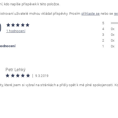
í, kdo napíše příspěvek k této položce.
istrovaní uživatelé mohou vkládat příspěvky. Prosím
přihlaste se
nebo se
re
0
5
4
0x
1 hodnocení
3
0x
2
0x
 hodnocení
1
0x
Petr Lehký
|
9.3.2019
y, které jsem si vybral na stránkách a přišly opět k mé plné spokojenosti. Když