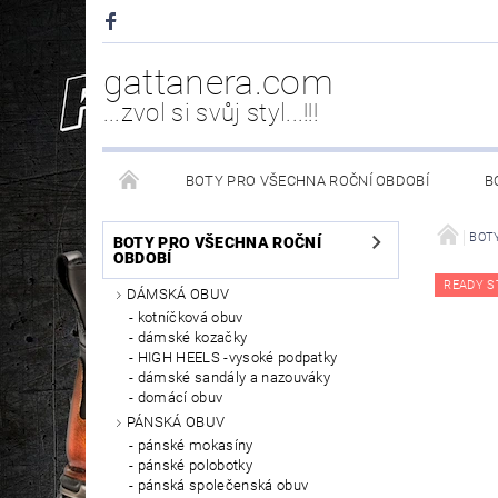
gattanera.com
...zvol si svůj styl...!!!
BOTY PRO VŠECHNA ROČNÍ OBDOBÍ
B
NEW ROCK DOPLŇKY/NÁHRADNÍ DÍLY
WESTER
BOTY
BOTY PRO VŠECHNA ROČNÍ
OBDOBÍ
READY S
DÁMSKÁ OBUV
PÉČE O OBUV
kotníčková obuv
dámské kozačky
HIGH HEELS -vysoké podpatky
dámské sandály a nazouváky
domácí obuv
PÁNSKÁ OBUV
pánské mokasíny
pánské polobotky
pánská společenská obuv