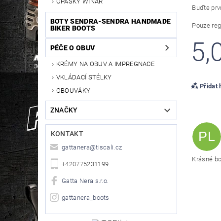
OPASKY WINAR
Buďte prvn
BOTY SENDRA-SENDRA HANDMADE
Pouze reg
BIKER BOOTS
5,
PÉČE O OBUV
KRÉMY NA OBUV A IMPREGNACE
VKLÁDACÍ STÉLKY
Přidat
OBOUVÁKY
ZNAČKY
PL
KONTAKT
gattanera
@
tiscali.cz
Krásné bot
+420775231199
Gatta Nera s.r.o.
gattanera_boots