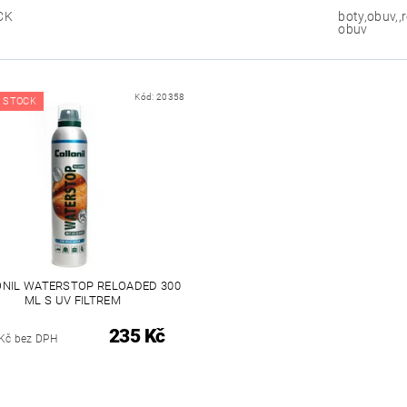
CK
boty,obuv,
obuv
Kód:
20358
 STOCK
NIL WATERSTOP RELOADED 300
ML S UV FILTREM
235 Kč
Kč bez DPH