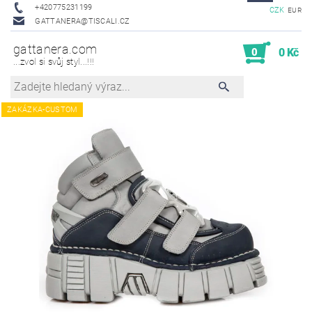
+420775231199
CZK
EUR
GATTANERA@TISCALI.CZ
gattanera.com
0
0 Kč
...zvol si svůj styl...!!!
ZAKÁZKA-CUSTOM