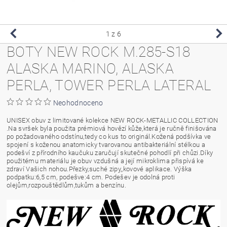
1
z 6
BOTY NEW ROCK M.285-S18
ALASKA MARINO, ALASKA
PERLA, TOWER PERLA LATERAL
Neohodnoceno
UNISEX obuv z limitované kolekce NEW ROCK-METALLIC COLLECTION
.Na svršek byla použita prémiová hovězí kůže,která je ručně finišována
po požadovaného odstínu,tedy co kus to originál.Kožená podšívka ve
spojení s koženou anatomicky tvarovanou antibakteriální stélkou a
podešví z přírodního kaučuku zaručují skutečné pohodlí při chůzi.Díky
použitému materiálu je obuv vzdušná a její mikroklima přispívá ke
zdraví Vašich nohou.Přezky,suché zipy,,kovové aplikace. Výška
podpatku:6,5 cm, podešve:4 cm. Podešev je odolná proti
olejům,rozpouštědlům,tukům a benzínu.