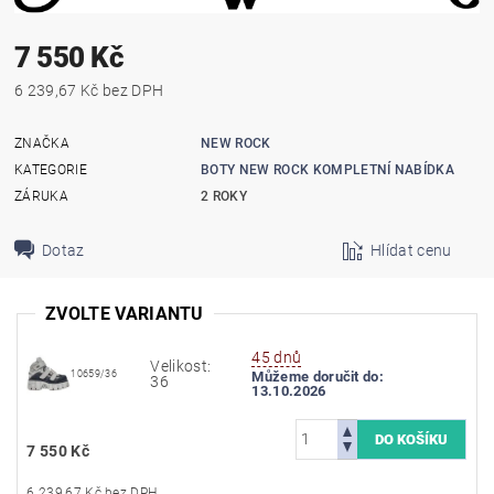
7 550 Kč
6 239,67 Kč bez DPH
ZNAČKA
NEW ROCK
KATEGORIE
BOTY NEW ROCK KOMPLETNÍ NABÍDKA
ZÁRUKA
2 ROKY
Dotaz
Hlídat cenu
ZVOLTE VARIANTU
45 dnů
Velikost:
10659/36
Můžeme doručit do:
36
13.10.2026
7 550 Kč
6 239,67 Kč bez DPH