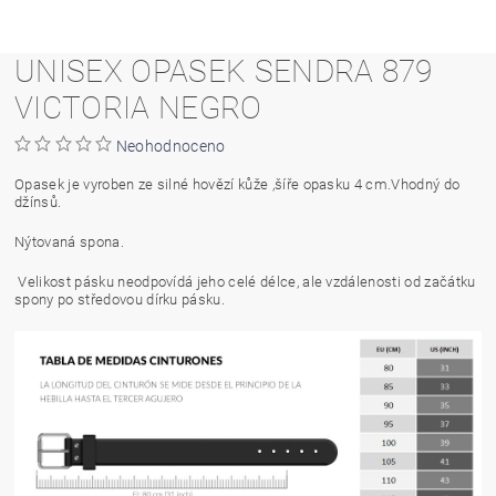
UNISEX OPASEK SENDRA 879
VICTORIA NEGRO
Neohodnoceno
Opasek je vyroben ze silné hovězí kůže ,šíře opasku 4 cm.Vhodný do
džínsů.
Nýtovaná spona.
Velikost pásku neodpovídá jeho celé délce, ale vzdálenosti od začátku
spony po středovou dírku pásku.