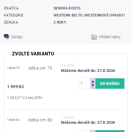
ZNAČKA
SENDRA BOOTS
KATEGORIE
WESTERN BELTS /WESTERNOVÉ OPASKY/
ZÁRUKA
2 ROKY
Dotaz
Hlídat cenu
ZVOLTE VARIANTU
14 dnů
délka cm: 75
16838/75
Můžeme doručit do:
27.8.2026
1 999 Kč
1 652,07 Kč bez DPH
14 dnů
délka cm: 80
16838/80
Můžeme doručit do:
27.8.2026