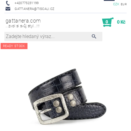
+420775231199
CZK
EUR
GATTANERA@TISCALI.CZ
gattanera.com
0
0 Kč
...zvol si svůj styl...!!!
READY STOCK