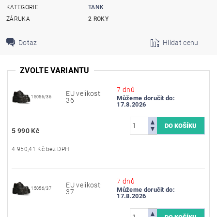
KATEGORIE
TANK
ZÁRUKA
2 ROKY
Dotaz
Hlídat cenu
ZVOLTE VARIANTU
7 dnů
EU velikost:
15056/36
Můžeme doručit do:
36
17.8.2026
5 990 Kč
4 950,41 Kč bez DPH
7 dnů
EU velikost:
15056/37
Můžeme doručit do:
37
17.8.2026