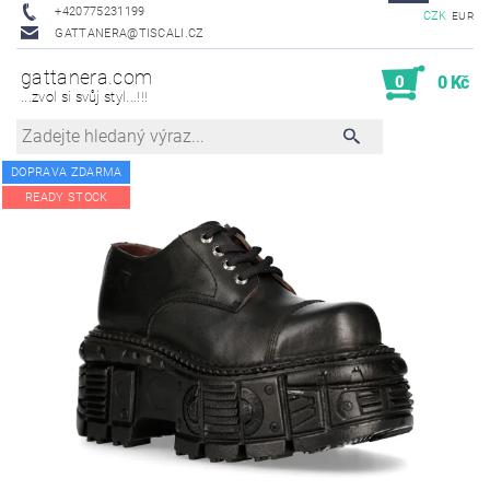
+420775231199
CZK
EUR
GATTANERA@TISCALI.CZ
gattanera.com
0
0 Kč
...zvol si svůj styl...!!!
DOPRAVA ZDARMA
READY STOCK