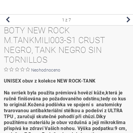
1
z 7
BOTY NEW ROCK
M.TANKMILI003-S1 CRUST
NEGRO, TANK NEGRO SIN
TORNILLOS
Neohodnoceno
UNISEX obuv z kolekce NEW ROCK-TANK
Na svršek byla použita prémiová hovězí kůže,která je
ručně finišována po požadovaného odstínu,tedy co kus
to originál.Kožená podšívka ve spojení s anatomicky
tvarovanou antibakteriální stélkou a podešví z ULTRA
TPU , zaručují skutečné pohodlí při chůzi.Díky
použitému materiálu je obuv vzdušná a její mikroklima
přispívá ke zdraví Vašich nohou. Výška podpatku:9 cm,