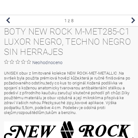
1
z 8
BOTY NEW ROCK M-MET285-C1
LUXOR NEGRO, TECHNO NEGRO
SIN HERRAJES
Neohodnoceno
UNISEX obuv z limitované kolekce NEW ROCK-MET-METALLIC .Na
svršek byla použita prémiová hovězí kůže,která je ručně finišována po
požadovaného odstínu,tedy co kus to originál.Kožená podšívka ve
spojení s koženou anatomicky tvarovanou antibakteriální stélkou a
podešví z přírodního kaučuku zaručují skutečné pohodlí při chůzi.Díky
použitému materiálu je obuv vzdušná a její mikroklima přispívá ke
zdraví Vašich nohou.Přezky,suché zipy,,kovové aplikace. Výška
podpatku:5,5cm, podešve:4 cm. Podešev je odolná proti
olejům,rozpouštědlům,tukům a benzínu.