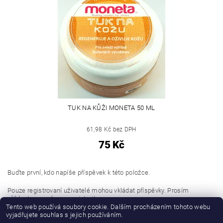
TUK NA KŮŽI MONETA 50 ML
61,98 Kč bez DPH
75 Kč
Buďte první, kdo napíše příspěvek k této položce.
Pouze registrovaní uživatelé mohou vkládat příspěvky. Prosím
přihlaste se
nebo se
registrujte
.
Tento web používá soubory cookie. Dalším procházením tohoto webu
vyjadřujete souhlas s jejich používáním.
Buďte první, kdo napíše příspěvek k této položce.