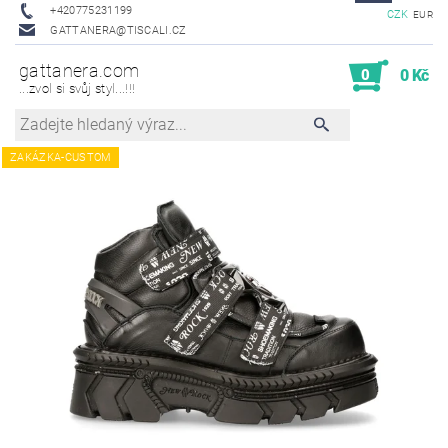
+420775231199
CZK
EUR
GATTANERA@TISCALI.CZ
gattanera.com
0
0 Kč
...zvol si svůj styl...!!!
ZAKÁZKA-CUSTOM