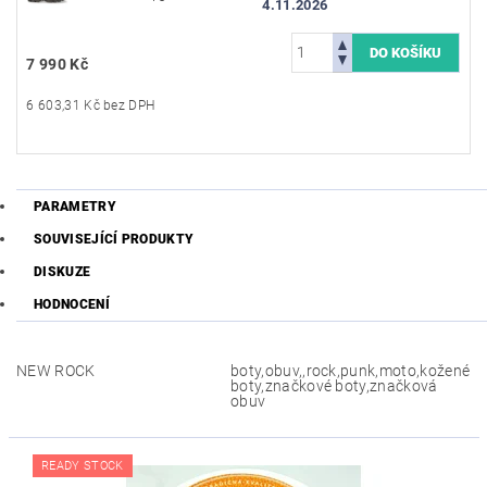
4.11.2026
7 990 Kč
6 603,31 Kč bez DPH
PARAMETRY
SOUVISEJÍCÍ PRODUKTY
DISKUZE
HODNOCENÍ
NEW ROCK
boty,obuv,,rock,punk,moto,kožené
boty,značkové boty,značková
obuv
READY STOCK