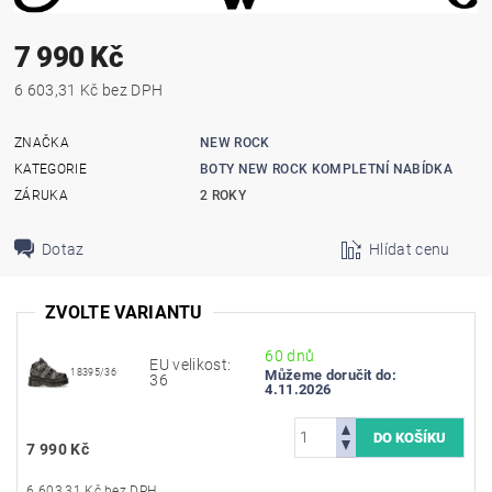
7 990 Kč
6 603,31 Kč bez DPH
ZNAČKA
NEW ROCK
KATEGORIE
BOTY NEW ROCK KOMPLETNÍ NABÍDKA
ZÁRUKA
2 ROKY
Dotaz
Hlídat cenu
ZVOLTE VARIANTU
60 dnů
EU velikost:
18395/36
Můžeme doručit do:
36
4.11.2026
7 990 Kč
6 603,31 Kč bez DPH