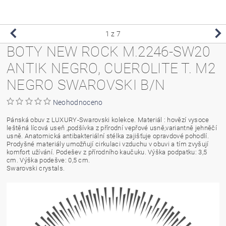
1
z 7
BOTY NEW ROCK M.2246-SW20
ANTIK NEGRO, CUEROLITE T. M2
NEGRO SWAROVSKI B/N
Neohodnoceno
Pánská obuv z LUXURY-Swarovski kolekce. Materiál : hovězí vysoce
leštěná lícová useň ,podšívka z přírodní vepřové usně,variantně jehněčí
usně. Anatomická antibakteriální stélka zajišťuje opravdové pohodlí.
Prodyšné materiály umožňují cirkulaci vzduchu v obuvi a tím zvyšují
komfort užívání. Podešev z přírodního kaučuku. Výška podpatku: 3,5
cm. Výška podešve: 0,5 cm.
Swarovski crystals.