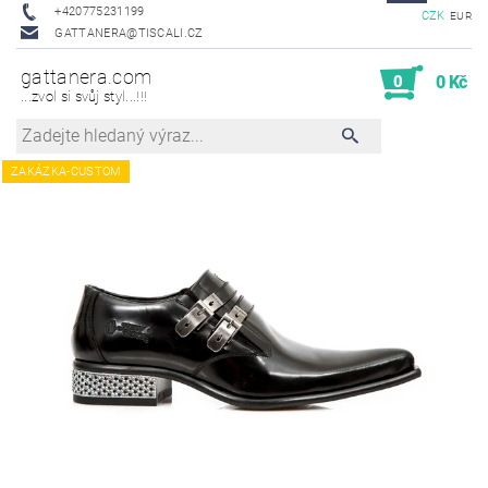
+420775231199
CZK
EUR
GATTANERA@TISCALI.CZ
gattanera.com
0
0 Kč
...zvol si svůj styl...!!!
ZAKÁZKA-CUSTOM