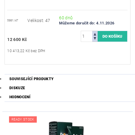
60 dnů
Velikost: 47
5861/47
Můžeme doručit do:
4.11.2026
12 600 Kč
10 413,22 Kč bez DPH
SOUVISEJÍCÍ PRODUKTY
DISKUZE
HODNOCENÍ
READY STOCK