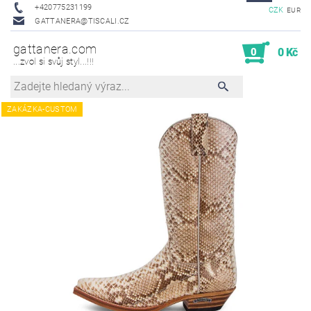
+420775231199
CZK
EUR
GATTANERA@TISCALI.CZ
gattanera.com
0
0 Kč
...zvol si svůj styl...!!!
ZAKÁZKA-CUSTOM