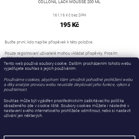
COLLONIL LACK MOUSSE 200 ML
161,16 Kč bez DPH
195 Kč
Buďte první, kdo napíše příspěvek k této položce.
Pouze registrovaní uživatelé mohou vkládat příspěvky. Prosím
přihlaste se
nebo se
registrujte
.
Tento web používá soubory cookie. Dalším procházením tohoto webu
vyjadřujete souhlas s jejich používáním.
Buďte první, kdo napíše příspěvek k této položce.
Používáme cookies, abychom Vám umožnili pohodlné prohlížení webu
Přidat hodnocení
a díky analýze provozu webu neustále zlepšovali jeho funkce, výkon a
použitelnost.
Souhlas může být vyjádřen prostřednictvím zaškrtávacího políčka
obsaženého zde v cookie liště. Soubory cookies můžete i následně v
nastavení svého internetového prohlížeče odmítnout, nebo si nastavit
užívání jen některých.