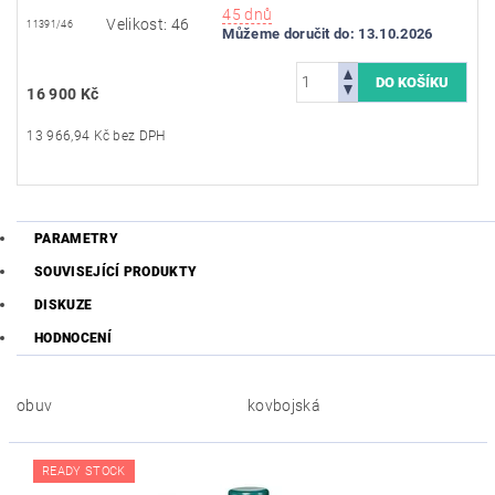
45 dnů
Velikost: 46
11391/46
Můžeme doručit do:
13.10.2026
16 900 Kč
13 966,94 Kč bez DPH
PARAMETRY
SOUVISEJÍCÍ PRODUKTY
DISKUZE
HODNOCENÍ
obuv
kovbojská
READY STOCK