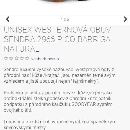
1
z 5
UNISEX WESTERNOVÁ OBUV
SENDRA 2966 PICO BARRIGA
NATURAL
Neohodnoceno
Sendra luxusní vysoké nazouvací westernové boty z
přírodní hadí kůže /krajta/ jsou nezaměnitelné svým
vzhledem a jistě upoutají nejen "fajnšmekry".
Podšívka je ušita z přírodní hovězí kůže,stejně jako
antibaktriální stélka,podešev z přírodní kůže,patník
podpatku z přírodního kaučuku.GOODYEAR systém
dvojitého šití.
Luxusní a prestižní obuv ručně vyráběná španělskými
ševcovskými mistry.