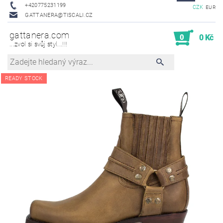
+420775231199
CZK
EUR
GATTANERA@TISCALI.CZ
gattanera.com
0
0 Kč
...zvol si svůj styl...!!!
READY STOCK