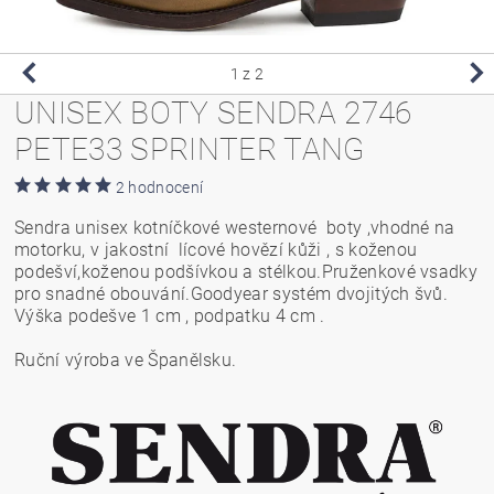
1
z 2
UNISEX BOTY SENDRA 2746
PETE33 SPRINTER TANG
2 hodnocení
Sendra unisex kotníčkové westernové boty ,vhodné na
motorku, v jakostní lícové hovězí kůži , s koženou
podešví,koženou podšívkou a stélkou.Pruženkové vsadky
pro snadné obouvání.Goodyear systém dvojitých švů.
Výška podešve 1 cm , podpatku 4 cm .
Ruční výroba ve Španělsku.