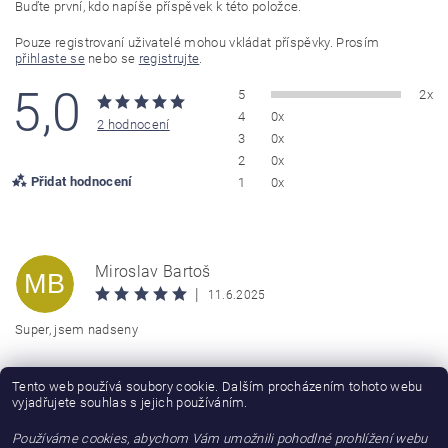
Buďte první, kdo napíše příspěvek k této položce.
Pouze registrovaní uživatelé mohou vkládat příspěvky. Prosím
přihlaste se
nebo se
registrujte
.
5,0
5
2x
4
0x
2 hodnocení
3
0x
2
0x
Přidat hodnocení
1
0x
Miroslav Bartoš
MB
|
11.6.2025
Super, jsem nadseny
Martin
Tento web používá soubory cookie. Dalším procházením tohoto webu
M
vyjadřujete souhlas s jejich používáním.
|
10.12.2019
Používáme cookies, abychom Vám umožnili pohodlné prohlížení webu
Boty jsou prvotřidní kvality,a precizní ruční výroby.Děkuji