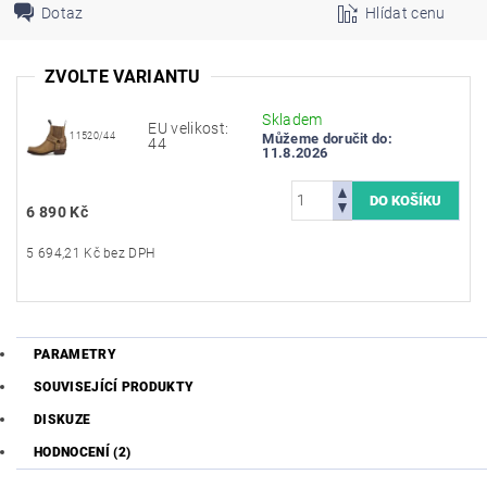
Dotaz
Hlídat cenu
ZVOLTE VARIANTU
Skladem
EU velikost:
11520/44
Můžeme doručit do:
44
11.8.2026
6 890 Kč
5 694,21 Kč bez DPH
PARAMETRY
SOUVISEJÍCÍ PRODUKTY
DISKUZE
HODNOCENÍ (2)